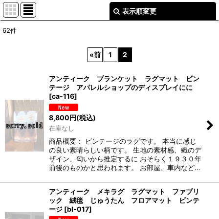
表示順変更
閉じる
62
件
表示数
:
«
前
1
2
並び順
:
アンティーク ブランケット ラグマット ビン
テージ アパレルショップのディスプレイにに
絞り込む
[
ca-116
]
8,800
円
(税込)
在庫なし
商品概要： ビンテージのラグです。 本当に感じ
の良い素晴らしい柄です。 生地の素材感、織のデ
ザイン、匂いから推定するに おそらく１９３０年
前後のものかと思われます。 お部屋、車内など…
アンティーク メキラグ ラグマット ファブリ
ック 絨毯 じゅうたん フロアマット ビンテ
ージ
[
bl-017
]