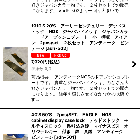
好きジャパンカラー物です。 ２枚セットでの販売
になります。 ※adh-502より一回り大きいで…
1910'S 20'S アーリーセンチュリー デッドス
トック NOS ジャパンドメッキ ジャパンカラ
ー ドア プッシュプレート 小 押板 アイア
ン 2pcs/set ２枚セット アンティーク ビン
テージ
[
adh-502
]
7,920
円
(税込)
在庫数 5点
商品概要： アンティークNOSのドアプッシュプレ
ートです。 貴重なジャパンドメッキ、みなさん大
好きジャパンカラー物です。 ２枚セットでの販売
になります。 経年を感じさせずなかなかの状態で
す…
40'S 50'S 2pcs/SET. EAGLE NOS
cabinet display case lock デッドストック モ
ルティスロック 彫り込み錠 マイナスビス オ
リジナルキー 付き 鉄 真鍮 アンティーク
ビンテージ
[
adh-501
]