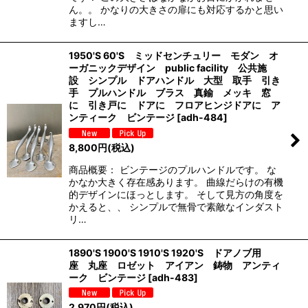
ん。。 かなりの大きさの扉にも対応するかと思い
ますし…
1950'S 60'S ミッドセンチュリー モダン オ
ーガニックデザイン public facility 公共施
設 シンプル ドアハンドル 大型 取手 引き
手 プルハンドル ブラス 真鍮 メッキ 窓
に 引き戸に ドアに フロアヒンジドアに ア
ンティーク ビンテージ
[
adh-484
]
8,800
円
(税込)
商品概要： ビンテージのプルハンドルです。 な
かなか大きく存在感あります。 曲線だらけの有機
的デザインにほっとします。 そして見方の角度を
かえると、、 シンプルで無骨で素敵なインダスト
リ…
1890'S 1900'S 1910'S 1920'S ドアノブ用
座 丸座 ロゼット アイアン 鋳物 アンティ
ーク ビンテージ
[
adh-483
]
2,970
円
(税込)