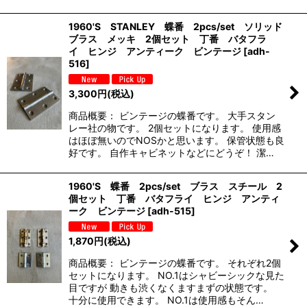
1960'S STANLEY 蝶番 2pcs/set ソリッド
ブラス メッキ 2個セット 丁番 バタフラ
イ ヒンジ アンティーク ビンテージ
[
adh-
516
]
3,300
円
(税込)
商品概要： ビンテージの蝶番です。 大手スタン
レー社の物です。 2個セットになります。 使用感
はほぼ無いのでNOSかと思います。 保管状態も良
好です。 自作キャビネットなどにどうぞ！ 潔…
1960'S 蝶番 2pcs/set ブラス スチール 2
個セット 丁番 バタフライ ヒンジ アンティ
ーク ビンテージ
[
adh-515
]
1,870
円
(税込)
商品概要： ビンテージの蝶番です。 それぞれ2個
セットになります。 NO.1はシャビーシックな見た
目ですが 動きも渋くなくますまずの状態です。
十分に使用できます。 NO.1は使用感もそん…