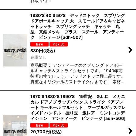
れ取り付…
1930’S 40'S 50'S デッドストック スプリング
ドアボールキャッチ 大 スモールドア＆キャビネ
ットラッチ スプリングラッチ キャッチ 丸
型 真鍮メッキ ブラス スチール アンティー
ク ビンテージ
[
adh-507
]
880
円
(税込)
在庫なし
商品概要： アンティークのスプリング ドアボー
ルキャッチ＆ストライクセットです。 1940年前
後頃の物でしょう。 デッドストック極上品です。
貴重なオリジナルのストライク付きです！ 素材…
1870'S 1880'S 1890'S 19世紀 G.L.C メカニ
カル ドアノブ ラッチバック ストライク ドアプレ
ート キーホール フルセット マーブルガラスグレ
イズド ハンドル 握り玉 激レア ミントコンデ
ィション アンティーク ビンテージ
[
adh-506
]
29,700
円
(税込)