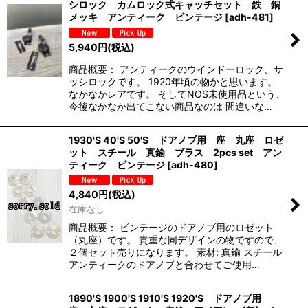
シロック カムロック式キャッチセット 鉄 銅
メッキ アンティーク ビンテージ
[
adh-481
]
5,940
円
(税込)
商品概要： アンティークのウインドーロック、サ
ッシロックです。 1920年頃の物かと思います。
なかなかレアです。 そしてNOS未使用品という、
今後なかなか出てこない商品なのは 間違いな…
1930'S 40'S 50'S ドアノブ用 座 丸座 ロゼ
ット スチール 真鍮 ブラス 2pcs set アン
ティーク ビンテージ
[
adh-480
]
4,840
円
(税込)
在庫なし
商品概要： ビンテージのドアノブ用のロゼット
（丸座）です。 貴重な同デザインの物ですので、
２個セット売りになります。 素材: 真鍮 スチール
アンティークのドアノブと合わせてご使用…
1890'S 1900'S 1910'S 1920'S ドアノブ用