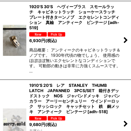
1920'S 30'S ヘヴィーブラス スモールラッ
チ キャビネットラッチ ショーケースラッチ
プレート付きターンノブ エクセレントコンディ
ション 真鍮 アンティーク ビンテージ
[
adh-
519
]
6,930
円
(税込)
商品概要： アンティークのキャビネットラッチ＆
ノブです。 1930年代頃の物でしょう。 使用感の
ほぼほぼ無いエクセレントなコンディションで
す。 可動部の動きは非常に力強くスムースです。
…
1910'S 20'S レア STANLEY THUMB
LATCH JAPANNED 3PCS/SET 箱付きデッ
ドストック NOS ジャパンドメッキ ジャパン
カラー アーリーセンチュリー ウインドーロッ
ク サッシロック キャッチセット 鉄 銅メッ
キ アンティーク ビンテージ
[
adh-518
]
9,680
円
(税込)
在庫なし