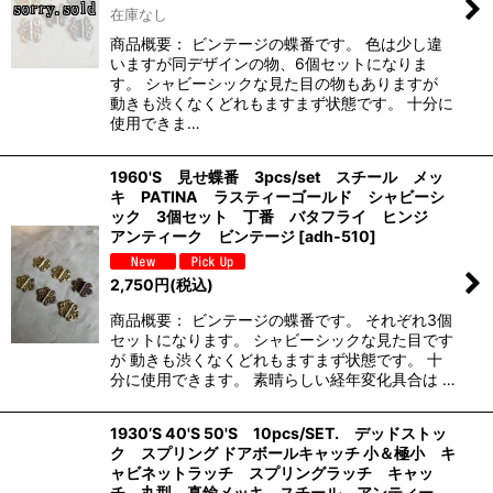
在庫なし
商品概要： ビンテージの蝶番です。 色は少し違
いますが同デザインの物、6個セットになりま
す。 シャビーシックな見た目の物もありますが
動きも渋くなくどれもますまず状態です。 十分に
使用できま…
1960'S 見せ蝶番 3pcs/set スチール メッ
キ PATINA ラスティーゴールド シャビーシ
ック 3個セット 丁番 バタフライ ヒンジ
アンティーク ビンテージ
[
adh-510
]
2,750
円
(税込)
商品概要： ビンテージの蝶番です。 それぞれ3個
セットになります。 シャビーシックな見た目です
が 動きも渋くなくどれもますまず状態です。 十
分に使用できます。 素晴らしい経年変化具合は …
1930’S 40'S 50'S 10pcs/SET. デッドストッ
ク スプリング ドアボールキャッチ 小＆極小 キ
ャビネットラッチ スプリングラッチ キャッ
チ 丸型 真鍮メッキ スチール アンティー