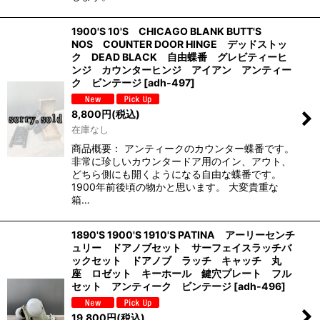
1900'S 10'S CHICAGO BLANK BUTT'S
NOS COUNTER DOOR HINGE デッドストッ
ク DEAD BLACK 自由蝶番 グレビティーヒ
ンジ カウンターヒンジ アイアン アンティー
ク ビンテージ
[
adh-497
]
8,800
円
(税込)
在庫なし
商品概要： アンティークのカウンター蝶番です。
非常に珍しいカウンタードア用のイン、アウト、
どちら側にも開くようになる自由な蝶番です。
1900年前後頃の物かと思います。 大変貴重な
箱…
1890'S 1900'S 1910'S PATINA アーリーセンチ
ュリー ドアノブセット サーフェイスラッチバ
ックセット ドアノブ ラッチ キャッチ 丸
座 ロゼット キーホール 鍵穴プレート フル
セット アンティーク ビンテージ
[
adh-496
]
19,800
円
(税込)