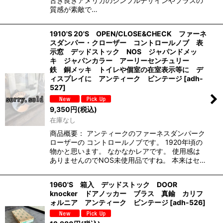
古き良きアメリカのシンプルデザインやブラスの
質感が素敵で…
1910'S 20'S OPEN/CLOSE&CHECK ファーネ
スダンパー・クローザー コントロールノブ 表
示窓 デッドストック NOS ジャパンドメッ
キ ジャパンカラー アーリーセンチュリー
鉄 銅メッキ トイレや個室の在室表示等に デ
ィスプレイに アンティーク ビンテージ
[
adh-
527
]
9,350
円
(税込)
在庫なし
商品概要： アンティークのファーネスダンパーク
ローザーの コントロールノブです。 1920年頃の
物かと思います。 なかなかレアです。 使用感は
ありませんのでNOS未使用品ですね。 本来はセ…
1960'S 箱入 デッドストック DOOR
knocker ドアノッカー ブラス 真鍮 カリフ
ォルニア アンティーク ビンテージ
[
adh-526
]