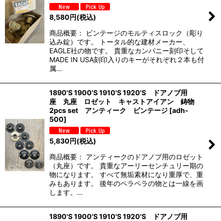
8,580
円
(税込)
商品概要： ビンテージのモルティスロック（彫り
込み錠）です。 トータル的な建材メーカー、
EAGLE社の物です。 貴重なカンパニー刻印そして
MADE IN USA刻印入りのキーがそれぞれ２本も付
属…
1890'S 1900'S 1910'S 1920'S ドアノブ用
座 丸座 ロゼット キャストアイアン 鋳物
2pcs set アンティーク ビンテージ
[
adh-
500
]
5,830
円
(税込)
商品概要： アンティークのドアノブ用のロゼット
（丸座）です。 貴重なアーリーセンチュリー期の
物になります。 すべて無垢素材になり重厚で、重
みもあります。 後年のペラペラの物とは一線を画
します。…
1890'S 1900'S 1910'S 1920'S ドアノブ用