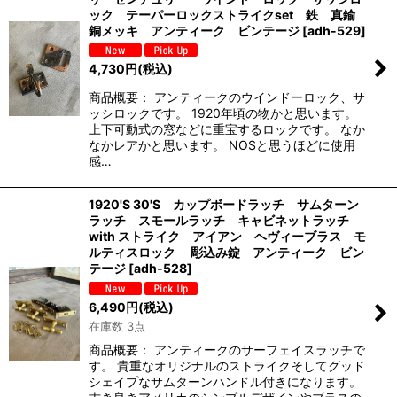
ック テーパーロックストライクset 鉄 真鍮
銅メッキ アンティーク ビンテージ
[
adh-529
]
4,730
円
(税込)
商品概要： アンティークのウインドーロック、サ
ッシロックです。 1920年頃の物かと思います。
上下可動式の窓などに重宝するロックです。 なか
なかレアかと思います。 NOSと思うほどに使用
感…
1920'S 30'S カップボードラッチ サムターン
ラッチ スモールラッチ キャビネットラッチ
with ストライク アイアン ヘヴィーブラス モ
ルティスロック 彫込み錠 アンティーク ビン
テージ
[
adh-528
]
6,490
円
(税込)
在庫数 3点
商品概要： アンティークのサーフェイスラッチで
す。 貴重なオリジナルのストライクそしてグッド
シェイプなサムターンハンドル付きになります。