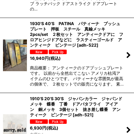
ブ ラッチバック ドアストライク ドアプレート
の…
1930'S 40'S PATINA パティーナ プッシュ
プレート 押板 スチール 真鍮メッキ
2pcs/set ２枚セット アンティークドアに フ
ロアヒンジドアなどに ラスティーゴールド ア
ンティーク ビンテージ
[
adh-522
]
16,940
円
(税込)
商品概要： アンティークのドアプッシュプレート
です。 以前から全然出てこない アメリカ枯渇ア
イテムのひとつです。 パティーナな雰囲気が最高
の個体で、 ２枚セットでの販売になります。 素…
1910'S 20'S 30'S ジャパンカラー ジャパンド
メッキ 蝶番 丁番 ドアバタフライ アイア
ン 銅メッキ 3個セット 抜き差し蝶番 アン
ティーク ビンテージ
[
adh-521
]
6,930
円
(税込)