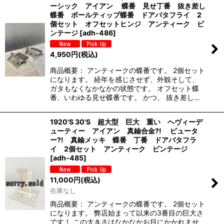
ーシック アイアン 蝶番 見せ丁番 抜き差し
蝶番 ボールティップ蝶番 ドアバタフライ 2
個セット オフセットヒンジ アンティーク ビ
ンテージ
[
adh-486
]
4,950
円
(税込)
商品概要： アンティークの蝶番です。 2個セット
になります。 経年を感じさせず、外観そして、
ガタもなくなかなかの状態です。 オフセット蝶
番、いわゆる見せ蝶番です。 かつ、 抜き差し…
1920'S 30'S 超大型 巨大 重い ヘヴィーデ
ューティー アイアン 真鍮合金?! ピュータ
ー?! 真鍮メッキ 蝶番 丁番 ドアバタフラ
イ 2個セット アンティーク ビンテージ
[
adh-485
]
11,000
円
(税込)
在庫なし
商品概要： アンティークの蝶番です。 2個セット
になります。 弊店始まって以来の3番目の巨大さ
です！ この大きさはなかなかお目にかかれませ