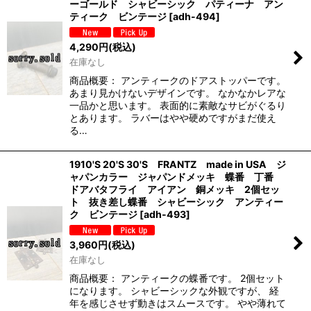
ーゴールド シャビーシック パティーナ アン
ティーク ビンテージ
[
adh-494
]
4,290
円
(税込)
在庫なし
商品概要： アンティークのドアストッパーです。
あまり見かけないデザインです。 なかなかレアな
一品かと思います。 表面的に素敵なサビがぐるり
とあります。 ラバーはやや硬めですがまだ使え
る…
1910'S 20'S 30'S FRANTZ made in USA ジ
ャパンカラー ジャパンドメッキ 蝶番 丁番
ドアバタフライ アイアン 銅メッキ 2個セッ
ト 抜き差し蝶番 シャビーシック アンティー
ク ビンテージ
[
adh-493
]
3,960
円
(税込)
在庫なし
商品概要： アンティークの蝶番です。 2個セット
になります。 シャビーシックな外観ですが、 経
年を感じさせず動きはスムースです。 やや薄れて