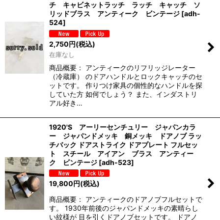
チ キャビネットラッチ ラッチ キャッチ ソ
リッドブラス アンティーク ビンテージ
[
adh-
524
]
2,750
円
(税込)
在庫なし
商品概要： アンティークのリフリッジレーター
（冷蔵庫） のドアハンドルとロックキャッチのセ
ットです。 作りつけ家具の個性的なハンドルを探
していた方 如何でしょう？ また、インダストリ
アル好き…
1920'S アーリーセンチュリー ジャパンカラ
ー ジャパンドメッキ 銅メッキ ドアノブ ラッ
チバック ドアストライク ドアプレート フルセッ
ト スチール アイアン ブラス アンティー
ク ビンテージ
[
adh-523
]
19,800
円
(税込)
商品概要： アンティークのドアノブフルセットで
す。 1930年前後のジャパンドメッキの素晴らし
い紋様が 目を引くドアノブセットです。 ドアノ