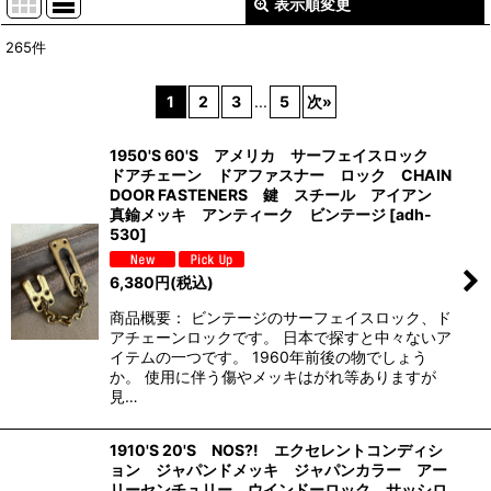
表示順変更
閉じる
265
件
表示数
:
1
2
3
...
5
次
»
並び順
:
1950'S 60'S アメリカ サーフェイスロック
ドアチェーン ドアファスナー ロック CHAIN
絞り込む
DOOR FASTENERS 鍵 スチール アイアン
真鍮メッキ アンティーク ビンテージ
[
adh-
530
]
6,380
円
(税込)
商品概要： ビンテージのサーフェイスロック、ド
アチェーンロックです。 日本で探すと中々ないア
イテムの一つです。 1960年前後の物でしょう
か。 使用に伴う傷やメッキはがれ等ありますが
見…
1910'S 20'S NOS?! エクセレントコンディシ
ョン ジャパンドメッキ ジャパンカラー アー
リーセンチュリー ウインドーロック サッシロ