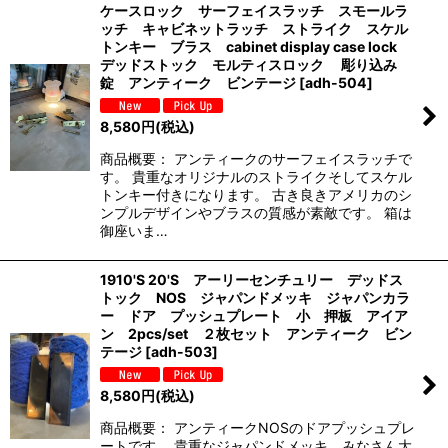
ケースロック サーフェイスラッチ スモールラ
ッチ キャビネットラッチ ストライク スケル
トンキー ブラス cabinet display case lock
デッドストック モルティスロック 彫り込み
錠 アンティーク ビンテージ
[
adh-504
]
8,580
円
(税込)
商品概要： アンティークのサーフェイスラッチで
す。 貴重なオリジナルのストライクそしてスケル
トンキー付きになります。 古き良きアメリカのシ
ンプルデザインやブラスの質感が素敵です。 箱は
御座いま…
1910'S 20'S アーリーセンチュリー デッドス
トック NOS ジャパンドメッキ ジャパンカラ
ー ドア プッシュプレート 小 押板 アイア
ン 2pcs/set ２枚セット アンティーク ビン
テージ
[
adh-503
]
8,580
円
(税込)
商品概要： アンティークNOSのドアプッシュプレ
ートです。 貴重なジャパンドメッキ、みなさん大