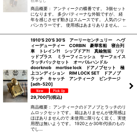
在庫なし
商品概要： アンティークの蝶番です。 3個セット
になります。 多少パティーナな外観ですが、 経
年を感じさせず動きはスムースです。 人気のジャ
パンカラーです。 使用感はあまりありません。 …
1910'S 20'S 30'S アーリーセンチュリー ヘヴ
ィーデューティー CORBIN 豪華客船 寝台列
車 トレイン?! シップドア?! 真鍮無垢 ソリ
ッドブラス ミラーフィニッシュ サーフェイス
ラッチバックセット オーバルハンドル
doorknob mortise lock ドアノブセット 極
上コンディション RIM LOCK SET ドアノブ
ラッチ キャッチ アンティーク ビンテージ
[
adh-520
]
29,700
円
(税込)
商品概要： アンティークのドアノブとラッチのリ
ムロックセットです。 箱はありませんが使用感は
ほぼありませんので 未使用に限りなく近く、実使
用歴は無いようです。 1920とか30年代頃のもの
でし…