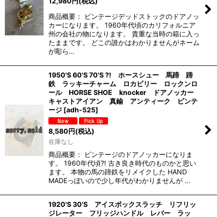
12,980
円
(税込)
商品概要： ビンテージデッドストックのドアノッ
カーになります。 1960年代頃のカリフォルニア
州の会社の物になります。 貴重な当時の箱に入っ
たままです。 どこの誰かはわかりませんがネーム
が彫ら…
1950'S 60'S 70'S ?! ホースシュー 馬蹄 蹄
鉄 ラッキーチャーム ロカビリー ロックンロ
ール HORSE SHOE knocker ドアノッカー
キャストアイアン 真鍮 アンティーク ビンテ
ージ
[
adh-525
]
8,580
円
(税込)
在庫なし
商品概要： ビンテージのドアノッカーになりま
す。 1960年代頃?! 古き良き時代のものかと思い
ます。 本物の馬の蹄鉄をリメイクした HAND
MADEっぽいので少し年代がわかりませんが …
1920'S 30'S アイスボックスラッチ リフリッ
ジレーター フリッジハンドル レバー ラッ