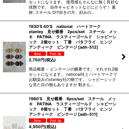
セットになります。 使用感もそんなに無く良好な
状態です。 自作キャビネットなどにどうぞ！ 素
材: スチール DIY好きの方、好みの…
1930'S 40'S national ハートマーク
stanley 見せ蝶番 2pcs/set スチール メッ
キ PATINA ラスティーゴールド シャビーシ
ック 2個セット 丁番 バタフライ ヒンジ
アンティーク ビンテージ
[
adh-512
]
2,750
円
(税込)
商品概要： ビンテージの蝶番です。 それぞれ2個
セットになります。 national社とハートマークで
お馴染みのstanley社の物です。 シャビーシック
な見た目の物もありますが 動きも…
1960'S 見せ蝶番 6pcs/set スチール メッ
キ PATINA ラスティーゴールド シャビーシ
ック 6個セット 丁番 バタフライ ヒンジ
アンティーク ビンテージ
[
adh-511
]
4,950
円
(税込)