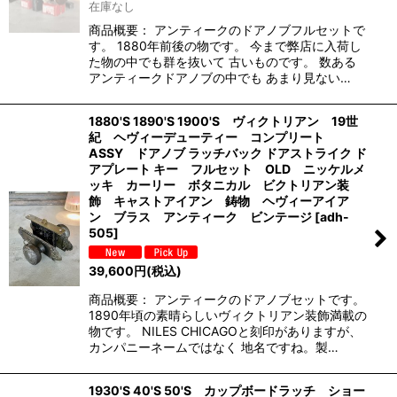
在庫なし
商品概要： アンティークのドアノブフルセットで
す。 1880年前後の物です。 今まで弊店に入荷し
た物の中でも群を抜いて 古いものです。 数ある
アンティークドアノブの中でも あまり見ない…
1880'S 1890'S 1900'S ヴィクトリアン 19世
紀 ヘヴィーデューティー コンプリート
ASSY ドアノブ ラッチバック ドアストライク ド
アプレート キー フルセット OLD ニッケルメ
ッキ カーリー ボタニカル ビクトリアン装
飾 キャストアイアン 鋳物 ヘヴィーアイア
ン ブラス アンティーク ビンテージ
[
adh-
505
]
39,600
円
(税込)
商品概要： アンティークのドアノブセットです。
1890年頃の素晴らしいヴィクトリアン装飾満載の
物です。 NILES CHICAGOと刻印がありますが、
カンパニーネームではなく 地名ですね。製…
1930'S 40'S 50'S カップボードラッチ ショー