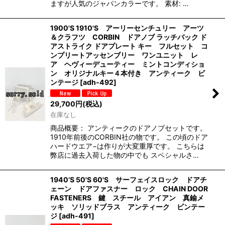
ますが人気のジャパンカラーです。 素材: …
1900'S 1910'S アーリーセンチュリー アーツ
＆クラフツ CORBIN ドアノブ ラッチバック ド
アストライク ドアプレート キー フルセット コ
ンプリートアッセンブリー ワンユニット レ
ア ヘヴィーデューティー ミントコンディショ
ン オリジナルキー４本付き アンティーク ビ
ンテージ
[
adh-492
]
29,700
円
(税込)
在庫なし
商品概要： アンティークのドアノブセットです。
1910年前後のCORBIN社の物です。 この頃のドア
ハードウエア−は作りが大変重厚です。 こちらは
弊店に過去入荷した物の中でも スペシャルさ…
1940’S 50'S 60'S サーフェイスロック ドアチ
ェーン ドアファスナー ロック CHAIN DOOR
FASTENERS 鍵 スチール アイアン 真鍮メ
ッキ ソリッドブラス アンティーク ビンテー
ジ
[
adh-491
]