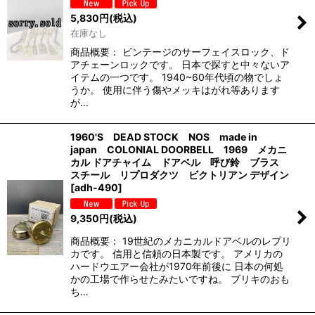
5,830
円
(税込)
在庫なし
商品概要： ビンテージのサーフェイスロック、ド
アチェーンロックです。 日本で探すと中々ないア
イテムの一つです。 1940~60年代頃の物でしょ
うか。 使用に伴う傷やメッキはがれ等あります
が…
1960'S DEAD STOCK NOS made in
japan COLONIAL DOORBELL 1969 メカニ
カル ドアチャイム ドアベル 呼び鈴 ブラス
スチール リプロダクツ ビクトリアン デザイン
[
adh-490
]
9,350
円
(税込)
商品概要： 19世紀のメカニカルドアベルのレプリ
カです。 信用と信頼の日本製です。 アメリカの
ハードウエアー会社が1970年前後に 日本の何処
かの工場で作らせたみたいですね。 ブリキのおも
ち…