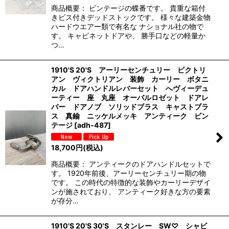
商品概要： ビンテージの蝶番です。 貴重な箱付
きビス付きデッドストックです。 様々な建築金物
ハードウエアー類で有名な ナショナル社の物で
す。 キャビネットドアや、 勝手口などの軽量か
つ…
1910'S 20'S アーリーセンチュリー ビクトリ
アン ヴィクトリアン 装飾 カーリー ボタニ
カル ドアハンドルレバーセット へヴィーデュ
ーティー 座 丸座 オーバルロゼット ドアレ
バー ドアノブ ソリッドブラス キャストブラ
ス 真鍮 ニッケルメッキ アンティーク ビン
テージ
[
adh-487
]
18,700
円
(税込)
商品概要： アンティークのドアハンドルセットで
す。 1920年前後、アーリーセンチュリー期の物
です。 この時代の特徴的な装飾やカーリーデザイ
ンが施されており、 アンティーク好きな方の要素
が存分…
1910'S 20'S 30'S スタンレー SW♡ シャビ