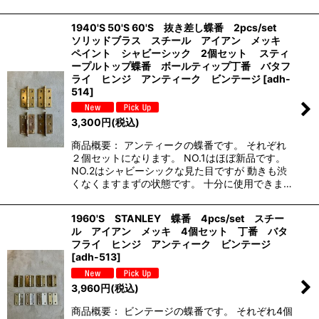
1940'S 50'S 60'S 抜き差し蝶番 2pcs/set
ソリッドブラス スチール アイアン メッキ
ペイント シャビーシック 2個セット スティ
ープルトップ蝶番 ボールティップ丁番 バタフ
ライ ヒンジ アンティーク ビンテージ
[
adh-
514
]
3,300
円
(税込)
商品概要： アンティークの蝶番です。 それぞれ
２個セットになります。 NO.1はほぼ新品です。
NO.2はシャビーシックな見た目ですが 動きも渋
くなくますまずの状態です。 十分に使用できま…
1960'S STANLEY 蝶番 4pcs/set スチー
ル アイアン メッキ 4個セット 丁番 バタ
フライ ヒンジ アンティーク ビンテージ
[
adh-513
]
3,960
円
(税込)
商品概要： ビンテージの蝶番です。 それぞれ4個