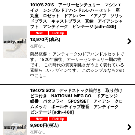
1910'S 20'S アーリーセンチュリー マシンエ
イジ シンプル ドアハンドルレバーセット 座
丸座 ロゼット ドアレバー ドアノブ ソリッ
ドブラス キャストブラス 真鍮 アイアンシャ
フト アンティーク ビンテージ
[
adh-489
]
13,970
円
(税込)
在庫なし
商品概要： アンティークのドアハンドルセットで
す。 1920年前後、アーリーセンチュリー期の物
です。 この時代の質実剛健さがうまく表れている
素晴らしいデザインです。 このシンプルなものの
中にも…
1940'S 50'S デッドストック箱付き 取り付け
ビス付き NATIONAL MFG CO. ドアヒンジ
蝶番 バタフライ 5PCS/SET アイアン クロ
ムメッキ ボールティップ蝶番 アンティーク
ビンテージ
[
adh-488
]
9,900
円
(税込)
在庫なし