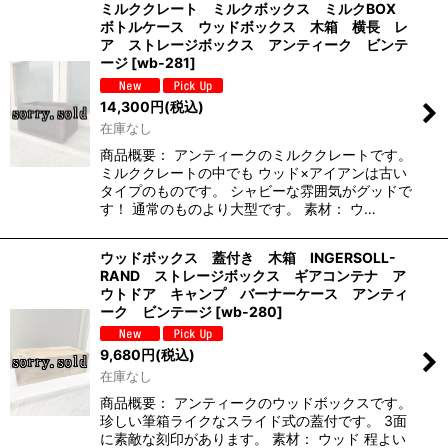
ミルククレート ミルクボックス ミルクBOX
ボトルケース ウッドボックス 木箱 横長 レ
ア ストレージボックス アンティーク ビンテ
ージ
[
wb-281
]
14,300
円
(税込)
在庫なし
商品概要： アンティークのミルククレートです。
ミルククレートの中でも ウッド×アイアンは古い
タイプのものです。 シャビーな雰囲気がグッドで
す！ 通常のものより大型です。 素材： ウ…
ウッドボックス 蓋付き 木箱 INGERSOLL-
RAND ストレージボックス ギアコンテナ ア
ウトドア キャンプ バーナーケース アンティ
ーク ビンテージ
[
wb-280
]
9,680
円
(税込)
在庫なし
商品概要： アンティークのウッドボックスです。
珍しい筆箱ライクなスライド式の蓋付です。 3面
に素敵な刻印があります。 素材： ウッド 程よい