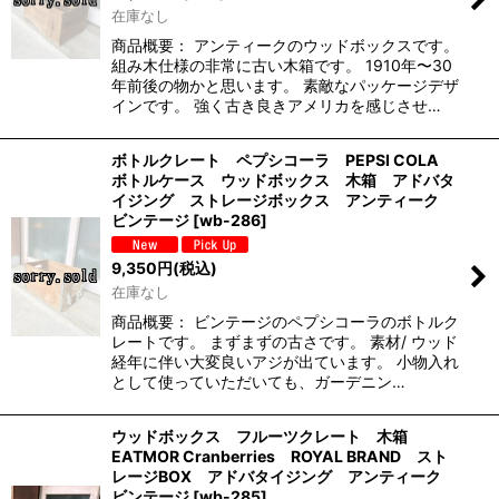
在庫なし
商品概要： アンティークのウッドボックスです。
組み木仕様の非常に古い木箱です。 1910年〜30
年前後の物かと思います。 素敵なパッケージデザ
インです。 強く古き良きアメリカを感じさせ…
ボトルクレート ペプシコーラ PEPSI COLA
ボトルケース ウッドボックス 木箱 アドバタ
イジング ストレージボックス アンティーク
ビンテージ
[
wb-286
]
9,350
円
(税込)
在庫なし
商品概要： ビンテージのペプシコーラのボトルク
レートです。 まずまずの古さです。 素材/ ウッド
経年に伴い大変良いアジが出ています。 小物入れ
として使っていただいても、ガーデニン…
ウッドボックス フルーツクレート 木箱
EATMOR Cranberries ROYAL BRAND スト
レージBOX アドバタイジング アンティーク
ビンテージ
[
wb-285
]