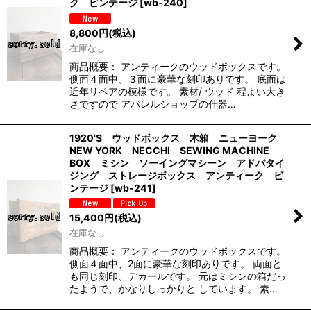
ク ビンテージ
[
wb-240
]
8,800
円
(税込)
在庫なし
商品概要： アンティークのウッドボックスです。
側面４面中、３面に豪華な刻印ありです。 底面は
近年リペアの模様です。 素材/ ウッド 程よい大き
さですので アパレルショップの什器…
1920'S ウッドボックス 木箱 ニューヨーク
NEW YORK NECCHI SEWING MACHINE
BOX ミシン ソーイングマシーン アドバタイ
ジング ストレージボックス アンティーク ビ
ンテージ
[
wb-241
]
15,400
円
(税込)
在庫なし
商品概要： アンティークのウッドボックスです。
側面４面中、2面に豪華な刻印ありです。 両面と
も同じ刻印、デカールです。 元はミシンの箱だっ
たようで、かなりしっかりと しています。 素…