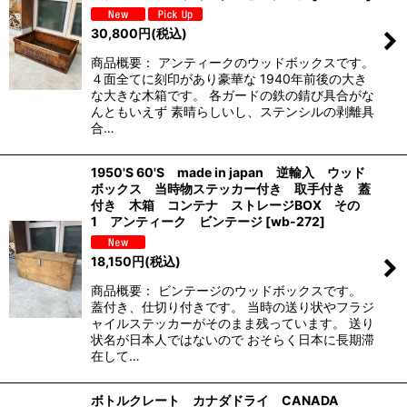
30,800
円
(税込)
商品概要： アンティークのウッドボックスです。
４面全てに刻印があり豪華な 1940年前後の大き
な大きな木箱です。 各ガードの鉄の錆び具合がな
んともいえず 素晴らしいし、ステンシルの剥離具
合…
1950'S 60'S made in japan 逆輸入 ウッド
ボックス 当時物ステッカー付き 取手付き 蓋
付き 木箱 コンテナ ストレージBOX その
1 アンティーク ビンテージ
[
wb-272
]
18,150
円
(税込)
商品概要： ビンテージのウッドボックスです。
蓋付き、仕切り付きです。 当時の送り状やフラジ
ャイルステッカーがそのまま残っています。 送り
状名が日本人ではないので おそらく日本に長期滞
在して…
ボトルクレート カナダドライ CANADA