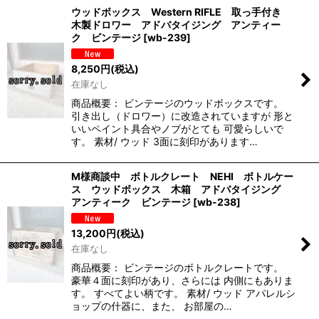
ウッドボックス Western RIFLE 取っ手付き
木製ドロワー アドバタイジング アンティー
ク ビンテージ
[
wb-239
]
8,250
円
(税込)
在庫なし
商品概要： ビンテージのウッドボックスです。
引き出し（ドロワー）に改造されていますが 形と
いいペイント具合やノブがとても 可愛らしいで
す。 素材/ ウッド 3面に刻印があります…
M様商談中 ボトルクレート NEHI ボトルケー
ス ウッドボックス 木箱 アドバタイジング
アンティーク ビンテージ
[
wb-238
]
13,200
円
(税込)
在庫なし
商品概要： ビンテージのボトルクレートです。
豪華４面に刻印があり、さらには 内側にもありま
す。 すべてよい柄です。 素材/ ウッド アパレルシ
ョップの什器に、また、 お部屋の…