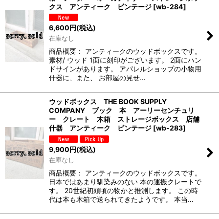
クス アンティーク ビンテージ
[
wb-284
]
6,600
円
(税込)
在庫なし
商品概要： アンティークのウッドボックスです。
素材/ ウッド 1面に刻印がございます。 2面にハン
ドサインがあります。 アパレルショップの小物用
什器に、また、 お部屋の見せ…
ウッドボックス THE BOOK SUPPLY
COMPANY ブック 本 アーリーセンチュリ
ー クレート 木箱 ストレージボックス 店舗
什器 アンティーク ビンテージ
[
wb-283
]
9,900
円
(税込)
在庫なし
商品概要： アンティークのウッドボックスです。
日本ではあまり馴染みのない 本の運搬クレートで
す。 20世紀初頭頃の物かと推測します。 この時
代は本も木箱で送られてきたようです。 本当…