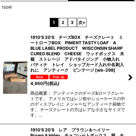
150
件
表示数
:
1
2
3
次
»
並び順
:
1910'S 20'S チーズBOX チーズクレート ミ
ートローフBOX PIMENT TASTY LOAF A
絞り込む
BLUE LABEL PRODUCT WISCONSIN SHARP
CURED BLEND CHEESE ウッドボックス 木
箱 ストレージ アドバタイジング 小物入れ
パティナ トレイ ショップカード入れや名刺入
れに アンティーク ビンテージ
[
wb-298
]
4,950
円
(税込)
商品概要： アンティークのチーズ&ローフクレー
トです。 アメリカではレジ前やショーケースの中
のディスプレイに メジャーなアンティーク箱物で
す。 チーズクレートの方はレアな小さなサイズで
す。…
1910'S 20'S レア ブラウン＆ヘイリー
Brown & Haley チョコレートボックス 箱 チ