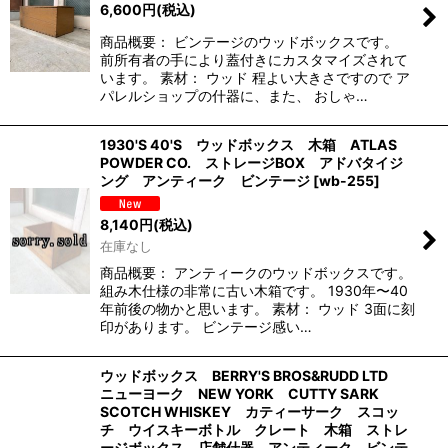
6,600
円
(税込)
商品概要： ビンテージのウッドボックスです。
前所有者の手により蓋付きにカスタマイズされて
います。 素材： ウッド 程よい大きさですので ア
パレルショップの什器に、また、 おしゃ…
1930'S 40'S ウッドボックス 木箱 ATLAS
POWDER CO. ストレージBOX アドバタイジ
ング アンティーク ビンテージ
[
wb-255
]
8,140
円
(税込)
在庫なし
商品概要： アンティークのウッドボックスです。
組み木仕様の非常に古い木箱です。 1930年〜40
年前後の物かと思います。 素材： ウッド 3面に刻
印があります。 ビンテージ感い…
ウッドボックス BERRY'S BROS&RUDD LTD
ニューヨーク NEW YORK CUTTY SARK
SCOTCH WHISKEY カティーサーク スコッ
チ ウイスキーボトル クレート 木箱 ストレ
ージボックス 店舗什器 アンティーク ビンテ