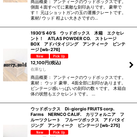
商品概要： アンティークのウッドボックスです。
側面４面すべてに素敵な刻印ありです。 豪華で
す！ 元はショットガンの玉の運搬クレートです。
素材/ ウッド 程よい大きさですの…
1930'S 40'S ウッドボックス 木箱 エクセレ
ント！ ATLAS POWDER CO. ストレージ
BOX アドバタイジング アンティーク ビンテ
ージ
[
wb-276
]
12,100
円
(税込)
在庫なし
商品概要： アンティークのウッドボックスです。
素材： ウッド 豪華、4面全部に刻印があります。
ビンテージ感いっぱいの刻印の数々です。 木箱自
体の状態もエクセレントです。 …
ウッドボックス Di-giorgio FRUITS corp.
Farms NERNCO CALIF. カリフォルニア フ
ルーツクレート フルーツボックス アドバタイ
ジング アンティーク ビンテージ
[
wb-275
]