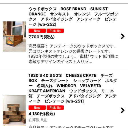
ウッドボックス ROSE BRAND SUNKIST
ORANGE サンキスト オレンジ フルーツボッ
クス アドバタイジング アンティーク ビンテ
ージ
[
wb-252
]
7,700
円
(税込)
商品概要： アンティークのウッドボックスです。
元はサンキストオレンジの運搬クレートです。
1930年代頃の物でしょう。 素材/ ウッド 紙 1面に
素敵なデザインのイラスト入りラ…
1930'S 40'S 50'S CHEESE CRATE チーズ
BOX チーズクレート ショップカード ホルダ
ー 名刺入れ WINDSOR VELVEETA
KRAFT AMERICAN ウッドボックス ミニ 木
箱 チーズボックス アドバタイジング アンテ
ィーク ビンテージ
[
wb-251
]
4,180
円
(税込)
在庫数 5点
商品概要： アンティークのチーズクレートです。