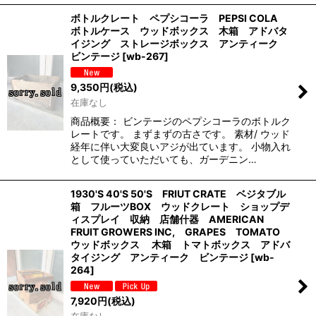
ボトルクレート ペプシコーラ PEPSI COLA
ボトルケース ウッドボックス 木箱 アドバタ
イジング ストレージボックス アンティーク
ビンテージ
[
wb-267
]
9,350
円
(税込)
在庫なし
商品概要： ビンテージのペプシコーラのボトルク
レートです。 まずまずの古さです。 素材/ ウッド
経年に伴い大変良いアジが出ています。 小物入れ
として使っていただいても、ガーデニン…
1930'S 40'S 50'S FRIUT CRATE ベジタブル
箱 フルーツBOX ウッドクレート ショップデ
ィスプレイ 収納 店舗什器 AMERICAN
FRUIT GROWERS INC, GRAPES TOMATO
ウッドボックス 木箱 トマトボックス アドバ
タイジング アンティーク ビンテージ
[
wb-
264
]
7,920
円
(税込)
在庫なし