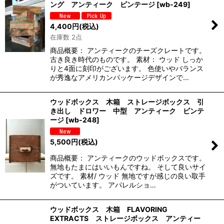
ング アンティーク ビンテージ
[
wb-249
]
4,400
円
(税込)
在庫数 2点
商品概要： アンティークのチーズクレートです。
古き良き時代のものです。 素材： ウッド しっか
りと4面に刻印がございます。 色使いやバランス
が秀逸なアメリカンパッケージデザインで…
ウッドボックス 木箱 ストレージボックス 引
き出し ドロワー 中型 アンティーク ビンテ
ージ
[
wb-248
]
5,500
円
(税込)
商品概要： アンティークのウッドボックスです。
無地もたまにはいいもんですね。 そして良いサイ
ズです。 素材/ ウッド 無地ですが感じの良い取手
がついています。 アパレルショ…
ウッドボックス 木箱 FLAVORING
EXTRACTS ストレージボックス アンティー