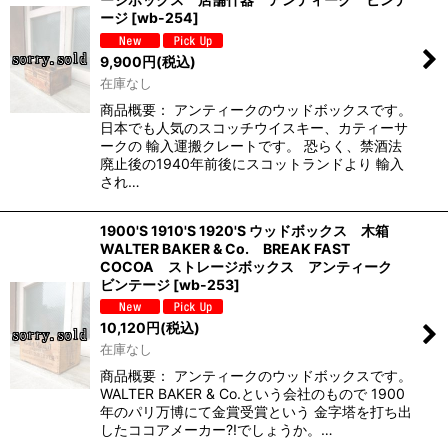
ージ
[
wb-254
]
9,900
円
(税込)
在庫なし
商品概要： アンティークのウッドボックスです。
日本でも人気のスコッチウイスキー、カティーサ
ークの 輸入運搬クレートです。 恐らく、禁酒法
廃止後の1940年前後にスコットランドより 輸入
され…
1900'S 1910'S 1920'S ウッドボックス 木箱
WALTER BAKER & Co. BREAK FAST
COCOA ストレージボックス アンティーク
ビンテージ
[
wb-253
]
10,120
円
(税込)
在庫なし
商品概要： アンティークのウッドボックスです。
WALTER BAKER & Co.という会社のもので 1900
年のパリ万博にて金賞受賞という 金字塔を打ち出
したココアメーカー?!でしょうか。…