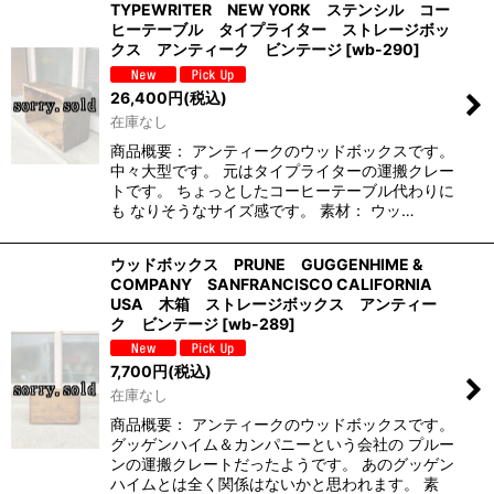
TYPEWRITER NEW YORK ステンシル コー
ヒーテーブル タイプライター ストレージボッ
クス アンティーク ビンテージ
[
wb-290
]
26,400
円
(税込)
在庫なし
商品概要： アンティークのウッドボックスです。
中々大型です。 元はタイプライターの運搬クレー
トです。 ちょっとしたコーヒーテーブル代わりに
も なりそうなサイズ感です。 素材： ウッ…
ウッドボックス PRUNE GUGGENHIME &
COMPANY SANFRANCISCO CALIFORNIA
USA 木箱 ストレージボックス アンティー
ク ビンテージ
[
wb-289
]
7,700
円
(税込)
在庫なし
商品概要： アンティークのウッドボックスです。
グッゲンハイム＆カンパニーという会社の プルー
ンの運搬クレートだったようです。 あのグッゲン
ハイムとは全く関係はないかと思われます。 素