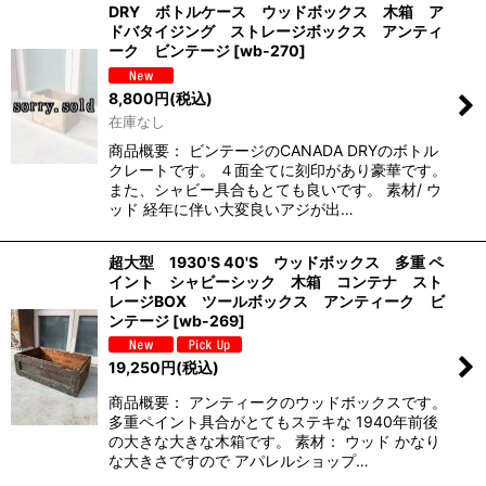
DRY ボトルケース ウッドボックス 木箱 ア
ドバタイジング ストレージボックス アンティ
ーク ビンテージ
[
wb-270
]
8,800
円
(税込)
在庫なし
商品概要： ビンテージのCANADA DRYのボトル
クレートです。 ４面全てに刻印があり豪華です。
また、シャビー具合もとても良いです。 素材/ ウ
ッド 経年に伴い大変良いアジが出…
超大型 1930'S 40'S ウッドボックス 多重 ペ
イント シャビーシック 木箱 コンテナ スト
レージBOX ツールボックス アンティーク ビ
ンテージ
[
wb-269
]
19,250
円
(税込)
商品概要： アンティークのウッドボックスです。
多重ペイント具合がとてもステキな 1940年前後
の大きな大きな木箱です。 素材： ウッド かなり
な大きさですので アパレルショップ…