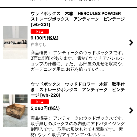
ウッドボックス 木箱 HERCULES POWDER
ストレージボックス アンティーク ビンテージ
[
wb-231
]
9,130
円
(税込)
在庫なし
商品概要： アンティークのウッドボックスです。
3面に刻印があります。 素材/ ウッド アパレルシ
ョップの什器に、また、 お部屋の見せる収納や、
ガーデニング用に お花を飾っていた…
ウッドボックス ウッドドロワー 木箱 取手付
き ストレージボックス アンティーク ビンテ
ージ
[
wb-228
]
5,060
円
(税込)
商品概要： アンティークのウッドボックスです。
取手無しのボックスのみ内側にアドバタイジング
刻印入です。 取手の形状もとても素敵です。 素
材/ ウッド 取手/アイアン アパレルシ…