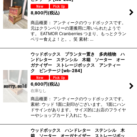
8,800
円
(税込)
商品概要： アンティークのウッドボックスです。
元はクランベリーの運搬用に用いられたようで
す。 EATMOR Cranberries つまり、もっとクラン
ベリー食えよ！と。。笑 素材: …
ウッドボックス プランター置き 多肉植物 ハ
ンドレター ステンシル 木箱 ソーター オー
ガナイザー ストレージボックス アンティー
ク ビンテージ
[
wb-284
]
6,600
円
(税込)
在庫なし
商品概要： アンティークのウッドボックスです。
素材: ウッド 1面に刻印がございます。 1面にハン
ドサインがあります。 サイズ的にお店のフライヤ
ーやショップカード入れに ち…
ウッドボックス ハンドレター ステンシル 木
箱 ソーター オーガナイザー ストレージボッ