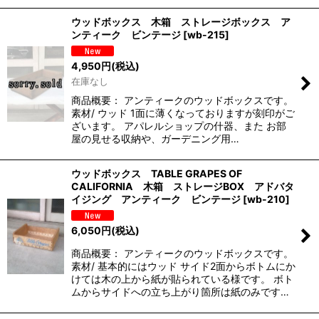
ウッドボックス 木箱 ストレージボックス ア
ンティーク ビンテージ
[
wb-215
]
4,950
円
(税込)
在庫なし
商品概要： アンティークのウッドボックスです。
素材/ ウッド 1面に薄くなっておりますが刻印がご
ざいます。 アパレルショップの什器、また お部
屋の見せる収納や、ガーデニング用…
ウッドボックス TABLE GRAPES OF
CALIFORNIA 木箱 ストレージBOX アドバタ
イジング アンティーク ビンテージ
[
wb-210
]
6,050
円
(税込)
商品概要： アンティークのウッドボックスです。
素材/ 基本的にはウッド サイド2面からボトムにか
けては木の上から紙が貼られている様です。 ボト
ムからサイドへの立ち上がり箇所は紙のみです…