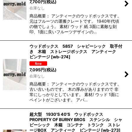
7,700
円
(税込)
在庫なし
商品概要： アンティークのウッドボックスです。
元はフルーツの運搬クレートです。 1940年代頃
の物でしょう。 素材/ ウッド 紙 3面に素敵な刻
印、1面に良いフルーツデザインの…
ウッドボックス 5857 シャビーシック 取手付
き 木箱 ストレージボックス アンティーク
ビンテージ
[
wb-274
]
7,095
円
(税込)
在庫なし
商品概要： アンティークのウッドボックスです。
古い古いものです。 木の厚みがありますので 非
常にしっかりとしています。 素材/ ウッド 1面に
ペイントがございます。 アパ…
超大型 1930'S 40'S ウッドボックス
PROPERTY OF BURNY BROS ステンシル シャ
ビーシック 木箱 コンテナ トランク ストレ
ージBOX アンティーク ビンテージ
[
wb-273
]