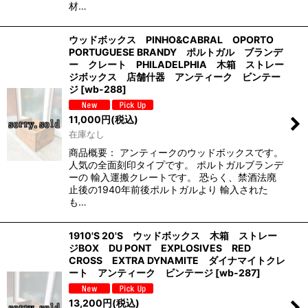
材…
ウッドボックス PINHO&CABRAL OPORTO
PORTUGUESE BRANDY ポルトガル ブランデ
ー クレート PHILADELPHIA 木箱 ストレー
ジボックス 店舗什器 アンティーク ビンテー
ジ
[
wb-288
]
11,000
円
(税込)
在庫なし
商品概要： アンティークのウッドボックスです。
人気の全面刻印タイプです。 ポルトガルブランデ
ーの 輸入運搬クレートです。 恐らく、禁酒法廃
止後の1940年前後ポルトガルより 輸入された
も…
1910'S 20'S ウッドボックス 木箱 ストレー
ジBOX DU PONT EXPLOSIVES RED
CROSS EXTRA DYNAMITE ダイナマイトクレ
ート アンティーク ビンテージ
[
wb-287
]
13,200
円
(税込)