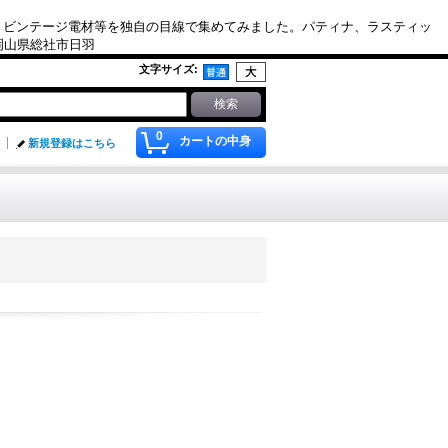
、ビンテージ電材等を独自の目線で集めてみました。パティナ、ラスティッ
. 岡山県総社市日羽
文字サイズ
:
0
カートの中身
新規登録はこちら