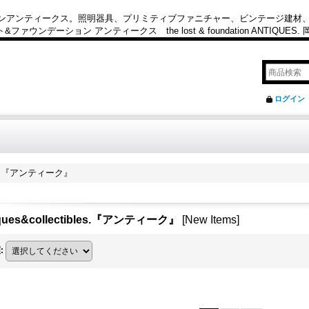
カンアンティークス。照明器具、プリミティブファニチャー、ビンテージ建材
ション アンティークス the lost & foundation ANTIQUES
ログイン
ibles.『アンティーク』
iques&collectibles.『アンティーク』
[
New Items
]
順
: