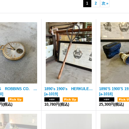
1
2
次
»
1920'S ROBBINS CO. 日時計 Pocket Sundial Watch Egyptian Revival ポケットウォッチ ウイング スフィンクス 太陽 オールドエジプト装飾 ブラス 真鍮 ネックレスやアクセサリーに！ アンティーク ビンテージ
1890's 1900's HERKULES HERCULES ハーキュラス ヘラクレス ドイツ製 GERMAN FUTON BEATER アーリーセンチュリー 布団たたき Carpet beater フトンビーター ワイヤーアート スチール エキスパンドメタル ウッド プリミティブ ブロカント Brocante ウォールデコに ディスプレイに アンティーク ビンテージ
20
]
[
a-1019
]
[
a-1018
]
0円
(税込)
10,780円
(税込)
25,300円
(税込)