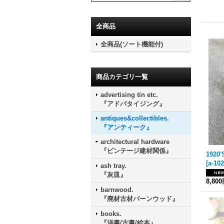
全商品
全商品(ソート機能付)
商品カテゴリ一覧
advertising tin etc.
『アドバタイジング』
antiques&collectibles.
『アンティーク』
architectural hardware
『ビンテージ建材関係』
[
a-10
ash tray.
『灰皿』
8,80
barnwood.
『廃材古材バーンウッド』
books.
『洋書/古書/絵本』