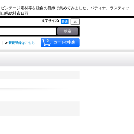
、ビンテージ電材等を独自の目線で集めてみました。パティナ、ラスティッ
. 岡山県総社市日羽
文字サイズ
:
0
カートの中身
新規登録はこちら