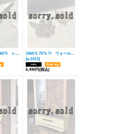
1930'S 40'S 50'S 60'S レア！ クラシックブレッドナイフ UNIVERSAL Landers Frary & Clark社 スチール アイアン オーガニックデザイン レスイズモア パン切り包丁 アンティーク ビンテージ
1960'S 70'S ?! ウォールデコ WALL DECOR EAGLE BIRD 小型 イーグル 2点セット 2PCS/SET. バード ブラス 真鍮 アンティーク ビンテージ
[
a-1013
]
6,490円
(税込)