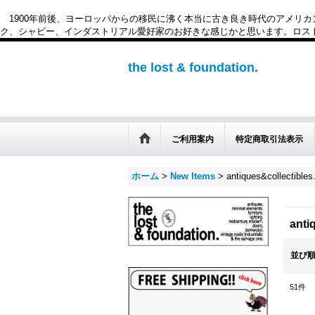
1900年前後、ヨーロッパからの移民に沸く本当に古き良き時代のアメリ
ク、シャビー、インダストリアル愛好家のお好きな感じかと思います。ロスト&ファウンデー
the lost & foundation.
ご利用案内
特定商取引法表示
ホーム
>
New Items
>
antiques&collect
ant
並び
51
件