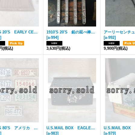
1910'S 20'S EARLY CENTURY アーリーセンチュリー ちりとり dustpan ダストパン 花柄 メタル アンティーク ビンテージ
1910'S 20'S 鉛の延べ棒 NATIONAL LEAD CO. ペーパーウェイト 文鎮 アンティーク ビンテージ
]
[
a-994
]
[
a-992
]
0円
(税込)
3,630円
(税込)
9,900円
(税込)
1970'S 80'S アメリカ MOTORCYCLE VINTAGE オートバイ モーターサイクル ナンバープレート メタル アンティーク ビンテージ
U.S.MAIL BOX EAGLE アメリカ ポスト メールボックス 壁掛け イーグル 装飾 メタル アンティーク ビンテージ
]
[
a-983
]
[
a-979
]