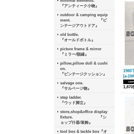
minimal elements.
『アンティーク小物』
outdoor & camping equip
ment. 『ビ
ンテージアウトドア』
old bottle.
『オールドボトル』
picture frame & mirror
『ミラー/額縁』
pillow,pillow doll & cushi
on.
『ビンテージクッション』
[
a-10
salvage one.
1,87
『サルベージ物』
step ladder.
『ウッド脚立』
store,shop&office display
fixture. 『シ
ョップ什器/装飾』
tool box & tackle box『オ