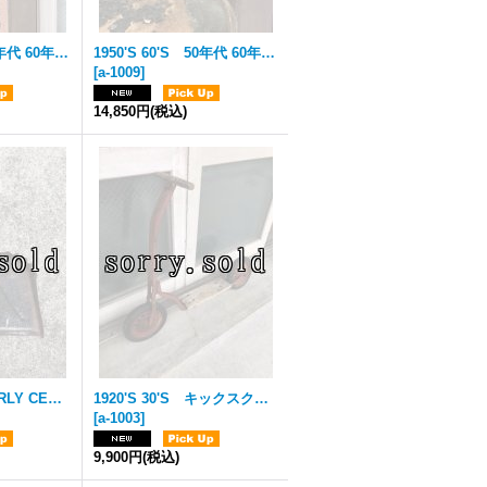
1950'S 60'S 50年代 60年代 ミッドセンチュリー ハンマードフィニッシュ MAIL BOX アメリカ ポスト POST メールボックス 郵便受け 壁掛け ヘヴィーブラス ブラスゴールド ソリッドブラス フィフティーズ ゴシックデザイン アンティーク ビンテージ
1950'S 60'S 50年代 60年代 ミッドセンチュリー MAIL BOX アメリカ ポスト POST メールボックス 郵便受け 壁掛け ゴールド×ブラック アルミニューム フィフティーズ アンティーク ビンテージ
[
a-1009
]
14,850円
(税込)
1910'S 20'S EARLY CENTURY アーリーセンチュリー ちりとり dustpan ダストパン アイアン アンティーク ビンテージ
1920'S 30'S キックスクーター キックボード ショップディスプレイに！ アンティーク ビンテージ
[
a-1003
]
9,900円
(税込)