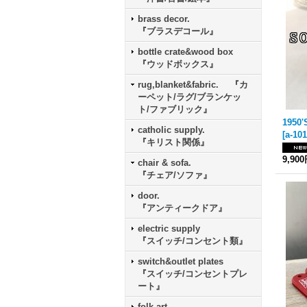
brass decor.
『ブラスデコール』
bottle crate&wood box
『ウッドボックス』
rug,blanket&fabric. 『カ
ーペット/ラグ/ブランケッ
ト/ファブリック』
catholic supply.
[
a-10
『キリスト関係』
9,90
chair & sofa.
『チェア/ソファ』
door.
『アンティークドア』
electric supply
『スイッチ/コンセント類』
switch&outlet plates
『スイッチ/コンセントプレ
ート』
folk art.