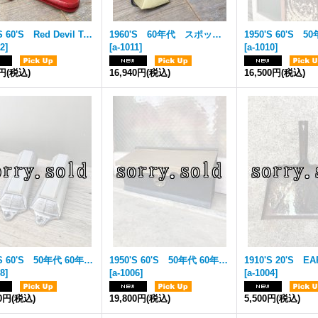
1950'S 60'S Red Devil Tools NOS レッドデビル スクレーパーハンドル ウッドハンドル デッドストック キーホルダー 浮き具 フローター 当時物 ビンテージ アンティーク
1960'S 60年代 スポットライト 2個セット ミッドセンチュリー VW CHEVY FORD VAN BUS エアストリーム キャンピングトレーラー ビンテージカー 室内灯 車内灯 マップランプ ピラーライト オペラライト 12V 6V アメリカ アルミ合金 ヘアライン アンティーク ビンテージ
12
]
[
a-1011
]
[
a-1010
]
0円
(税込)
16,940円
(税込)
16,500円
(税込)
1950'S 60'S 50年代 60年代 デッドストック NOS GEM MFG.CO. 2個セット ミッドセンチュリー VW CHEVY FORD VAN BUS エアストリーム キャンピングトレーラー ビンテージカー 室内灯 車内灯 マップランプ ピラーライト オペラライト マーカー 12V 6V アメリカ スチール 鉄 プラスチック アンティーク ビンテージ
1950'S 60'S 50年代 60年代 ミッドセンチュリー MAIL BOX アメリカ ポスト POST メールボックス レア！ 二重蓋 カギ付き 郵便受け 壁掛け ブラック＆ゴールド スチール 鉄 シャビーシック アンティーク ビンテージ
08
]
[
a-1006
]
[
a-1004
]
40円
(税込)
19,800円
(税込)
5,500円
(税込)