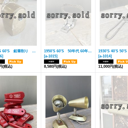
1950'S 60'S 鉛筆削り ペンシルシャープナー MIDGET APSCO PRODUCTS INC LOS ANGELS MADE IN USA えんぴつ エンピツ アンティーク ビンテージ
1950'S 60'S 50年代 60年代 クロムメッキ フォールディングステップ フットステップ ミッドセンチュリー VW CHEVY FORD VAN BUS エアストリーム キャンピングトレーラー ビンテージカー アメ車 アイアン 鉄 折り畳みステップ コートフックやフラワーベースなどにも！ アンティーク ビンテージ
16
]
[
a-1015
]
[
a-1014
]
0円
(税込)
8,580円
(税込)
11,000円
(税込)