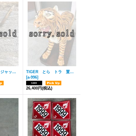
1960'S ナイフ ジャックナイフ 小型 paper knife ミッドセンチュリー ペーパーナイフ 1960’S スチール アンティーク ビンテージ
TIGER とら トラ 置物 オブジェ タイガー 虎 オブジェ 陶器 石膏 アンティーク ビンテージ
[
a-996
]
26,400円
(税込)