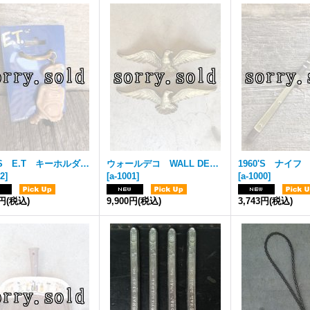
1980'S E.T キーホルダー NOS 当時物 おもちゃ フィギュア デッドストック ビンテージ
ウォールデコ WALL DECOR EAGLE BIRD 大型 イーグル バード アルミ合金 アンティーク ビンテージ
02
]
[
a-1001
]
[
a-1000
]
0円
(税込)
9,900円
(税込)
3,743円
(税込)