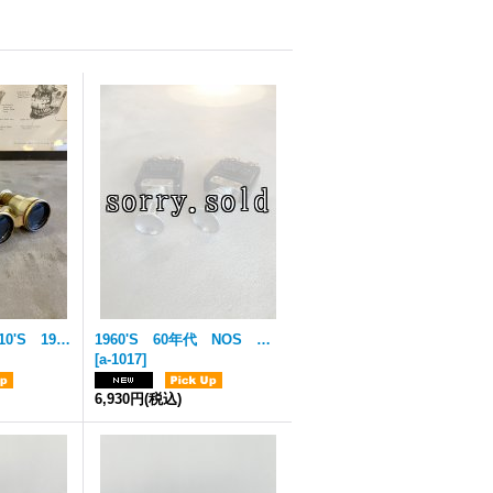
1890'S 1900'S 1910'S 19世紀 Binoculars ビノキュラー 双眼鏡 オペラグラス ソリッドブラス 真鍮 Mother of Pearl 真珠母貝 白蝶貝 黒蝶貝 レザーケース付 シルク ミントコンディション アンティーク ビンテージ
1960'S 60年代 NOS ライト スイッチ ワイパー スイッチ 2個セット ミッドセンチュリー VW CHEVY FORD DODGE VAN BUS エアストリーム キャンピングトレーラー ビンテージカー 室内灯 車内灯 マップランプ 24V 12V 6V アメリカ アンティーク ビンテージ
[
a-1017
]
6,930円
(税込)