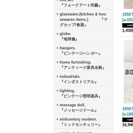
『フォークアート民藝』
glassware.(kitchen & hou
sewares items.) 『マ
[
a-10
グカップ/食器』
1,43
globe.
『地球儀』
hangers.
『ビンテージハンガー』
home furnishing.
『アンティーク家具全般』
industrials.
『インダストリアル』
lighting.
『ビンテージ照明器具』
message doll.
『メッセージドール』
[
a-10
midcentury modern.
『ミッドセンチュリー』
16,9