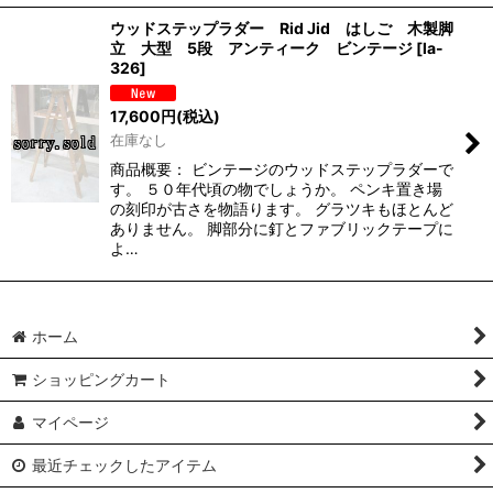
ウッドステップラダー Rid Jid はしご 木製脚
立 大型 5段 アンティーク ビンテージ
[
la-
326
]
17,600
円
(税込)
在庫なし
商品概要： ビンテージのウッドステップラダーで
す。 ５０年代頃の物でしょうか。 ペンキ置き場
の刻印が古さを物語ります。 グラツキもほとんど
ありません。 脚部分に釘とファブリックテープに
よ…
ホーム
ショッピングカート
マイページ
最近チェックしたアイテム