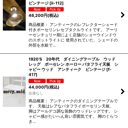
ビンテージ
[
il-112
]
46,200
円
(税込)
商品概要： アンティークのレフレクターシェード
付きポーセリンレセプタクルライトです。 アーリ
ーセンチュリー期によく店舗のショーウインドウ
のスポットライトに 使用されていた、シェードの
外部を水銀で…
1920’S 20年代 ダイニングテーブル ウッド
レッグ ポーセレン ホーロー バタフライ天板 シ
ャビー ウッド アンティーク ビンテージ
[
f-
417
]
44,000
円
(税込)
在庫なし
商品概要： アンティークのダイニングテーブルで
す。 天板はレアなバタフライポーセリン天板、
脚はアールデコ調な装飾のウッドレッグです。 シ
ャビー感がたいへん良い雰囲気です。 脚のぐらつ
き…