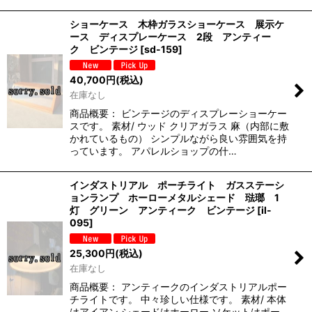
ショーケース 木枠ガラスショーケース 展示ケ
ース ディスプレーケース 2段 アンティー
ク ビンテージ
[
sd-159
]
40,700
円
(税込)
在庫なし
商品概要： ビンテージのディスプレーショーケー
スです。 素材/ ウッド クリアガラス 麻（内部に敷
かれているもの） シンプルながら良い雰囲気を持
っています。 アパレルショップの什…
インダストリアル ポーチライト ガスステーシ
ョンランプ ホーローメタルシェード 琺瑯 1
灯 グリーン アンティーク ビンテージ
[
il-
095
]
25,300
円
(税込)
在庫なし
商品概要： アンティークのインダストリアルポー
チライトです。 中々珍しい仕様です。 素材/ 本体
はアイアン シェードはホーロー ソケットはポー