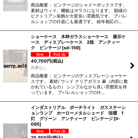
商品概要： ビンテージのシャドーボックスです。
素材はウッド、棚板はガラスになります。 額縁の
ビクトリアン装飾が大変良い雰囲気です。 アパレ
ルショップの什器にも最適です。 経年相応の…
ショーケース 木枠ガラスショーケース 展示ケ
ース ディスプレーケース 2段 アンティー
ク ビンテージ
[
sd-159
]
40,700
円
(税込)
在庫なし
商品概要： ビンテージのディスプレーショーケー
スです。 素材/ ウッド クリアガラス 麻（内部に敷
かれているもの） シンプルながら良い雰囲気を持
っています。 アパレルショップの什…
インダストリアル ポーチライト ガスステーシ
ョンランプ ホーローメタルシェード 琺瑯 1
灯 グリーン アンティーク ビンテージ
[
il-
095
]
25,300
円
(税込)