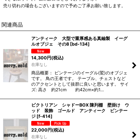
売り切れの場合もございますので予めご了承お願い致します。
関連商品
アンティーク 大型で重厚感ある真鍮製 イーグ
ルオブジェ その8
[
bd-134
]
14,300
円
(税込)
在庫なし
商品概要： ビンテージのイーグル(鷲)のオブジェ
です。 鳥の王者です。 テーブル、チェストなど
のアクセントとして抜群に良いと思います。 サイ
ズ: 高さ 約21cm 約42cm×約1…
ビクトリアン シャドーBOX 陳列棚 壁掛け ウ
ッド 装飾 ゴールド アンティーク ビンテー
ジ
[
f-414
]
22,000
円
(税込)
在庫なし