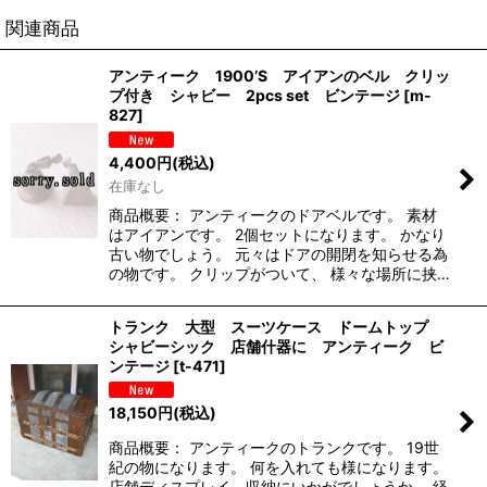
関連商品
アンティーク 1900’S アイアンのベル クリッ
プ付き シャビー 2pcs set ビンテージ
[
m-
827
]
4,400
円
(税込)
在庫なし
商品概要： アンティークのドアベルです。 素材
はアイアンです。 2個セットになります。 かなり
古い物でしょう。 元々はドアの開閉を知らせる為
の物です。 クリップがついて、 様々な場所に挟…
トランク 大型 スーツケース ドームトップ
シャビーシック 店舗什器に アンティーク ビ
ンテージ
[
t-471
]
18,150
円
(税込)
商品概要： アンティークのトランクです。 19世
紀の物になります。 何を入れても様になります。
店舗ディスプレイ、収納にいかがでしょうか。 経