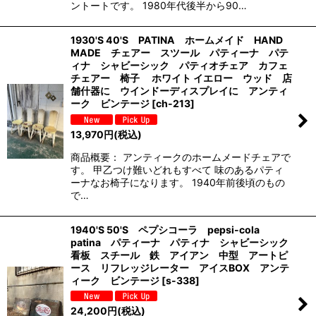
ントートです。 1980年代後半から90…
1930'S 40'S PATINA ホームメイド HAND
MADE チェアー スツール パティーナ パテ
ィナ シャビーシック パティオチェア カフェ
チェアー 椅子 ホワイト イエロー ウッド 店
舗什器に ウインドーディスプレイに アンティ
ーク ビンテージ
[
ch-213
]
13,970
円
(税込)
商品概要： アンティークのホームメードチェアで
す。 甲乙つけ難いどれもすべて 味のあるパティ
ーナなお椅子になります。 1940年前後頃のもの
で…
1940'S 50'S ペプシコーラ pepsi-cola
patina パティーナ パティナ シャビーシック
看板 スチール 鉄 アイアン 中型 アートピ
ース リフレッジレーター アイスBOX アンテ
ィーク ビンテージ
[
s-338
]
24,200
円
(税込)