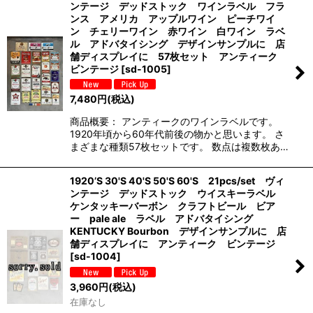
ンテージ デッドストック ワインラベル フラ
ンス アメリカ アップルワイン ピーチワイ
ン チェリーワイン 赤ワイン 白ワイン ラベ
ル アドバタイシング デザインサンプルに 店
舗ディスプレイに 57枚セット アンティーク
ビンテージ
[
sd-1005
]
7,480
円
(税込)
商品概要： アンティークのワインラベルです。
1920年頃から60年代前後の物かと思います。 さ
まざまな種類57枚セットです。 数点は複数枚あ…
1920’S 30'S 40'S 50'S 60'S 21pcs/set ヴィ
ンテージ デッドストック ウイスキーラベル
ケンタッキーバーボン クラフトビール ビア
ー pale ale ラベル アドバタイシング
KENTUCKY Bourbon デザインサンプルに 店
舗ディスプレイに アンティーク ビンテージ
[
sd-1004
]
3,960
円
(税込)
在庫なし