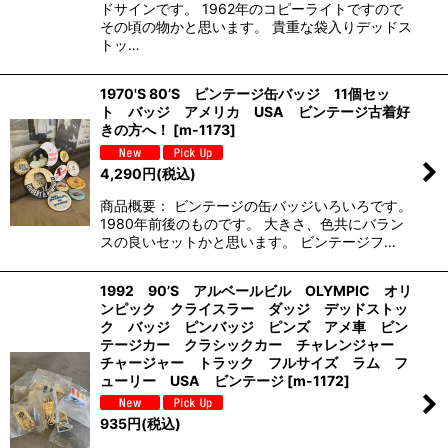
ドサインです。 1962年のコピーライトですので
その頃の物かと思います。 貴重な袋入りデッドス
トッ…
1970'S 80’S ビンテージ缶バッジ 11個セッ
ト バッジ アメリカ USA ビンテージ古着好
きの方へ！
[
m-1173
]
4,290
円
(税込)
商品概要： ビンテージの缶バッジいろいろです。
1980年前後のものです。 大きさ、色共にバラン
スの良いセットかと思います。 ビンテージフ…
1992 90’S アルベールビル OLYMPIC オリ
ンピック クライスラー ダッジ デッドストッ
ク バッジ ピンバッジ ピンズ アメ車 ビン
テージカー クラシックカー チャレンジャー
チャージャー トラック フルサイズ ラム フ
ューリー USA ビンテージ
[
m-1172
]
935
円
(税込)