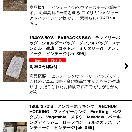
商品概要： ビンテージのヘヴィースチール看板で
す。 近年高騰の一途を辿る アメリカンメジャー
アドバタイジング物です。 素晴らしいPATINA
感…
1940'S 50'S BARRACKS BAG ランドリーバ
ッグ ショルダーバッグ ダッフルバッグ ステ
ンシル 生成 コットン ミリタリー?! アンテ
ィーク ビンテージ
[
vo-395
]
3,960
円
(税込)
商品概要： ビンテージのランドリーバッグです。
これのデニムは昨今高額商品ですがこちらの生成
りは まだこなれたお値段ですので がしがしがん
がん…
1960'S 70'S アンカーホッキング ANCHOR
HOCKING ファイヤーキング Fire King ベジ
タブル Vegetable メドウ Meadow ベーキ
ングディッシュ ローフパン ミルクガラス ア
ンティーク ビンテージ
[
ok-355
]