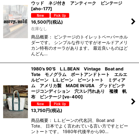
ウッド ネジ付き アンティーク ビンテージ
[
aho-177
]
16,500
円
(税込)
在庫なし
商品概要： ビンテージのトイレットペーパーホル
ダーです。 シンプルな作りですがオールドアメリ
カン特有のオーラがあります。 最近良いものはど
んどん…
1980’s 90'S L.L.BEAN Vintage Boat and
Tote モノグラム ボートアンドトート エルエ
ルビーン L.L.ビーン ビーントート ミディア
ム アメリカ製 MADE IN USA グッドビンテ
ージコンディション 穴スレ汚れあり 襤褸 帆
布 ビンテージ
[
vo-400
]
13,750
円
(税込)
商品概要： L.L.ビーンの代名詞、Boat and
Tote、 日本でよく言われている言い方ですとビー
ントートです。 1980年代後半から90…