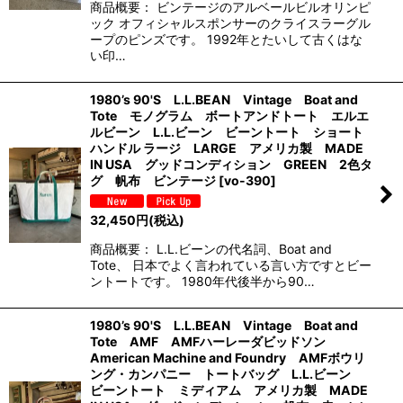
商品概要： ビンテージのアルベールビルオリンピ
ック オフィシャルスポンサーのクライスラーグル
ープのピンズです。 1992年とたいして古くはな
い印…
1980’s 90'S L.L.BEAN Vintage Boat and
Tote モノグラム ボートアンドトート エルエ
ルビーン L.L.ビーン ビーントート ショート
ハンドル ラージ LARGE アメリカ製 MADE
IN USA グッドコンディション GREEN 2色タ
グ 帆布 ビンテージ
[
vo-390
]
32,450
円
(税込)
商品概要： L.L.ビーンの代名詞、Boat and
Tote、 日本でよく言われている言い方ですとビー
ントートです。 1980年代後半から90…
1980’s 90'S L.L.BEAN Vintage Boat and
Tote AMF AMFハーレーダビッドソン
American Machine and Foundry AMFボウリ
ング・カンパニー トートバッグ L.L.ビーン
ビーントート ミディアム アメリカ製 MADE