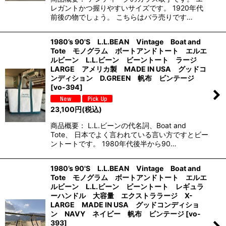
レガントかつ握りやすいサイズです。 1920年代
前後の物でしょう。 こちらはバラ売りです…
1980’s 90'S L.L.BEAN Vintage Boat and
Tote モノグラム ボートアンドトート エルエ
ルビーン L.L.ビーン ビーントート ラージ
LARGE アメリカ製 MADE IN USA グッドコ
ンディション D.GREEN 帆布 ビンテージ
[
vo-394
]
23,100
円
(税込)
商品概要： L.L.ビーンの代名詞、Boat and
Tote、 日本でよく言われている言い方ですとビー
ントートです。 1980年代後半から90…
1980’s 90'S L.L.BEAN Vintage Boat and
Tote モノグラム ボートアンドトート エルエ
ルビーン L.L.ビーン ビーントート レギュラ
ーハンドル 大容量 エクストララージ X-
LARGE MADE IN USA グッドコンディショ
ン NAVY ネイビー 帆布 ビンテージ
[
vo-
393
]