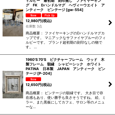
ィルビー 最初期 刻印無し ファイヤーキン
グ FK Dハンドルマグ ヘヴィーウエイト ア
ンティーク ビンテージ
[
gw-554
]
12,980
円
(税込)
在庫数 3点
商品概要： ファイヤーキングのDハンドルマグカ
ップです。 マニアックなサファイヤブルーのフィ
ルビーです。 ブランド超初期の刻印なしの物で
す。 …
1960'S 70'S ピクチャー フレーム ウッド 木
製フレーム 額縁 シャビーシック ホワイト
PATINA 日本製 JAPAN アンティーク ビン
テージ
[
P-204
]
12,650
円
(税込)
商品概要： ビンテージの額縁です。 大き目で存
在感もあり、使い勝手も良さそうですね。 絵、ミ
ラー、また黒板にしてカフェ、サロン等のメニュ
ーな…