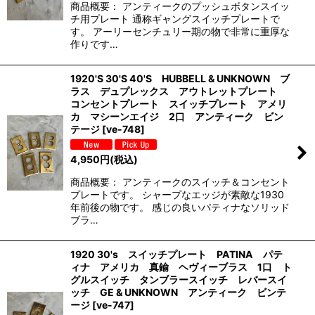
商品概要： アンティークのプッシュボタンスイッ
チ用プレート 通称ギャングスイッチプレートで
す。 アーリーセンチュリー期の物で非常に重厚な
作りです…
1920'S 30'S 40'S HUBBELL & UNKNOWN ブ
ラス デュプレックス アウトレットプレート
コンセントプレート スイッチプレート アメリ
カ マシーンエイジ 2口 アンティーク ビン
テージ
[
ve-748
]
4,950
円
(税込)
商品概要： アンティークのスイッチ＆コンセント
プレートです。 シャープなエッジが素敵な1930
年前後の物です。 感じの良いパティナなソリッド
ブラ…
1920 30's スイッチプレート PATINA パテ
ィナ アメリカ 真鍮 ヘヴィーブラス 1口 ト
グルスイッチ タンブラースイッチ レバースイ
ッチ GE & UNKNOWN アンティーク ビンテ
ージ
[
ve-747
]