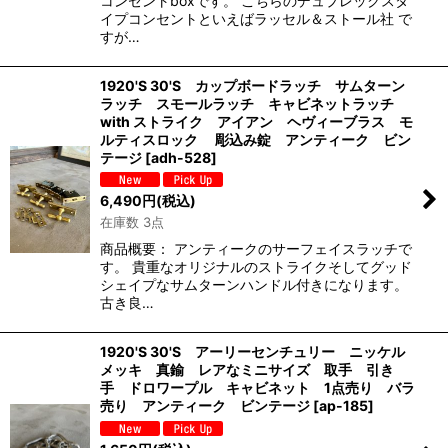
コンセントboxです。 こちらのデュプレックスタ
イプコンセントといえばラッセル＆ストール社 で
すが…
1920'S 30'S カップボードラッチ サムターン
ラッチ スモールラッチ キャビネットラッチ
with ストライク アイアン ヘヴィーブラス モ
ルティスロック 彫込み錠 アンティーク ビン
テージ
[
adh-528
]
6,490
円
(税込)
在庫数 3点
商品概要： アンティークのサーフェイスラッチで
す。 貴重なオリジナルのストライクそしてグッド
シェイプなサムターンハンドル付きになります。
古き良…
1920'S 30'S アーリーセンチュリー ニッケル
メッキ 真鍮 レアなミニサイズ 取手 引き
手 ドロワープル キャビネット 1点売り バラ
売り アンティーク ビンテージ
[
ap-185
]