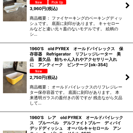
3,960
円
(税込)
商品概要： ファイヤーキングのベーキングディッ
シュです。 底面に刻印があります。 キャセロー
ルなどと違い元々蓋のないモデルです。 絵柄の
シ…
1960'S old PYREX オールドパイレックス 保
存容器 Refrigerator リフレッジレーター 美
品 蓋欠品 飴ちゃん入れやアクセサリー入れ
に アンティーク ビンテージ
[
ok-354
]
2,750
円
(税込)
商品概要： オールドパイレックスのリフレジレー
ター保存容器です。 底面に刻印があります。 本
来透明ガラスの蓋付きの筈ですが 残念ながら欠品
して…
1960'S レア old PYREX オールドパイレック
ス ブルーベル デルファイトブルー ディバイ
デッドディッシュ オーバルキャセロール アン