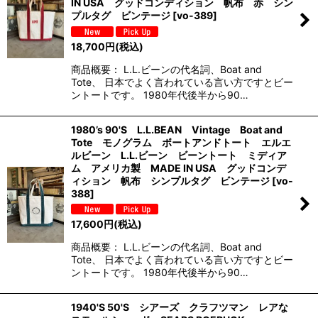
IN USA グッドコンディション 帆布 赤 シン
プルタグ ビンテージ
[
vo-389
]
18,700
円
(税込)
商品概要： L.L.ビーンの代名詞、Boat and
Tote、 日本でよく言われている言い方ですとビー
ントートです。 1980年代後半から90…
1980’s 90'S L.L.BEAN Vintage Boat and
Tote モノグラム ボートアンドトート エルエ
ルビーン L.L.ビーン ビーントート ミディア
ム アメリカ製 MADE IN USA グッドコンデ
ィション 帆布 シンプルタグ ビンテージ
[
vo-
388
]
17,600
円
(税込)
商品概要： L.L.ビーンの代名詞、Boat and
Tote、 日本でよく言われている言い方ですとビー
ントートです。 1980年代後半から90…
1940'S 50'S シアーズ クラフツマン レアな