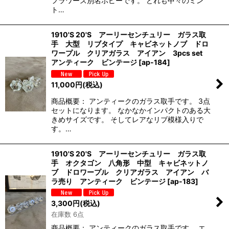
フラワーズ別名ポピーです。 どれも中々のミン
ト…
1910'S 20'S アーリーセンチュリー ガラス取
手 大型 リブタイプ キャビネットノブ ドロ
ワープル クリアガラス アイアン 3pcs set
アンティーク ビンテージ
[
ap-184
]
11,000
円
(税込)
商品概要： アンティークのガラス取手です。 3点
セットになります。 なかなかインパクトのある大
きめサイズです。 そしてレアなリブ模様入りで
す。…
1910'S 20'S アーリーセンチュリー ガラス取
手 オクタゴン 八角形 中型 キャビネットノ
ブ ドロワープル クリアガラス アイアン バ
ラ売り アンティーク ビンテージ
[
ap-183
]
3,300
円
(税込)
在庫数 6点
商品概要： アンティークのガラス取手です。 エ