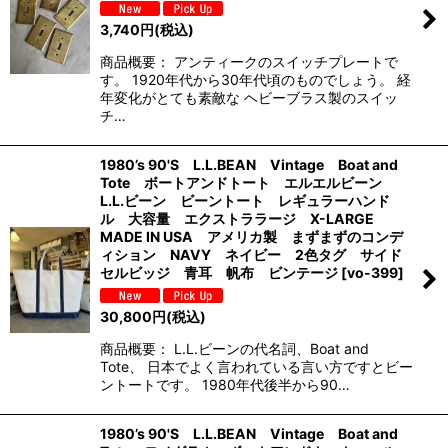
3,740
円
(税込)
商品概要： アンティークのスイッチプレートで
す。 1920年代から30年代頃のものでしょう。 経
年変化がとても素敵な ヘビーブラス製のスイッ
チ…
1980’s 90'S L.L.BEAN Vintage Boat and
Tote ボートアンドトート エルエルビーン
L.L.ビーン ビーントート レギュラーハンド
ル 大容量 エクストララージ X-LARGE
MADE IN USA アメリカ製 まずまずのコンデ
ィション NAVY ネイビー 2色タグ サイド
セルビッジ 青耳 帆布 ビンテージ
[
vo-399
]
30,800
円
(税込)
商品概要： L.L.ビーンの代名詞、Boat and
Tote、 日本でよく言われている言い方ですとビー
ントートです。 1980年代後半から90…
1980’s 90'S L.L.BEAN Vintage Boat and