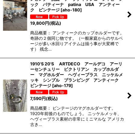
ック パティーナ patina USA アンティー
ク ビンテージ
[
aho-180
]
19,800
円
(税込)
商品概要： アンティークのカップホルダーです。
奇跡の２個同じ物です。（一般家庭からのサルベ
ージが多い水回りアイテムは揃う事が大変稀で
す） 残念…
1910'S 20'S ARTDECO アールデコ アーリ
ーセンチュリー ビクトリアン カップホルダ
ー マグホルダー ヘヴィーブラス ニッケルメ
ッキ シンプル プランビング アンティーク
ビンテージ
[
aho-179
]
7,590
円
(税込)
商品概要： ビンテージのマグホルダーです。
1920年前後のものでしょう。 ニッケルメッキ、
ヘヴィーブラス素材の非常にミニマルな アメリカ
古き…