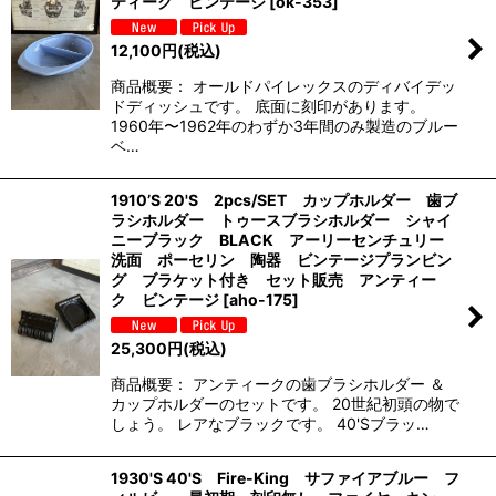
ティーク ビンテージ
[
ok-353
]
12,100
円
(税込)
商品概要： オールドパイレックスのディバイデッ
ドディッシュです。 底面に刻印があります。
1960年〜1962年のわずか3年間のみ製造のブルー
ベ…
1910’S 20'S 2pcs/SET カップホルダー 歯ブ
ラシホルダー トゥースブラシホルダー シャイ
ニーブラック BLACK アーリーセンチュリー
洗面 ポーセリン 陶器 ビンテージプランビン
グ ブラケット付き セット販売 アンティー
ク ビンテージ
[
aho-175
]
25,300
円
(税込)
商品概要： アンティークの歯ブラシホルダー ＆
カップホルダーのセットです。 20世紀初頭の物で
しょう。 レアなブラックです。 40'Sブラッ…
1930'S 40'S Fire-King サファイアブルー フ