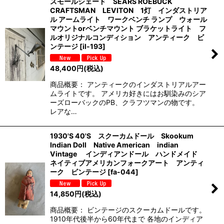
スモールシェード SEARS ROEBUCK
CRAFTSMAN LEVITON 1灯 インダストリア
ル アームライト ワークベンチ ランプ ウォール
マウントorベンチマウント ブラケットライト フ
ルオリジナルコンディション アンティーク ビ
ンテージ
[
il-193
]
48,400
円
(税込)
商品概要： アンティークのインダストリアルアー
ムライトです。 アメリカ好きにはお馴染みのシア
ーズローバックのPB、クラフツマンの物です。
レアな…
1930'S 40'S スクーカムドール Skookum
Indian Doll Native American indian
Vintage インディアンドール ハンドメイド
ネイティブアメリカンフォークアート アンティ
ーク ビンテージ
[
fa-044
]
14,850
円
(税込)
商品概要： ビンテージのスクーカムドールです。
1910年代後半から60年代まで 各地のインディア