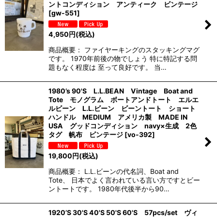
ントコンディション アンティーク ビンテージ
[
gw-551
]
4,950
円
(税込)
商品概要： ファイヤーキングのスタッキングマグ
です。 1970年前後の物でしょう 特に特記する問
題もなく程度は 至って良好です。 当…
1980’s 90'S L.L.BEAN Vintage Boat and
Tote モノグラム ボートアンドトート エルエ
ルビーン L.L.ビーン ビーントート ショート
ハンドル MEDIUM アメリカ製 MADE IN
USA グッドコンディション navy×生成 2色
タグ 帆布 ビンテージ
[
vo-392
]
19,800
円
(税込)
商品概要： L.L.ビーンの代名詞、Boat and
Tote、 日本でよく言われている言い方ですとビー
ントートです。 1980年代後半から90…
1920’S 30'S 40'S 50'S 60'S 57pcs/set ヴィ