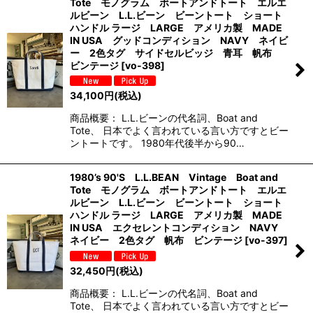
Tote モノグラム ボートアンドトート エルエ
ルビーン L.L.ビーン ビーントート ショート
ハンドル ラージ LARGE アメリカ製 MADE
IN USA グッドコンディション NAVY ネイビ
ー 2色タグ サイドセルビッジ 青耳 帆布
ビンテージ
[
vo-398
]
34,100
円
(税込)
商品概要： L.L.ビーンの代名詞、Boat and
Tote、 日本でよく言われている言い方ですとビー
ントートです。 1980年代後半から90…
1980’s 90'S L.L.BEAN Vintage Boat and
Tote モノグラム ボートアンドトート エルエ
ルビーン L.L.ビーン ビーントート ショート
ハンドル ラージ LARGE アメリカ製 MADE
IN USA エクセレントコンディション NAVY
ネイビー 2色タグ 帆布 ビンテージ
[
vo-397
]
32,450
円
(税込)
商品概要： L.L.ビーンの代名詞、Boat and
Tote、 日本でよく言われている言い方ですとビー