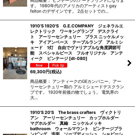
商品概要： ビンテージのアートプリントになりま
す。 1980年代のアメリカのアーティストgay
felton のデザインです。 2点セットでの…
1910’S 1920'S G.E.COMPANY ジェネラルエ
レクトリック ワーキングランプ デスクライ
ト アーリーセンチュリー ブラス ニッケルメッ
キ アイアンベース テーブルランプ アルミシ
ェード 1灯 自由でヴァリアブルな角度調節可
能 スペシャルピース フルオリジナル アンテ
ィーク ビンテージ
[
dl-080
]
69,300
円
(税込)
商品概要： アンティークのGEカンパニー、アー
リーセンチュリー期の アルミシェードデスクラン
プです。 1920年前後の物でしょう。 電気界の
大…
1910'S 20'S The brass crafters ヴィクトリ
アン アーリーセンチュリー カップホルダー
マグホルダー 真鍮 ニッケルメッキ
bathroom ウォールマウント ビンテージプラ
ンビング 洗面 ソープディッシュ シャビーシ