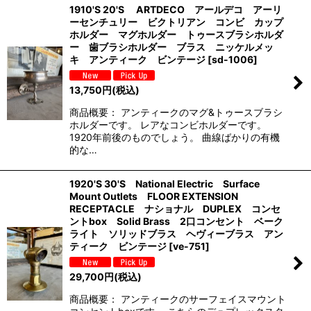
1910'S 20'S ARTDECO アールデコ アーリ
ーセンチュリー ビクトリアン コンビ カップ
ホルダー マグホルダー トゥースブラシホルダ
ー 歯ブラシホルダー ブラス ニッケルメッ
キ アンティーク ビンテージ
[
sd-1006
]
13,750
円
(税込)
商品概要： アンティークのマグ&トゥースブラシ
ホルダーです。 レアなコンビホルダーです。
1920年前後のものでしょう。 曲線ばかりの有機
的な…
1920'S 30'S National Electric Surface
Mount Outlets FLOOR EXTENSION
RECEPTACLE ナショナル DUPLEX コンセ
ントbox Solid Brass 2口コンセント ベーク
ライト ソリッドブラス ヘヴィーブラス アン
ティーク ビンテージ
[
ve-751
]
29,700
円
(税込)
商品概要： アンティークのサーフェイスマウント