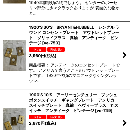
1940年前後頃の物でしょう。 センターのポーセ
リン部分に少々クラックありますが 表面的な物か
と…
1920'S 30'S BRYANT&HUBBELL シングル ラ
ウンド コンセントプレート アウトレットプレー
ト ソリッドブラス 真鍮 アンティーク ビン
テージ
[
ve-750
]
3,960
円
(税込)
商品概要： アンティークのコンセントプレートで
す。 アメリカで言うところのアウトレットプレー
トです。 1920年代頃のマニアックなシングルラ
ウン…
1900'S 10'S アーリーセンチュリー プッシュ
ボタンスイッチ ギャングプレート アメリカ
スイッチプレート 真鍮 ヘヴィーブラス 丸ス
イッチ アンティーク ビンテージ
[
ve-749
]
2,970
円
(税込)