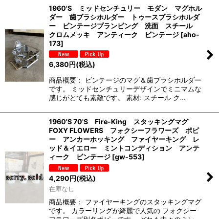
1960'S ミッドセンチュリー モダン マグホル
ダー 歯ブラシホルダー トゥースブラシホルダ
ー ビンテージプランビング 洗面 スチール
クロムメッキ アンティーク ビンテージ
[
aho-
173
]
6,380
円
(税込)
商品概要： ビンテージのマグ＆歯ブラシホルダー
です。 ミッドセンチュリーデザインでミニマムな
感じがとても素敵です。 素材: スチール ク…
1960'S 70'S Fire-King スタッキングマグ
FOXY FLOWERS フォクシーフラワーズ ポピ
ー アンカーホッキング ファイヤーキング レ
ッド＆イエロー ミントコンディション アンテ
ィーク ビンテージ
[
gw-553
]
4,290
円
(税込)
在庫なし
商品概要： ファイヤーキングのスタッキングマグ
です。 カラーリングが綺麗で人気の フォクシー