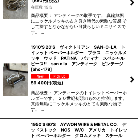
1,650
円
(税込)
在庫数 19点
商品概要： アンティークの取手です。 真鍮無垢
にニッケルメッキの古き良き時代の素敵な質感 そ
して探すとなかなかない可愛らしいミニサイズで
す。 …
1910'S 20'S ヴィクトリアン SAN-O-LA ト
イレット ペーパーホルダー ブラス ニッケルメ
ッキ ウッド PATINA パティナ スペシャル
ピース!! san o la アンティーク ビンテージ
[
aho-178
]
59,400
円
(税込)
商品概要： アンティークのトイレットペーパーホ
ルダーです。 ２０世紀初頭のものと推測します。
真鍮無垢にニッケルメッキのとても素敵な物で
す。 …
1950'S 60'S AYWON WIRE & METAL CO. デ
ッドストック NOS W/C アメリカ トイレッ
ト ペーパーホルダー クロムメッキ スチール