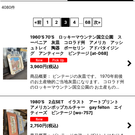
4080
件
表示数
:
«
前
1
2
3
4
...
68
次
»
並び順
:
1960'S 70'S ロッキーマウンテン国立公園 ス
ーベニア 灰皿 コロラド州 アメリカ アッシ
絞り込む
ュトレイ 陶器 ポーセリン アドバタイジン
グ アンティーク ビンテージ
[
at-068
]
3,960
円
(税込)
商品概要： ビンテージの灰皿です。 1970年前後
のお土産物的ご当地灰皿になります。 コロラド州
のロッキーマウンテン国立公園の お土産もの…
1980'S 2点SET イラスト アートプリント
アメリカンポップカルチャー gay felton エイ
ティーズ ビンテージ
[
wo-757
]
2,750
円
(税込)