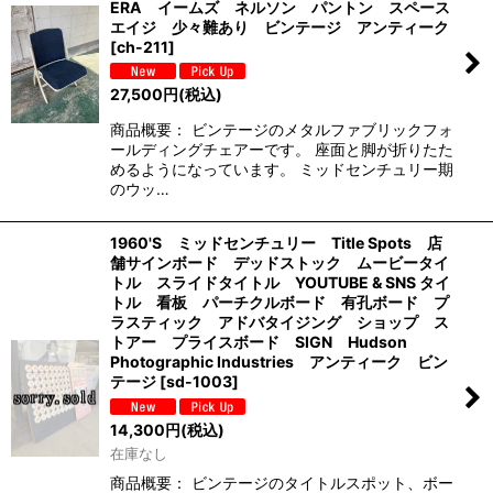
ERA イームズ ネルソン パントン スペース
エイジ 少々難あり ビンテージ アンティーク
[
ch-211
]
27,500
円
(税込)
商品概要： ビンテージのメタルファブリックフォ
ールディングチェアーです。 座面と脚が折りたた
めるようになっています。 ミッドセンチュリー期
のウッ…
1960'S ミッドセンチュリー Title Spots 店
舗サインボード デッドストック ムービータイ
トル スライドタイトル YOUTUBE & SNS タイ
トル 看板 パーチクルボード 有孔ボード プ
ラスティック アドバタイジング ショップ ス
トアー プライスボード SIGN Hudson
Photographic Industries アンティーク ビン
テージ
[
sd-1003
]
14,300
円
(税込)
在庫なし
商品概要： ビンテージのタイトルスポット、ボー