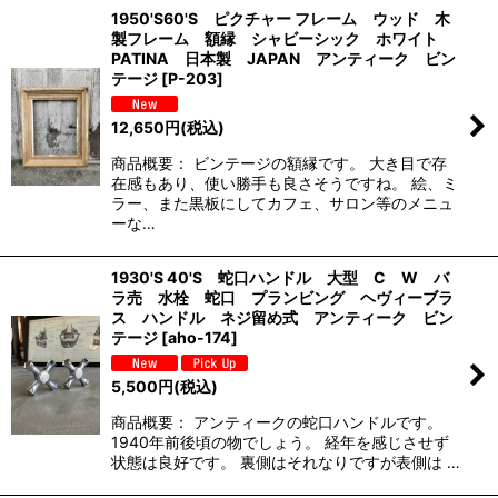
1950'S60'S ピクチャー フレーム ウッド 木
製フレーム 額縁 シャビーシック ホワイト
PATINA 日本製 JAPAN アンティーク ビン
テージ
[
P-203
]
12,650
円
(税込)
商品概要： ビンテージの額縁です。 大き目で存
在感もあり、使い勝手も良さそうですね。 絵、ミ
ラー、また黒板にしてカフェ、サロン等のメニュ
ーな…
1930'S 40'S 蛇口ハンドル 大型 C W バ
ラ売 水栓 蛇口 プランビング ヘヴィーブラ
ス ハンドル ネジ留め式 アンティーク ビン
テージ
[
aho-174
]
5,500
円
(税込)
商品概要： アンティークの蛇口ハンドルです。
1940年前後頃の物でしょう。 経年を感じさせず
状態は良好です。 裏側はそれなりですが表側は …