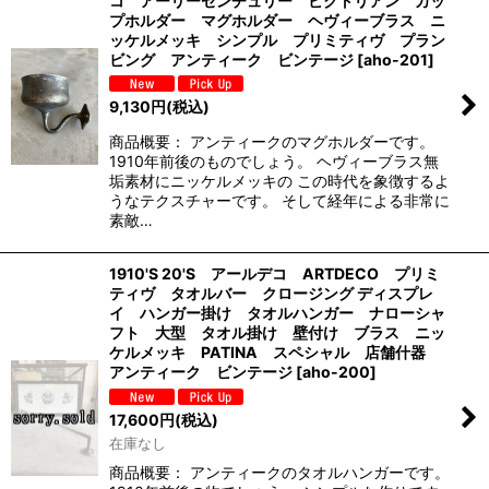
コ アーリーセンチュリー ビクトリアン カッ
プホルダー マグホルダー ヘヴィーブラス ニ
ッケルメッキ シンプル プリミティヴ プラン
ビング アンティーク ビンテージ
[
aho-201
]
9,130
円
(税込)
商品概要： アンティークのマグホルダーです。
1910年前後のものでしょう。 ヘヴィーブラス無
垢素材にニッケルメッキの この時代を象徴するよ
うなテクスチャーです。 そして経年による非常に
素敵…
1910'S 20'S アールデコ ARTDECO プリミ
ティヴ タオルバー クロージング ディスプレ
イ ハンガー掛け タオルハンガー ナローシャ
フト 大型 タオル掛け 壁付け ブラス ニッ
ケルメッキ PATINA スペシャル 店舗什器
アンティーク ビンテージ
[
aho-200
]
17,600
円
(税込)
在庫なし
商品概要： アンティークのタオルハンガーです。