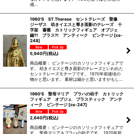
感…
1960'S ST.Therese セントテレーズ 聖像
ジーザス 幼きイエスと尊き面影のテレーズ 十
字架 薔薇 カトリックフィギュア オブジェ
錫?! ブラス?! アンティーク ビンテージ
[
cs-
248
]
5,940
円
(税込)
商品概要： ビンテージのカソリックフィギュアで
す。 幼きイエスと尊き面影のテレーズといわれた
セントテレーズモチーフです。 1970年前後頃の
物かと思います。 素材は錫かと思いますがもし…
1960'S 聖母マリア プラハの幼子 カトリック
フィギュア オブジェ プラスティック アンテ
ィーク ビンテージ
[
cs-247
]
2,640
円
(税込)
商品概要： ビンテージのカソリックフィギュアで
す。 聖母マリア＆プラハの幼子です。 1970年前