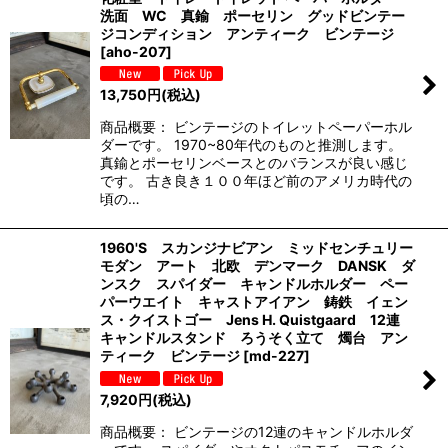
洗面 WC 真鍮 ポーセリン グッドビンテー
ジコンディション アンティーク ビンテージ
[
aho-207
]
13,750
円
(税込)
商品概要： ビンテージのトイレットペーパーホル
ダーです。 1970~80年代のものと推測します。
真鍮とポーセリンベースとのバランスが良い感じ
です。 古き良き１００年ほど前のアメリカ時代の
頃の…
1960'S スカンジナビアン ミッドセンチュリー
モダン アート 北欧 デンマーク DANSK ダ
ンスク スパイダー キャンドルホルダー ペー
パーウエイト キャストアイアン 鋳鉄 イェン
ス・クイストゴー Jens H. Quistgaard 12連
キャンドルスタンド ろうそく立て 燭台 アン
ティーク ビンテージ
[
md-227
]
7,920
円
(税込)
商品概要： ビンテージの12連のキャンドルホルダ