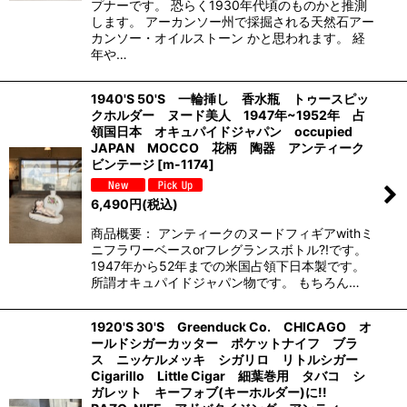
プナーです。 恐らく1930年代頃のものかと推測
します。 アーカンソー州で採掘される天然石アー
カンソー・オイルストーン かと思われます。 経
年や…
1940'S 50'S 一輪挿し 香水瓶 トゥースピッ
クホルダー ヌード美人 1947年~1952年 占
領国日本 オキュパイドジャパン occupied
JAPAN MOCCO 花柄 陶器 アンティーク
ビンテージ
[
m-1174
]
6,490
円
(税込)
商品概要： アンティークのヌードフィギアwithミ
ニフラワーベースorフレグランスボトル?!です。
1947年から52年までの米国占領下日本製です。
所謂オキュパイドジャパン物です。 もちろん…
1920'S 30'S Greenduck Co. CHICAGO オ
ールドシガーカッター ポケットナイフ ブラ
ス ニッケルメッキ シガリロ リトルシガー
Cigarillo Little Cigar 細葉巻用 タバコ シ
ガレット キーフォブ(キーホルダー)に!!