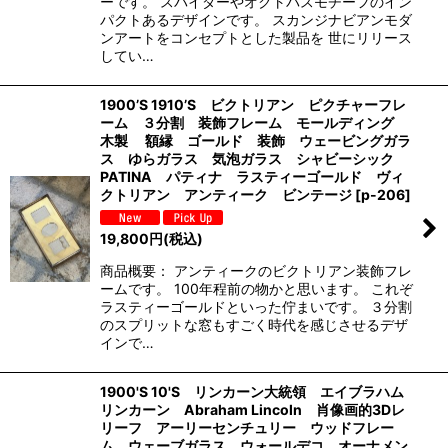
ーです。 スパイダーやオクトパスモチーフのイン
パクトあるデザインです。 スカンジナビアンモダ
ンアートをコンセプトとした製品を 世にリリース
してい…
1900’S 1910’S ビクトリアン ピクチャーフレ
ーム ３分割 装飾フレーム モールディング
木製 額縁 ゴールド 装飾 ウェービングガラ
ス ゆらガラス 気泡ガラス シャビーシック
PATINA パティナ ラスティーゴールド ヴィ
クトリアン アンティーク ビンテージ
[
p-206
]
19,800
円
(税込)
商品概要： アンティークのビクトリアン装飾フレ
ームです。 100年程前の物かと思います。 これぞ
ラスティーゴールドといった佇まいです。 ３分割
のスプリットな窓もすごく時代を感じさせるデザ
インで…
1900'S 10'S リンカーン大統領 エイブラハム
リンカーン Abraham Lincoln 肖像画的3Dレ
リーフ アーリーセンチュリー ウッドフレー
ム ウェーブガラス ウォールデコ オーナメン