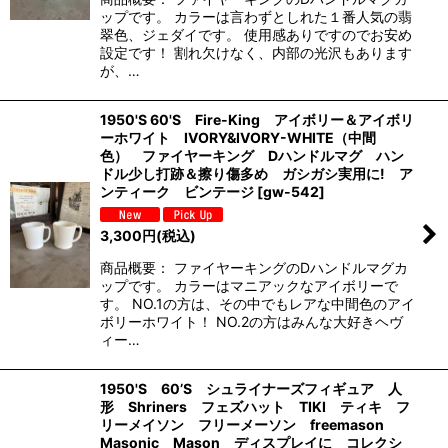
ップです。 カラーは言わずとしれた１番人気の翡
翠色、ジェダイです。 使用感ありですのでお安め
設定です！ 割れ欠けなく、内部の光沢もあります
が、…
1950'S 60'S Fire-King アイボリー＆アイボリ
ーホワイト IVORY&IVORY-WHITE（中間
色） ファイヤーキング Dハンドルマグ ハン
ドル少し打跡＆擦り傷多め ガシガシ実用に! ア
ンティーク ビンテージ
[
gw-542
]
3,300
円
(税込)
商品概要： ファイヤーキングのDハンドルマグカ
ップです。 カラーはマニアックなアイボリーで
す。 NO.1の方は、その中でもレアな中間色のアイ
ボリーホワイト！ NO.2の方はみんな大好きヘヴ
ィー…
1950'S 60’S シュライナーズフィギュア 人
形 Shriners フェズハット TIKI ティキ フ
リーメイソン フリーメーソン freemason
Masonic Mason ディスプレイに コレクシ