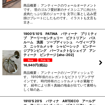
商品概要： アンティークのウォールオーナメント
です。 世のゴルフ愛好家のナイスシニアに向けた
皮肉たっぷり笑のジョークを 文字に落とし込み壁
掛けプレートにしたものです。 イラストも文言も
古き…
1900'S 10'S PATINA パティーナ プリミティ
ブ アーリーセンチュリー ビクトリアン バス
ルーム 洗面 ソープディッシュ ヘヴィーブラ
ス ニッケルメッキ シャビーシック ビンテー
ジプランビング パーフェクトなシェイプ アン
ティーク ビンテージ
[
aho-202
]
16,940
円
(税込)
商品概要： アンティークのソープディッシュで
す。 1910年頃のエレガントなビクトリアンデザ
インです。 時代特有のニッケルメッキが素敵で
す。 経年により所々真鍮の地金が出ていて素晴ら
しく味のあ…
1910'S 20'S パティナ ARTDECO アールデ