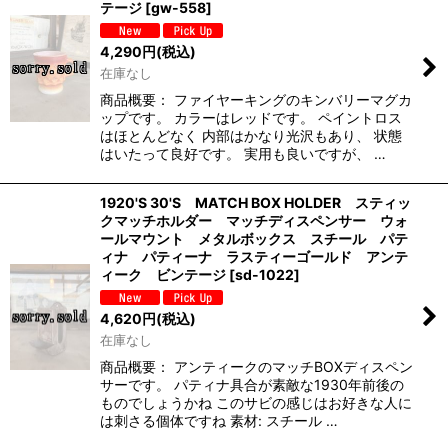
テージ
[
gw-558
]
4,290
円
(税込)
在庫なし
商品概要： ファイヤーキングのキンバリーマグカ
ップです。 カラーはレッドです。 ペイントロス
はほとんどなく 内部はかなり光沢もあり、 状態
はいたって良好です。 実用も良いですが、 …
1920'S 30'S MATCH BOX HOLDER スティッ
クマッチホルダー マッチディスペンサー ウォ
ールマウント メタルボックス スチール パテ
ィナ パティーナ ラスティーゴールド アンテ
ィーク ビンテージ
[
sd-1022
]
4,620
円
(税込)
在庫なし
商品概要： アンティークのマッチBOXディスペン
サーです。 パティナ具合が素敵な1930年前後の
ものでしょうかね このサビの感じはお好きな人に
は刺さる個体ですね 素材: スチール …