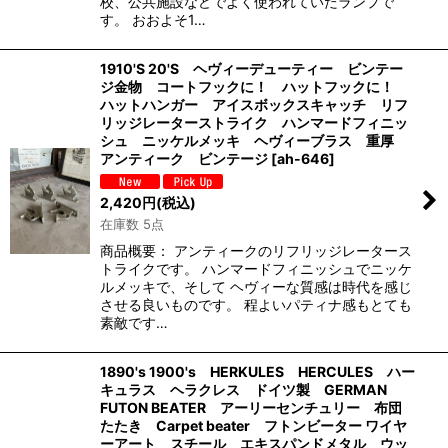
校、公共施設などでよく使われていたランプで
す。 おおよそ1…
1910'S 20'S ヘヴィーデューティー ビンテー
ジ金物 コートフックに！ ハットフックに！
ハットハンガー アイスボックスキャッチ リフ
リッジレーターストライク ハンマードフィニッ
シュ ニッケルメッキ ヘヴィーブラス 重厚
アンティーク ビンテージ
[
ah-646
]
2,420
円
(税込)
在庫数 5点
商品概要： アンティークのリフリッジレータース
トライクです。 ハンマードフィニッシュでニッケ
ルメッキで、そして ヘヴィーな質感は時代を感じ
させる良いものです。 程よいパティナ感もとても
素敵です…
1890's 1900's HERKULES HERCULES ハー
キュラス ヘラクレス ドイツ製 GERMAN
FUTON BEATER アーリーセンチュリー 布団
たたき Carpet beater フトンビーター ワイヤ
ーアート スチール エキスパンドメタル ウッ