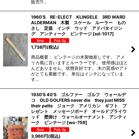
販売?!…
1960’S RE-ELECT KLINGELE 3RD WARD
ALDERMAN 木製 スケール ルーラー もの
さし 定規 インチ ウッド アドバタイジン
グ アンティーク ビンテージ
[
sd-1017
]
1,738
円
(税込)
商品概要： ビンテージの木製物差しです。 アメ
リカ風に言いますとルーラーです。 使用感はほと
んどありません。状態良好です。 木の質感やアド
がとても素敵です。 単位はインチになっていま
す…
1930'S 40'S ゴルファー ゴルフ ウォールデ
コ OLD GOLFERS never die they just MISS
their patts ジョーク アメリカン ギフト プ
レゼント メッセージボード オールドプライウ
ッド 壁掛け ウォールオーナメント アンティ
ーク ビンテージ
[
wo-759
]
3,960
円
(税込)