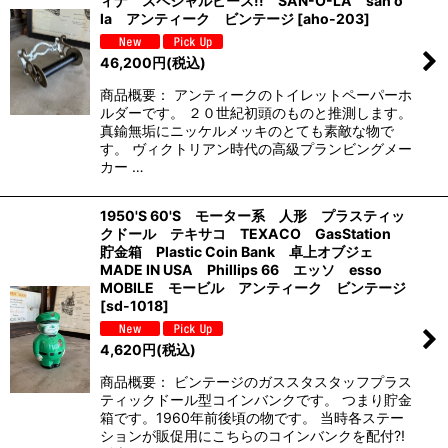
ィナ スペシャルピース!! SAN-O-LA san o
la アンティーク ビンテージ
[
aho-203
]
46,200
円
(税込)
商品概要： アンティークのトイレットペーパーホ
ルダーです。 ２０世紀初頭のものと推測します。
真鍮無垢にニッケルメッキのとても素敵な物で
す。 ヴィクトリアン時代の高級プランビングメー
カー …
1950'S 60'S モーター系 人形 プラスティッ
クドール テキサコ TEXACO GasStation
貯金箱 Plastic Coin Bank 卓上オブジェ
MADE IN USA Phillips 66 エッソ esso
MOBILE モービル アンティーク ビンテージ
[
sd-1018
]
4,620
円
(税込)
商品概要： ビンテージのガススタスタッフプラス
ティックドール型コインバンクです。 つまり貯金
箱です。1960年前後頃の物です。 当時各ステー
ションが販促用にこちらのコインバンクを配付?!