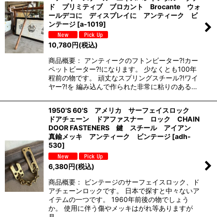
ド プリミティブ ブロカント Brocante ウォ
ールデコに ディスプレイに アンティーク ビ
ンテージ
[
a-1019
]
10,780
円
(税込)
商品概要： アンティークのフトンビーター?!カー
ペットビーター?!になります。 少なくとも100年
程前の物です。 頑丈なスプリングスチール?!ワイ
ヤー?!を 編み込んで作られた非常に粘りのある…
1950'S 60'S アメリカ サーフェイスロック
ドアチェーン ドアファスナー ロック CHAIN
DOOR FASTENERS 鍵 スチール アイアン
真鍮メッキ アンティーク ビンテージ
[
adh-
530
]
6,380
円
(税込)
商品概要： ビンテージのサーフェイスロック、ド
アチェーンロックです。 日本で探すと中々ないア
イテムの一つです。 1960年前後の物でしょう
か。 使用に伴う傷やメッキはがれ等ありますが
見…