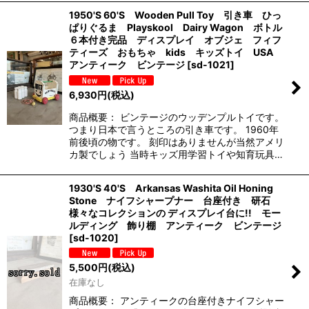
1950'S 60'S Wooden Pull Toy 引き車 ひっ
ぱりぐるま Playskool Dairy Wagon ボトル
６本付き完品 ディスプレイ オブジェ フィフ
ティーズ おもちゃ kids キッズトイ USA
アンティーク ビンテージ
[
sd-1021
]
6,930
円
(税込)
商品概要： ビンテージのウッデンプルトイです。
つまり日本で言うところの引き車です。 1960年
前後頃の物です。 刻印はありませんが当然アメリ
カ製でしょう 当時キッズ用学習トイや知育玩具…
1930'S 40'S Arkansas Washita Oil Honing
Stone ナイフシャープナー 台座付き 研石
様々なコレクションの ディスプレイ台に!! モー
ルディング 飾り棚 アンティーク ビンテージ
[
sd-1020
]
5,500
円
(税込)
在庫なし
商品概要： アンティークの台座付きナイフシャー