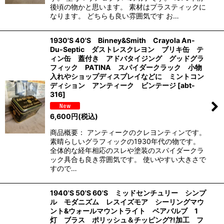
後頃の物かと思います。 素材はプラスティックに
なります。 どちらも良い雰囲気です お…
1930'S 40'S Binney&Smith Crayola An-
Du-Septic ダストレスクレヨン ブリキ缶 テ
ィン缶 蓋付き アドバタイジング グッドグラ
フィック PATINA スパイダークラック 小物
入れやショップディスプレイなどに ミントコン
ディション アンティーク ビンテージ
[
abt-
316
]
6,600
円
(税込)
商品概要： アンティークのクレヨンティンです。
素晴らしいグラフィックの1930年代の物です。
全体的な経年相応のスレや塗装のスパイダークラ
ック具合も良き雰囲気です。 使いやすい大きさで
すので…
1940'S 50'S 60'S ミッドセンチュリー シンプ
ル モダニズム レスイズモア シーリングマウ
ント&ウォールマウントライト ベアバルブ 1
灯 ブラス ポリッシュ＆チッピング?!加工 フ