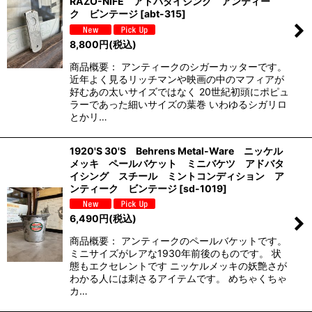
RAZO-NIFE アドバタイジング アンティー
ク ビンテージ
[
abt-315
]
8,800
円
(税込)
商品概要： アンティークのシガーカッターです。
近年よく見るリッチマンや映画の中のマフィアが
好むあの太いサイズではなく 20世紀初頭にポピュ
ラーであった細いサイズの葉巻 いわゆるシガリロ
とかリ…
1920'S 30'S Behrens Metal-Ware ニッケル
メッキ ペールバケット ミニバケツ アドバタ
イシング スチール ミントコンディション ア
ンティーク ビンテージ
[
sd-1019
]
6,490
円
(税込)
商品概要： アンティークのペールバケットです。
ミニサイズがレアな1930年前後のものです。 状
態もエクセレントです ニッケルメッキの妖艶さが
わかる人には刺さるアイテムです。 めちゃくちゃ
カ…