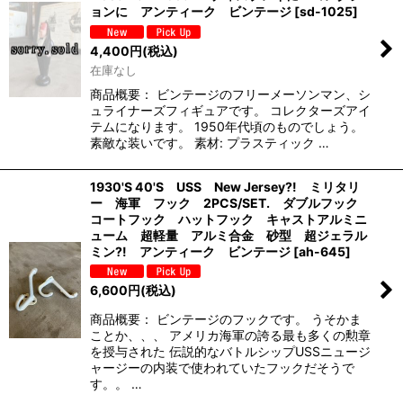
ョンに アンティーク ビンテージ
[
sd-1025
]
4,400
円
(税込)
在庫なし
商品概要： ビンテージのフリーメーソンマン、シ
ュライナーズフィギュアです。 コレクターズアイ
テムになります。 1950年代頃のものでしょう。
素敵な装いです。 素材: プラスティック …
1930'S 40'S USS New Jersey?! ミリタリ
ー 海軍 フック 2PCS/SET. ダブルフック
コートフック ハットフック キャストアルミニ
ューム 超軽量 アルミ合金 砂型 超ジェラル
ミン?! アンティーク ビンテージ
[
ah-645
]
6,600
円
(税込)
商品概要： ビンテージのフックです。 うそかま
ことか、、、 アメリカ海軍の誇る最も多くの勲章
を授与された 伝説的なバトルシップUSSニュージ
ャージーの内装で使われていたフックだそうで
す。。 …