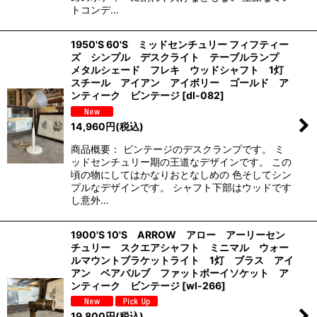
トコンデ…
1950'S 60'S ミッドセンチュリー フィフティー
ズ シンプル デスクライト テーブルランプ
メタルシェード フレキ ウッドシャフト 1灯
スチール アイアン アイボリー ゴールド ア
ンティーク ビンテージ
[
dl-082
]
14,960
円
(税込)
商品概要： ビンテージのデスクランプです。 ミ
ッドセンチュリー期の王道なデザインです。 この
頃の物にしてはかなりおとなしめの 色そしてシン
プルなデザインです。 シャフト下部はウッドです
し意外…
1900'S 10'S ARROW アロー アーリーセン
チュリー スクエアシャフト ミニマル ウォー
ルマウントブラケットライト 1灯 ブラス アイ
アン ベアバルブ ファットボーイソケット ア
ンティーク ビンテージ
[
wl-266
]
19,800
円
(税込)