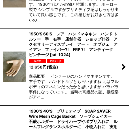
す。 1930年代とかの物と推測します。 ホーロー
製で シンプルですがプリミティブ感はしっかり出
ていて良い感じです。 この感じがお好きな方は多
いの…
1950'S 60'S レア ハンドマネキン ハンド ト
ルソー 手 右手 店舗什器 ショップ什器 ア
クセサリーディスプレイ アート オブジェ ア
イアン ファイバー?! FRP ?! アンティーク
ビンテージ
[
sd-1024
]
12,650
円
(税込)
商品概要： ビンテージのハンドマネキンです。
右手です、ハンドトルソとも言いますね 元はフル
ボディのマネキンだったかと思いますが バラバラ
事件になっています。 当時の高級品の証、接続部
がアイ…
1930'S 40'S プリミティブ SOAP SAVER
Wire Mesh Cage Basket ソープシェイカー
石鹸ホルダー ドライハーブやポプリ入れに ル
ームフレグランスホルダーに 小物入れに 実用