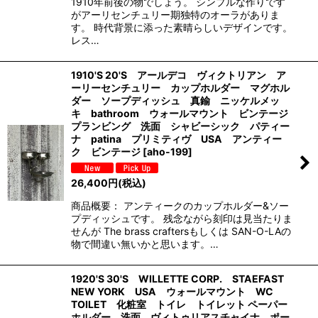
1910年前後の物でしょう。 シンプルな作りです
がアーリセンチュリー期独特のオーラがありま
す。 時代背景に添った素晴らしいデザインです。
レス…
1910'S 20'S アールデコ ヴィクトリアン ア
ーリーセンチュリー カップホルダー マグホル
ダー ソープディッシュ 真鍮 ニッケルメッ
キ bathroom ウォールマウント ビンテージ
プランビング 洗面 シャビーシック パティー
ナ patina プリミティヴ USA アンティー
ク ビンテージ
[
aho-199
]
26,400
円
(税込)
商品概要： アンティークのカップホルダー&ソー
プディッシュです。 残念ながら刻印は見当たりま
せんが The brass craftersもしくは SAN-O-LAの
物で間違い無いかと思います。…
1920'S 30'S WILLETTE CORP. STAEFAST
NEW YORK USA ウォールマウント WC
TOILET 化粧室 トイレ トイレット ペーパー
ホルダー 洗面 ヴィトゥリアスチャイナ ポー