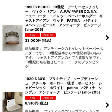
1890’S 1900'S 19世紀 アーリーセンチュリ
ー ヴィクトリアン A.P.W PAPER CO. N.Y.
ニューヨーク トイレット ペーパーホルダー キ
ャストアイアン ウッド PATINA パティナ
スペシャルピース!! アンティーク ビンテージ
[
aho-206
]
33,000
円
(税込)
商品概要： アンティークのトイレットペーパーホ
ルダーです。 19世紀後半から20世紀初頭のもの
です。 キャストアイアンのとても素敵な物です。
19世紀に名を馳せたニューヨークのプランビン
グ…
1920'S 30'S プリミティブ ソープディッシ
ュ スチール ホーロー 琺瑯 ポーセリン シ
ャビーシック ホワイト patina パティナ シ
ンプル アンティーク ビンテージ
[
aho-205
]
8,910
円
(税込)
商品概要： アンティークのソープディッシュで