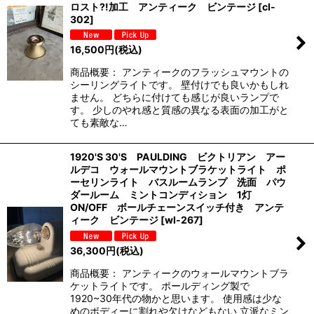
ロスト?!加工 アンティーク ビンテージ
[
cl-
302
]
16,500
円
(税込)
商品概要： アンティークのフラッシュマウントの
シーリングライトです。 壁付けでも良いかもしれ
ません。 どちらに付けても感じが良いランプで
す。 少しのやれ感と質感の異なる表面の加工がと
ても素敵な…
1920'S 30'S PAULDING ビクトリアン アー
ルデコ ウォールマウントブラケットライト ポ
ーセリンライト バスルームランプ 洗面 パウ
ダールーム ミントコンディション 1灯
ON/OFF ボールチェーンスイッチ付き アンテ
ィーク ビンテージ
[
wl-267
]
36,300
円
(税込)
商品概要： アンティークのウォールマウントブラ
ケットライトです。 ポールディング製で
1920~30年代の物かと思います。 使用感は少な
めのボディーに割れや欠けなどもない 立派なミン