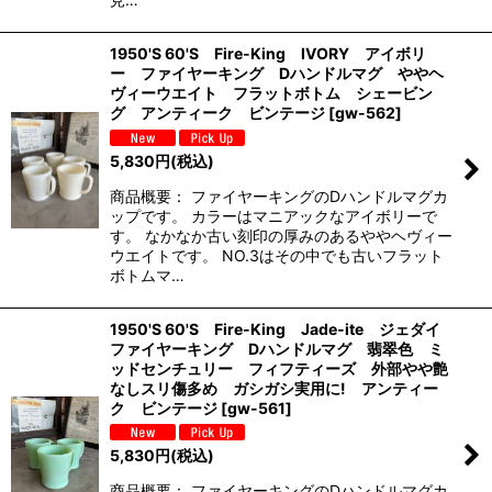
1950'S 60'S Fire-King IVORY アイボリ
ー ファイヤーキング Dハンドルマグ ややヘ
ヴィーウエイト フラットボトム シェービン
グ アンティーク ビンテージ
[
gw-562
]
5,830
円
(税込)
商品概要： ファイヤーキングのDハンドルマグカ
ップです。 カラーはマニアックなアイボリーで
す。 なかなか古い刻印の厚みのあるややヘヴィー
ウエイトです。 NO.3はその中でも古いフラット
ボトムマ…
1950'S 60'S Fire-King Jade-ite ジェダイ
ファイヤーキング Dハンドルマグ 翡翠色 ミ
ッドセンチュリー フィフティーズ 外部やや艶
なしスリ傷多め ガシガシ実用に! アンティー
ク ビンテージ
[
gw-561
]
5,830
円
(税込)
商品概要： ファイヤーキングのDハンドルマグカ