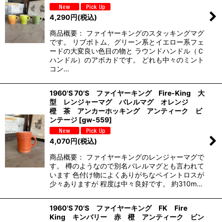
4,290
円
(税込)
商品概要： ファイヤーキングのスタッキングマグ
です。 リブボトム、グリーン系とイエロー系フェ
ードの大変良い色目の物と ラウンドハンドル（Ｃ
ハンドル）のアボカドです。 どれも中々のミント
コン…
1960'S 70'S ファイヤーキング Fire-King 大
型 レンジャーマグ バレルマグ オレンジ
橙 茶 アンカーホッキング アンティーク ビ
ンテージ
[
gw-559
]
4,070
円
(税込)
商品概要： ファイヤーキングのレンジャーマグで
す。 樽のようなので別名バレルマグとも言われて
います 色付け物によくありがちなペイントロスが
少々ありますが 程度は中々良好です。 約310m…
1960'S 70'S ファイヤーキング FK Fire
King キンバリー 赤 橙 アンティーク ビン