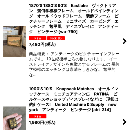
1870'S 1880'S 90'S Eastlake ヴィクトリア
ン 幾何学模様フレーム オールドペインティン
グ オールドウッドフレーム 装飾フレーム ピ
クチャーフレーム ミニサイズ カービング エ
ッチング 鼈甲風 ディスプレイに アンティー
ク ビンテージ
[
wo-760
]
7,480
円
(税込)
商品概要： アンティークのピクチャーインフレー
ムです。 19世紀後半ごろの物になります。 イー
ストレイクデザインを象徴とするフレームの 幾何
学模様のエッチングは素晴らしきかな。 鼈甲的
な…
1900'S 10'S Knapsack Matches オールドマ
ッチケース ミニチュアティン缶 PATINA ピ
ルケースやショップディスプレイなどに 現状は
釣針ケース! United Machine & Supply new
york アンティーク ビンテージ
[
abt-314
]
1,980
円
(税込)