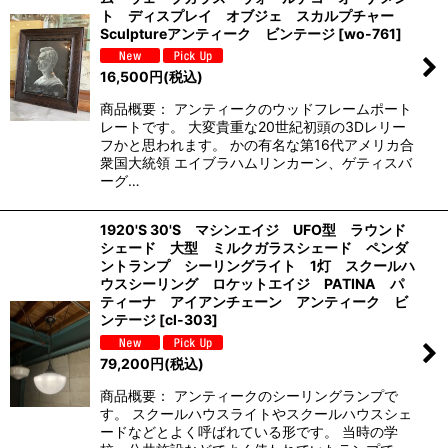
ト ディスプレイ オブジェ スカルプチャー
Sculptureアンティーク ビンテージ
[
wo-761
]
16,500
円
(税込)
商品概要： アンティークのウッドフレームポート
レートです。 大変貴重な20世紀初頭の3Dレリー
フかと思われます。 かの有名な第16代アメリカ合
衆国大統領 エイブラハムリンカーン、ゲティスバ
ーグ…
1920'S 30'S マシンエイジ UFO型 ラウンド
シェード 大型 ミルクガラスシェード ペンダ
ントランプ シーリングライト 1灯 スクールハ
ウスシーリング ロケットエイジ PATINA パ
ティーナ アイアンチェーン アンティーク ビ
ンテージ
[
cl-303
]
79,200
円
(税込)
商品概要： アンティークのシーリングランプで
す。 スクールハウスライトやスクールハウスシェ
ードなどとよく呼ばれている形です。 当時の学