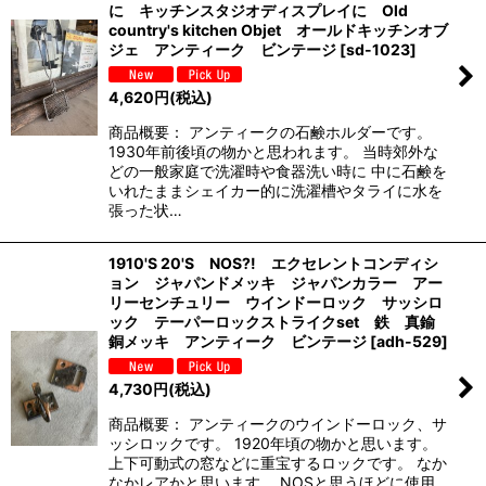
に キッチンスタジオディスプレイに Old
‎country's kitchen Objet オールドキッチンオブ
ジェ アンティーク ビンテージ
[
sd-1023
]
4,620
円
(税込)
商品概要： アンティークの石鹸ホルダーです。
1930年前後頃の物かと思われます。 当時郊外な
どの一般家庭で洗濯時や食器洗い時に 中に石鹸を
いれたままシェイカー的に洗濯槽やタライに水を
張った状…
1910'S 20'S NOS?! エクセレントコンディシ
ョン ジャパンドメッキ ジャパンカラー アー
リーセンチュリー ウインドーロック サッシロ
ック テーパーロックストライクset 鉄 真鍮
銅メッキ アンティーク ビンテージ
[
adh-529
]
4,730
円
(税込)
商品概要： アンティークのウインドーロック、サ
ッシロックです。 1920年頃の物かと思います。
上下可動式の窓などに重宝するロックです。 なか
なかレアかと思います。 NOSと思うほどに使用