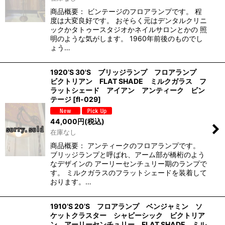
商品概要： ビンテージのフロアランプです。 程
度は大変良好です。 おそらく元はデンタルクリニ
ックかタトゥースタジオかネイルサロンとかの 照
明のような気がします。 1960年前後のものでし
ょう…
1920’S 30'S ブリッジランプ フロアランプ
ビクトリアン FLAT SHADE ミルクガラス フ
ラットシェード アイアン アンティーク ビン
テージ
[
fl-029
]
44,000
円
(税込)
在庫なし
商品概要： アンティークのフロアランプです。
ブリッジランプと呼ばれ、アーム部が橋桁のよう
なデザインの アーリーセンチュリー期のランプで
す。 ミルクガラスのフラットシェードを装着して
おります。…
1910’S 20’S フロアランプ ベンジャミン ソ
ケットクラスター シャビーシック ビクトリア
ン アーリーセンチュリー FLAT SHADE ミル