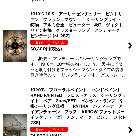
1910'S 20'S アーリーセンチュリー ビクトリ
アン フラッシュマウント シーリングライト
鋳物 アルミ合金 ピューター 4灯 ヴィクト
リアン装飾 クラスターランプ アンティーク
ビンテージ
[
cl-287
]
69,300
円
(税込)
商品概要： アンティークのシーリングランプで
す。 1910年~20年頃の物でしょう。 天井にピタ
ッと取り付けるフラッシュマウントタイプの古き
良き時代の シーリングランプです。 どストレー…
1920’S フローラルペイント ハンドペイント
HAND PAINTED フロストガラス シーリングラ
イト ペア 2pcs/SET. ペンダントランプ 引
掛シーリング仕様 PATINA パティーナ ア
イアンチェーン ブラス ARROW ファットボー
イソケット 1灯 アンティーク ビンテージ
[
cl-
286
]
74,800
円
(税込)