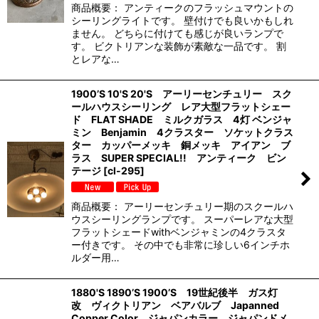
商品概要： アンティークのフラッシュマウントの
シーリングライトです。 壁付けでも良いかもしれ
ません。 どちらに付けても感じが良いランプで
す。 ビクトリアンな装飾が素敵な一品です。 割
とレアな…
1900’S 10'S 20'S アーリーセンチュリー スク
ールハウスシーリング レア大型フラットシェー
ド FLAT SHADE ミルクガラス 4灯 ベンジャ
ミン Benjamin 4クラスター ソケットクラス
ター カッパーメッキ 銅メッキ アイアン ブ
ラス SUPER SPECIAL!! アンティーク ビン
テージ
[
cl-295
]
商品概要： アーリーセンチュリー期のスクールハ
ウスシーリングランプです。 スーパーレアな大型
フラットシェードwithベンジャミンの4クラスタ
ー付きです。 その中でも非常に珍しい6インチホ
ルダー用…
1880'S 1890’S 1900’S 19世紀後半 ガス灯
改 ヴィクトリアン ベアバルブ Japanned
Copper Color ジャパンカラー ジャパンドメ