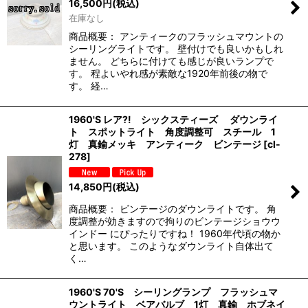
16,500
円
(税込)
在庫なし
商品概要： アンティークのフラッシュマウントの
シーリングライトです。 壁付けでも良いかもしれ
ません。 どちらに付けても感じが良いランプで
す。 程よいやれ感が素敵な1920年前後の物で
す。 経…
1960'S レア?! シックスティーズ ダウンライ
ト スポットライト 角度調整可 スチール 1
灯 真鍮メッキ アンティーク ビンテージ
[
cl-
278
]
14,850
円
(税込)
商品概要： ビンテージのダウンライトです。 角
度調整が効きますので拘りのビンテージショウウ
インドー にぴったりですね！ 1960年代頃の物か
と思います。 このようなダウンライト自体出て
く…
1960'S 70'S シーリングランプ フラッシュマ
ウントライト ベアバルブ 1灯 真鍮 ホブネイ