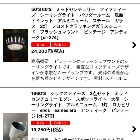
50'S 60'S ミッドセンチュリー フィフティー
ズ シーリングライト パウダールーム 洗面
トイレット アルミニューム スチール ガラ
ス 2灯 フロストクラッキングガラスシェー
ド フラッシュマウント ビンテージ アンティ
ーク
[
cl-274
]
24,200
円
(税込)
商品概要： ビンテージのフラッシュマウントのシ
ーリングライトです。 素直なフィフティーズデザ
インが素敵なムードランプです。 光源の透過が心
を落ち着かせるデザインです。 素材: スチール …
1960'S シックスティーズ 2点セット ミッド
センチュリー モダン スポットライト 大型 シ
ーリングライト アルミニューム 1灯 ロカビリ
ー elvis eames era アンティーク ビンテー
ジ
[
cl-273
]
19,250
円
(税込)
商品概要： ビンテージのシーリングライトです。