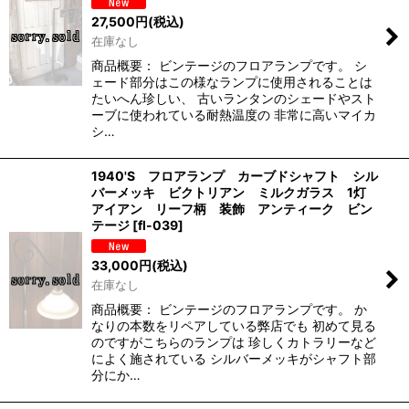
27,500
円
(税込)
在庫なし
商品概要： ビンテージのフロアランプです。 シ
ェード部分はこの様なランプに使用されることは
たいへん珍しい、 古いランタンのシェードやスト
ーブに使われている耐熱温度の 非常に高いマイカ
シ…
1940'S フロアランプ カーブドシャフト シル
バーメッキ ビクトリアン ミルクガラス 1灯
アイアン リーフ柄 装飾 アンティーク ビン
テージ
[
fl-039
]
33,000
円
(税込)
在庫なし
商品概要： ビンテージのフロアランプです。 か
なりの本数をリペアしている弊店でも 初めて見る
のですがこちらのランプは 珍しくカトラリーなど
によく施されている シルバーメッキがシャフト部
分にか…