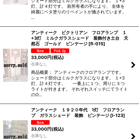
シェード部分はミルクガラスになります。 １+3
灯、計４灯です。 前所有者の手により、 全体を
綺麗にベタ塗りのリペイントが施されています。
…
アンティーク ビクトリアン フロアランプ １
+3灯 ミルクガラスシェード 装飾付き土台 天
然石 ゴールド ビンテージ
[
fl-015
]
33,000
円
(税込)
在庫なし
商品概要： アンティークのフロアランプです。
シェード部分はミルクガラスになります。 １+3
灯、計４灯です。 一番上に１つ、周りに３つ
ライトが付きます。 それぞれスイッチにてライト
のO…
アンティーク １９２０年代 1灯 フロアラン
プ ガラスシェード 装飾 ビンテージ
[
l-123
]
33,000
円
(税込)
在庫なし