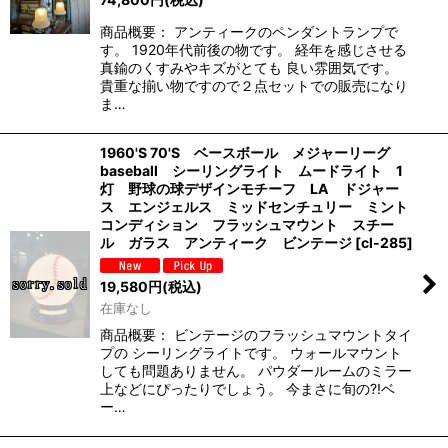
商品概要： アンティークのペンダントランプで
す。 1920年代前後の物です。 経年を感じさせる
真鍮のくすみやキズがとても 良い雰囲気です。
貴重な揃い物ですので２点セットでの販売になり
ま…
1960'S 70'S ベースボール メジャーリーグ
baseball シーリングライト ムードライト 1
灯 野球の球デザインモチーフ LA ドジャー
ス エンジェルス ミッドセンチュリー ミント
コンディション フラッシュマウント スチー
ル ガラス アンティーク ビンテージ
[
cl-285
]
19,580
円
(税込)
在庫なし
商品概要： ビンテージのフラッシュマウントタイ
プの シーリングライトです。 ウォールマウント
しても問題ありません。 パウダールームのミラー
上などにぴったりでしょう。 今まさに旬の?!ベ
ー…