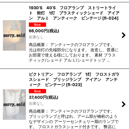
1930’S 40’S フロアランプ ストリートライ
ト 街灯 1灯 プラスティックシェード アイア
ン アルミ アンティーク ビンテージ
[
fl-024
]
66,000
円
(税込)
在庫なし
商品概要： アンティークのフロアランプです。
元は街灯の先端部分になります。 改造し、普通に
お部屋で使える様にしております。 素材 プラス
ティック/シェード アルミ/シェードトップ …
ビクトリアン フロアランプ 1灯 フロストガラ
スシェード ブリッジランプ アイアン アンテ
ィーク ビンテージ
[
fl-023
]
37,400
円
(税込)
在庫なし
商品概要： アンティークのフロアランプです。
ブリッジランプと呼ばれ、アーム部が橋桁のよう
なデザインの アーリーセンチュリー期のランプで
す。 フロストガラスシェード付きです。 弊店に