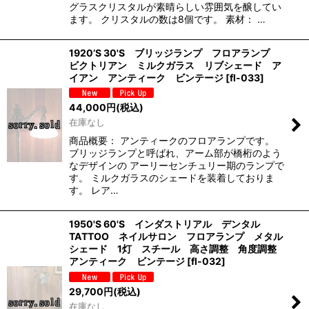
グラスクリスタルが素晴らしい雰囲気を醸してい
ます。 クリスタルの数は8個です。 素材： …
1920’S 30'S ブリッジランプ フロアランプ
ビクトリアン ミルクガラス リブシェード ア
イアン アンティーク ビンテージ
[
fl-033
]
44,000
円
(税込)
在庫なし
商品概要： アンティークのフロアランプです。
ブリッジランプと呼ばれ、アーム部が橋桁のよう
なデザインの アーリーセンチュリー期のランプで
す。 ミルクガラスのシェードを装着しておりま
す。 レア…
1950'S 60'S インダストリアル デンタル
TATTOO ネイルサロン フロアランプ メタル
シェード 1灯 スチール 高さ調整 角度調整
アンティーク ビンテージ
[
fl-032
]
29,700
円
(税込)
在庫なし