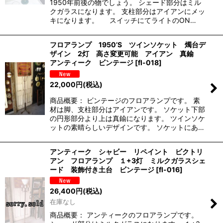
1950年前後の物でしょう。 シェード部分はミル
クガラスになります。 支柱部分はアイアンにメッ
キになります。 スイッチにてライトのON…
フロアランプ 1950’S ツインソケット 燭台デ
ザイン 2灯 高さ変更可能 アイアン 真鍮
アンティーク ビンテージ
[
fl-018
]
22,000
円
(税込)
商品概要： ビンテージのフロアランプです。 素
材は脚、支柱部分はアイアンです。 ソケット下部
の円形部分より上は真鍮になります。 ツインソケ
ットの素晴らしいデザインです。 ソケットにあ…
アンティーク シャビー リペイント ビクトリ
アン フロアランプ １+3灯 ミルクガラスシェ
ード 装飾付き土台 ビンテージ
[
fl-016
]
26,400
円
(税込)
在庫なし
商品概要： アンティークのフロアランプです。