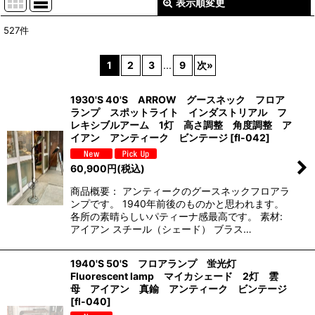
表示順変更
閉じる
527
件
サブカテゴリ
:
1
2
3
...
9
次
»
表示数
:
1930'S 40'S ARROW グースネック フロア
ランプ スポットライト インダストリアル フ
並び順
:
レキシブルアーム 1灯 高さ調整 角度調整 ア
イアン アンティーク ビンテージ
[
fl-042
]
絞り込む
60,900
円
(税込)
商品概要： アンティークのグースネックフロアラ
ンプです。 1940年前後のものかと思われます。
各所の素晴らしいパティーナ感最高です。 素材:
アイアン スチール（シェード） ブラス…
1940'S 50'S フロアランプ 蛍光灯
Fluorescent lamp マイカシェード 2灯 雲
母 アイアン 真鍮 アンティーク ビンテージ
[
fl-040
]