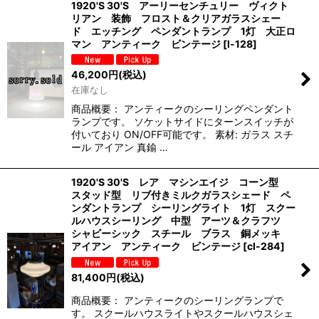
1920'S 30'S アーリーセンチュリー ヴィクト
リアン 装飾 フロスト＆クリアガラスシェー
ド エッチング ペンダントランプ 1灯 大正ロ
マン アンティーク ビンテージ
[
l-128
]
46,200
円
(税込)
在庫なし
商品概要： アンティークのシーリングペンダント
ランプです。 ソケットサイドにターンスイッチが
付いており ON/OFF可能です。 素材: ガラス スチ
ール アイアン 真鍮 …
1920'S 30'S レア マシンエイジ コーン型
スタッド型 リブ付きミルクガラスシェード ペ
ンダントランプ シーリングライト 1灯 スクー
ルハウスシーリング 中型 アーツ＆クラフツ
シャビーシック スチール ブラス 銅メッキ
アイアン アンティーク ビンテージ
[
cl-284
]
81,400
円
(税込)
商品概要： アンティークのシーリングランプで
す。 スクールハウスライトやスクールハウスシェ