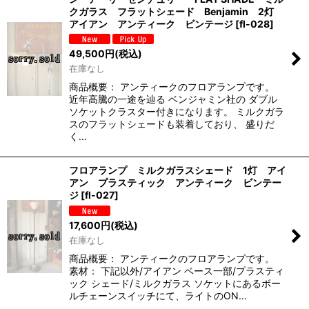
クガラス フラットシェード Benjamin 2灯
アイアン アンティーク ビンテージ
[
fl-028
]
49,500
円
(税込)
在庫なし
商品概要： アンティークのフロアランプです。
近年高騰の一途を辿る ベンジャミン社の ダブル
ソケットクラスター付きになります。 ミルクガラ
スのフラットシェードも装着しており、 盛りだ
く…
フロアランプ ミルクガラスシェード 1灯 アイ
アン プラスティック アンティーク ビンテー
ジ
[
fl-027
]
17,600
円
(税込)
在庫なし
商品概要： アンティークのフロアランプです。
素材： 下記以外/アイアン ベース一部/プラスティ
ック シェード/ミルクガラス ソケットにあるボー
ルチェーンスイッチにて、ライトのON…