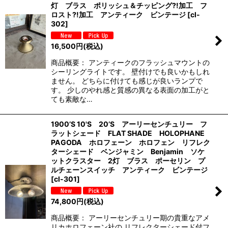
灯 ブラス ポリッシュ＆チッピング?!加工 フ
ロスト?!加工 アンティーク ビンテージ
[
cl-
302
]
16,500
円
(税込)
商品概要： アンティークのフラッシュマウントの
シーリングライトです。 壁付けでも良いかもしれ
ません。 どちらに付けても感じが良いランプで
す。 少しのやれ感と質感の異なる表面の加工がと
ても素敵な…
1900’S 10'S 20’S アーリーセンチュリー フ
ラットシェード FLAT SHADE HOLOPHANE
PAGODA ホロフェーン ホロフェン リフレク
ターシェード ベンジャミン Benjamin ソケ
ットクラスター 2灯 ブラス ポーセリン プ
ルチェーンスイッチ アンティーク ビンテージ
[
cl-301
]
74,800
円
(税込)
商品概要： アーリーセンチュリー期の貴重なアメ
リカホロフェーン社の リフレクターシェード付フ