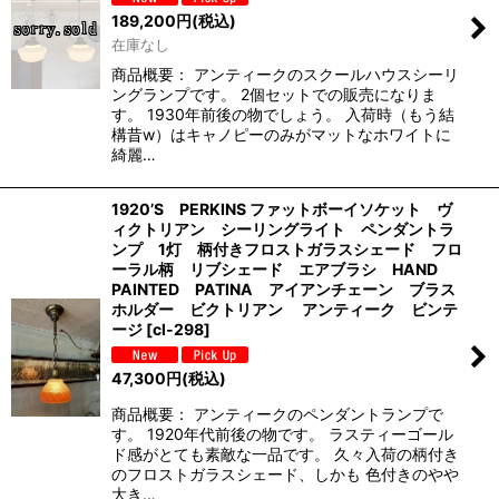
189,200
円
(税込)
在庫なし
商品概要： アンティークのスクールハウスシーリ
ングランプです。 2個セットでの販売になりま
す。 1930年前後の物でしょう。 入荷時（もう結
構昔w）はキャノピーのみがマットなホワイトに
綺麗…
1920’S PERKINS ファットボーイソケット ヴ
ィクトリアン シーリングライト ペンダントラ
ンプ 1灯 柄付きフロストガラスシェード フロ
ーラル柄 リブシェード エアブラシ HAND
PAINTED PATINA アイアンチェーン ブラス
ホルダー ビクトリアン アンティーク ビンテ
ージ
[
cl-298
]
47,300
円
(税込)
商品概要： アンティークのペンダントランプで
す。 1920年代前後の物です。 ラスティーゴール
ド感がとても素敵な一品です。 久々入荷の柄付き
のフロストガラスシェード、しかも 色付きのやや
大き…