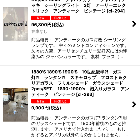
ッキ シーリングライト 2灯 アーリーエレク
トリック アンティーク ビンテージ
[
cl-294
]
96,800
円
(税込)
在庫なし
商品概要： アンティークのガス灯改 シーリング
ランプです。 中々のミントコンディションです。
久々の入荷、アーリセンチュリー愛好家にはお馴
染みの ジャパンカラーです。 素材: ブラス（…
1880'S 1890'S 1900'S 19世紀後半?! ガス
灯?! ランタン?! スキャロップ フロスト＆ク
リアガラス フリルシェード ガラスシェード
2pcs/SET. 1890-1900's 泡入りガラス アン
ティーク ビンテージ
[
cl-293
]
9,900
円
(税込)
商品概要： アンティークのガス灯?!ランタン?!用
のガラスシェードです。 1900年前後のものと推
測します。 アメリカで仕入れましたが、、 もし
かするとアメリカ以外のものかもしれません。 …