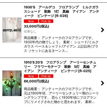
1930’S アールデコ フロアランプ ミルクガラ
スシェード 装飾 1灯 真鍮 アイアン アンテ
ィーク ビンテージ
[
fl-026
]
33,000
円
(税込)
在庫なし
商品概要： アンティークのフロアランプです。
1930年代の物でしょう。 素材： シェード/ミルク
ガラス ベース＆シャフト/アイアン 上記以外/ブラ
ス ソケットにあるターンス…
1910’S 20’S フロアランプ アーリーセンチュ
リー フラワーモチーフ 装飾 5灯 真鍮 ア
イアン アンティーク ビンテージ
[
fl-025
]
66,000
円
(税込)
商品概要： アンティークのフロアランプです。
元は1900年頃、アーリーセンチュリー期のシーリ
ングランプです。 恐らく1930年頃にフロアラン
プにリメイクされた物かと思われます。 素材…