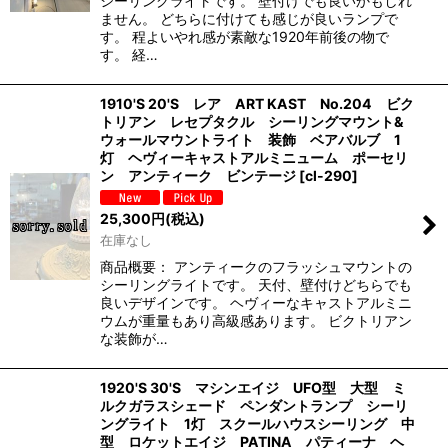
シーリングライトです。 壁付けでも良いかもしれ
ません。 どちらに付けても感じが良いランプで
す。 程よいやれ感が素敵な1920年前後の物で
す。 経…
1910'S 20'S レア ART KAST No.204 ビク
トリアン レセプタクル シーリングマウント&
ウォールマウントライト 装飾 ベアバルブ 1
灯 ヘヴィーキャストアルミニューム ポーセリ
ン アンティーク ビンテージ
[
cl-290
]
25,300
円
(税込)
在庫なし
商品概要： アンティークのフラッシュマウントの
シーリングライトです。 天付、壁付けどちらでも
良いデザインです。 ヘヴィーなキャストアルミニ
ウムが重量もあり高級感あります。 ビクトリアン
な装飾が…
1920'S 30'S マシンエイジ UFO型 大型 ミ
ルクガラスシェード ペンダントランプ シーリ
ングライト 1灯 スクールハウスシーリング 中
型 ロケットエイジ PATINA パティーナ ヘ