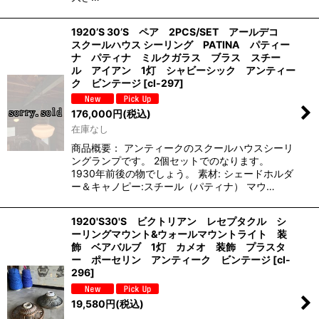
1920’S 30’S ペア 2PCS/SET アールデコ
スクールハウス シーリング PATINA パティー
ナ パティナ ミルクガラス ブラス スチー
ル アイアン 1灯 シャビーシック アンティー
ク ビンテージ
[
cl-297
]
176,000
円
(税込)
在庫なし
商品概要： アンティークのスクールハウスシーリ
ングランプです。 2個セットでのなります。
1930年前後の物でしょう。 素材: シェードホルダ
ー＆キャノピー:スチール（パティナ） マウ…
1920'S30'S ビクトリアン レセプタクル シ
ーリングマウント&ウォールマウントライト 装
飾 ベアバルブ 1灯 カメオ 装飾 プラスタ
ー ポーセリン アンティーク ビンテージ
[
cl-
296
]
19,580
円
(税込)