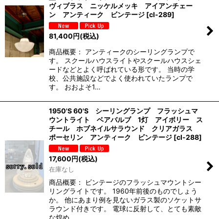
ヴィブラス ニッケルメッキ アイアンチェー
ン アンティーク ビンテージ
[
cl-289
]
81,400
円
(税込)
商品概要： アンティークのシーリングランプで
す。 スクールハウスライトやスクールハウスシェ
ードなどとよく呼ばれている形です。 当時の学
校、公共施設などでよく使われていたランプで
す。 おおよそ1…
1950'S 60'S シーリングランプ フラッシュマ
ウントライト ベアバルブ 1灯 アイボリー ス
チール ホブネイルサラウンド クリアガラス
ポーセリン アンティーク ビンテージ
[
cl-288
]
17,600
円
(税込)
在庫なし
商品概要： ビンテージのフラッシュマウントシー
リングライトです。 1960年前後のものでしょう
か。 他にあまり例を見ないガラス製のソケットサ
ラウンド付きです。 電球に反射して、とても素敵
な煌め…