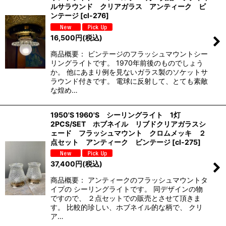
ルサラウンド クリアガラス アンティーク ビ
ンテージ
[
cl-276
]
16,500
円
(税込)
商品概要： ビンテージのフラッシュマウントシー
リングライトです。 1970年前後のものでしょう
か。 他にあまり例を見ないガラス製のソケットサ
ラウンド付きです。 電球に反射して、とても素敵
な煌め…
1950'S 1960'S シーリングライト 1灯
2PCS/SET ホブネイル リブドクリアガラスシ
ェード フラッシュマウント クロムメッキ ２
点セット アンティーク ビンテージ
[
cl-275
]
37,400
円
(税込)
商品概要： アンティークのフラッシュマウントタ
イプの シーリングライトです。 同デザインの物
ですので、 ２点セットでの販売とさせて頂きま
す。 比較的珍しい、ホブネイル的な柄で、 クリ
ア…