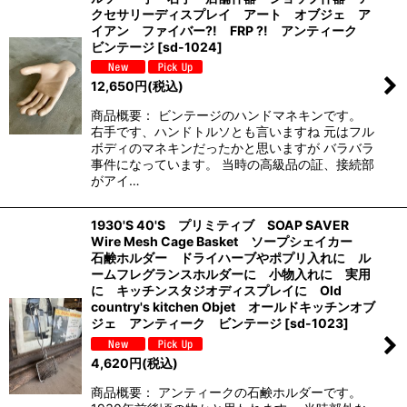
クセサリーディスプレイ アート オブジェ ア
イアン ファイバー?! FRP ?! アンティーク
ビンテージ
[
sd-1024
]
12,650
円
(税込)
商品概要： ビンテージのハンドマネキンです。
右手です、ハンドトルソとも言いますね 元はフル
ボディのマネキンだったかと思いますが バラバラ
事件になっています。 当時の高級品の証、接続部
がアイ…
1930'S 40'S プリミティブ SOAP SAVER
Wire Mesh Cage Basket ソープシェイカー
石鹸ホルダー ドライハーブやポプリ入れに ル
ームフレグランスホルダーに 小物入れに 実用
に キッチンスタジオディスプレイに Old
‎country's kitchen Objet オールドキッチンオブ
ジェ アンティーク ビンテージ
[
sd-1023
]
4,620
円
(税込)
商品概要： アンティークの石鹸ホルダーです。