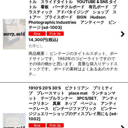
トル スライドタイトル YOUTUBE & SNS タイ
トル 看板 パーチクルボード 有孔ボード プ
ラスティック アドバタイジング ショップ ス
トアー プライスボード SIGN Hudson
Photographic Industries アンティーク ビン
テージ
[
sd-1003
]
14,300
円
(税込)
在庫なし
商品概要： ビンテージのタイトルスポット、ボー
ドサインです。 1962年のコピーライトですので
その頃の物かと思います。 貴重な袋入りデッドス
トックです。 ボードの素材はよくあるあのカチカ
チ…
1910'S 20'S 30'S ビクトリアン プリミティ
ブ プレースマット place mat ランチョンマ
ット テーブルランナー 3PCS/SET. アンティ
ークリネン 真麻 ネップ ベージュ アンティ
ークレース ビンテージファブリック ビンテー
ジジュエリーショップのディスプレイ用にも
[
sd-
1002
]