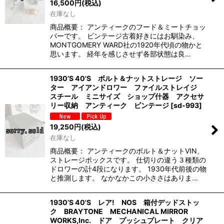
16,500
円
(税込)
在庫なし
商品概要： アンティークのフード＆ミートチョッ
パーです。 ビンテージ古着好きにはお馴染み、
MONTGOMERY WARD社の1920年代頃の物かと
思います。 経年を感じさせず各部状態は良…
1930’S 40'S ボルト＆ナットストレージ ソー
ター アイアンドロワー ファイルストレイジ
スチール ミニサイズ ショップ什器 アクセサ
リー収納 アンティーク ビンテージ
[
sd-993
]
19,250
円
(税込)
在庫なし
商品概要： アンティークのボルト＆ナットVIN、
ストレージボックスです。 仕切りの違う３種類の
ドロワーの計4段になります。 1930年代前後の物
と推測します。 なかなかこの小ささはありま…
1930’S 40'S レア! NOS 箱付デッドストッ
ク BRAYTONE MECHANICAL MIRROR
WORKS,Inc. ドア プッシュプレート クリア