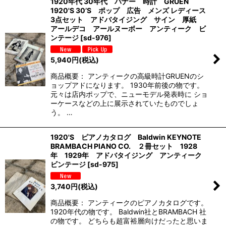
1920年代 30年代 バナー 時計 GRUEN
1920'S 30’S ポップ 広告 メンズ レディース
3点セット アドバタイジング サイン 厚紙
アールデコ アールヌーボー アンティーク ビ
ンテージ
[
sd-976
]
5,940
円
(税込)
商品概要： アンティークの高級時計GRUENのシ
ョップアドになります。 1930年前後の物です。
元々は店内ポップで、ニューモデル発表時に ショ
ーケースなどの上に展示されていたものでしょ
う。 …
1920'S ピアノカタログ Baldwin KEYNOTE
BRAMBACH PIANO CO. ２冊セット 1928
年 1929年 アドバタイジング アンティーク
ビンテージ
[
sd-975
]
3,740
円
(税込)
商品概要： アンティークのピアノカタログです。
1920年代の物です。 Baldwin社とBRAMBACH 社
の物です。 どちらも超富裕層向けだったと思いま