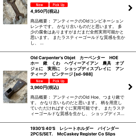
4,950
円
(税込)
商品概要： アンティークのOldコンビネーション
レンチです。 かなり古いものだと思います。 多
少の腐食はありますがまだまだ全然実用可能かと
思います。 またラスティーゴールドな質感を生か
し、 …
Old ‎Carpenter's Objet カーペンター HOE
ホー 鍬 くわ ヘヴィーアイアン 農具 オブ
ジェに 実用に ショップディスプレイに アン
ティーク ビンテージ
[
sd-988
]
3,960
円
(税込)
商品概要： アンティークのOld ‎Hoe、つまり鍬で
す。 かなり古いものだと思います。 柄を用意し
ていただければすぐに実用可能です。 またラステ
ィーゴールドな質感を生かし、 ショップディス…
1930'S 40'S レシートホルダー バインダー
2PCS/SET. McCaskey Register Co Slips