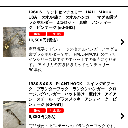
1960'S ミッドセンチュリー HALL-MACK
USA タオル掛け タオルハンガー マグ＆歯ブ
ラシホルダー 2点セット 真鍮 アンティー
ク ビンテージ
[
sd-982
]
16,500
円
(税込)
商品概要： ビンテージのタオルハンガーとマグ＆
歯ブラシホルダーです。 HALL-MACK社の同デザ
インシリーズ物ですのでセットでの販売になりま
す。 アメリカの古き良きミッドセンチュリー、
60年代…
1930'S 40'S PLANT HOOK スイング式フッ
ク プランターフック ランタンハンガー クロ
ージングハンガー ハット掛け 壁付け アイア
ン スチール ブラスメッキ アンティーク ビ
ンテージ
[
sd-981
]
6,380
円
(税込)
商品概要： ビンテージのプランターフックです。