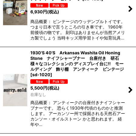
6,930
円
(税込)
商品概要： ビンテージのウッデンプルトイです。
つまり日本で言うところの引き車です。 1960年
前後頃の物です。 刻印はありませんが当然アメリ
カ製でしょう 当時キッズ用学習トイや知育玩具…
1930'S 40'S Arkansas Washita Oil Honing
Stone ナイフシャープナー 台座付き 研石
様々なコレクションの ディスプレイ台に!! モー
ルディング 飾り棚 アンティーク ビンテージ
[
sd-1020
]
5,500
円
(税込)
在庫なし
商品概要： アンティークの台座付きナイフシャー
プナーです。 恐らく1930年代頃のものかと推測
します。 アーカンソー州で採掘される天然石アー
カンソー・オイルストーン かと思われます。 経
年や…