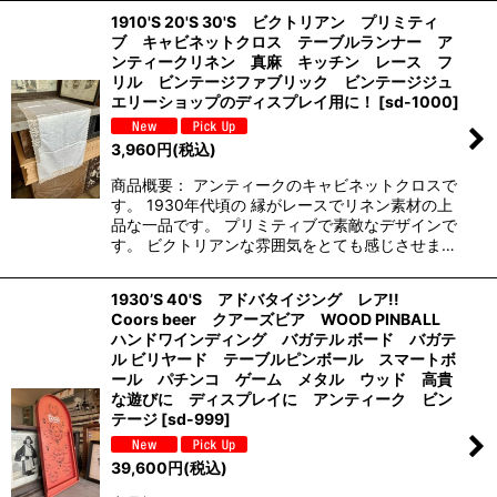
1910'S 20'S 30'S ビクトリアン プリミティ
ブ キャビネットクロス テーブルランナー ア
ンティークリネン 真麻 キッチン レース フ
リル ビンテージファブリック ビンテージジュ
エリーショップのディスプレイ用に！
[
sd-1000
]
3,960
円
(税込)
商品概要： アンティークのキャビネットクロスで
す。 1930年代頃の 縁がレースでリネン素材の上
品な一品です。 プリミティブで素敵なデザインで
す。 ビクトリアンな雰囲気をとても感じさせま…
1930’S 40'S アドバタイジング レア!!
Coors beer クアーズビア WOOD PINBALL
ハンドワインディング バガテル ボード バガテ
ル ビリヤード テーブルピンボール スマートボ
ール パチンコ ゲーム メタル ウッド 高貴
な遊びに ディスプレイに アンティーク ビン
テージ
[
sd-999
]
39,600
円
(税込)