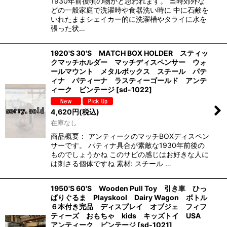
1930年前後頃の物かと思われます。 当時郊外な
どの一般家庭で洗濯時や食器洗い時に 中に石鹸を
いれたままシェイカー的に洗濯槽やタライに水を
張った状…
1920'S 30'S MATCH BOX HOLDER スティッ
クマッチホルダー マッチディスペンサー ウォ
ールマウント メタルボックス スチール パテ
ィナ パティーナ ラスティーゴールド アンテ
ィーク ビンテージ
[
sd-1022
]
4,620
円
(税込)
在庫なし
商品概要： アンティークのマッチBOXディスペン
サーです。 パティナ具合が素敵な1930年前後の
ものでしょうかね このサビの感じはお好きな人に
は刺さる個体ですね 素材: スチール …
1950'S 60'S Wooden Pull Toy 引き車 ひっ
ぱりぐるま Playskool Dairy Wagon ボトル
６本付き完品 ディスプレイ オブジェ フィフ
ティーズ おもちゃ kids キッズトイ USA
アンティーク ビンテージ
[
sd-1021
]