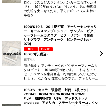
ログハウスなどのランタンハンガーにもぴったり
です。 1940年前後のものでしょう。 鉄の無垢棒
の先端を尖らせてたり、平らに叩いてその鉄棒に
半巻き…
1900'S 10'S 20世紀初頭 アーリーセンチュリ
ー セールスマンブロシュア サンプル ピクチ
ャーフレームカタログ ビクトリアン 肖像画
リトグラフ アンティーク ビンテージ
[
sd-
979
]
18,700
円
(税込)
在庫なし
商品概要： アンティークのピクチャーフレームカ
タログです。 1910年頃の物です。 これをもって
セールスマンが東奔西走、行商に回っていたので
しょう。 なかなか貴重なものです。 ファミリー…
1960'S カメラ 現像用 封筒 7枚セット
KODAC KODACOLOR KODACHROME
FILM REPRINTS USA デッドストック
envelope アメリカ ステーショナリーコレクシ