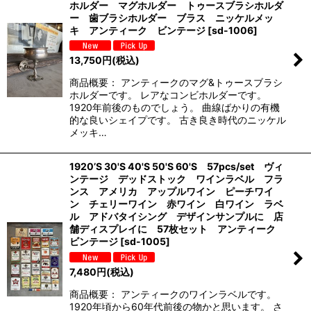
ホルダー マグホルダー トゥースブラシホルダ
ー 歯ブラシホルダー ブラス ニッケルメッ
キ アンティーク ビンテージ
[
sd-1006
]
13,750
円
(税込)
商品概要： アンティークのマグ&トゥースブラシ
ホルダーです。 レアなコンビホルダーです。
1920年前後のものでしょう。 曲線ばかりの有機
的な良いシェイプです。 古き良き時代のニッケル
メッキ…
1920’S 30'S 40'S 50'S 60'S 57pcs/set ヴィ
ンテージ デッドストック ワインラベル フラ
ンス アメリカ アップルワイン ピーチワイ
ン チェリーワイン 赤ワイン 白ワイン ラベ
ル アドバタイシング デザインサンプルに 店
舗ディスプレイに 57枚セット アンティーク
ビンテージ
[
sd-1005
]
7,480
円
(税込)
商品概要： アンティークのワインラベルです。
1920年頃から60年代前後の物かと思います。 さ