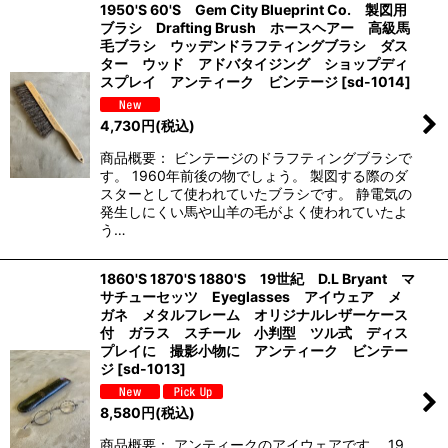
1950'S 60'S Gem City Blueprint Co. 製図用
ブラシ Drafting Brush ホースヘアー 高級馬
毛ブラシ ウッデンドラフティングブラシ ダス
ター ウッド アドバタイジング ショップディ
スプレイ アンティーク ビンテージ
[
sd-1014
]
4,730
円
(税込)
商品概要： ビンテージのドラフティングブラシで
す。 1960年前後の物でしょう。 製図する際のダ
スターとして使われていたブラシです。 静電気の
発生しにくい馬や山羊の毛がよく使われていたよ
う…
1860'S 1870'S 1880'S 19世紀 D.L Bryant マ
サチューセッツ Eyeglasses アイウェア メ
ガネ メタルフレーム オリジナルレザーケース
付 ガラス スチール 小判型 ツル式 ディス
プレイに 撮影小物に アンティーク ビンテー
ジ
[
sd-1013
]
8,580
円
(税込)
商品概要： アンティークのアイウェアです。 19