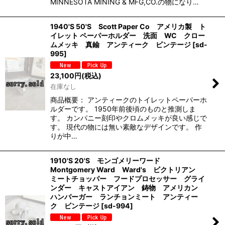
MINNESOTA MINING & MFG,CO.の物になり…
1940'S 50'S Scott Paper Co アメリカ製 ト
イレット ペーパーホルダー 洗面 WC クロー
ムメッキ 真鍮 アンティーク ビンテージ
[
sd-
995
]
23,100
円
(税込)
在庫なし
商品概要： アンティークのトイレットペーパーホ
ルダーです。 1950年前後頃のものと推測しま
す。 カンパニー刻印やクロムメッキが良い感じで
す。 現代の物には無い素敵なデザインです。 作
りが中…
1910'S 20'S モンゴメリーワード
Montgomery Ward Ward's ビクトリアン
ミートチョッパー フードプロセッサー グライ
ンダー キャストアイアン 鋳物 アメリカン
ハンバーガー ランチョンミート アンティー
ク ビンテージ
[
sd-994
]