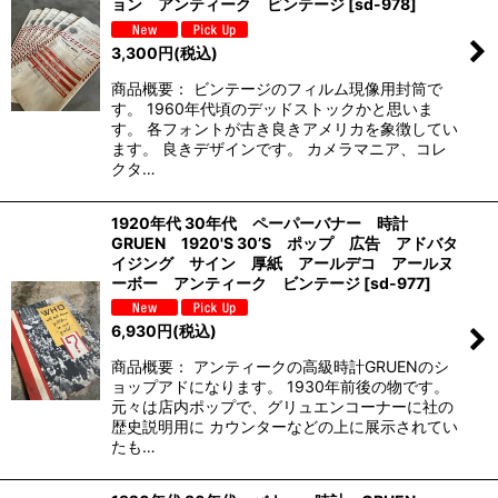
ョン アンティーク ビンテージ
[
sd-978
]
3,300
円
(税込)
商品概要： ビンテージのフィルム現像用封筒で
す。 1960年代頃のデッドストックかと思いま
す。 各フォントが古き良きアメリカを象徴してい
ます。 良きデザインです。 カメラマニア、コレ
クタ…
1920年代 30年代 ペーパーバナー 時計
GRUEN 1920'S 30’S ポップ 広告 アドバタ
イジング サイン 厚紙 アールデコ アールヌ
ーボー アンティーク ビンテージ
[
sd-977
]
6,930
円
(税込)
商品概要： アンティークの高級時計GRUENのシ
ョップアドになります。 1930年前後の物です。
元々は店内ポップで、グリュエンコーナーに社の
歴史説明用に カウンターなどの上に展示されてい
たも…