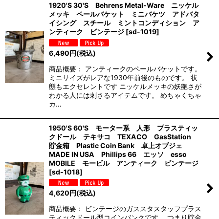
1920'S 30'S Behrens Metal-Ware ニッケル
メッキ ペールバケット ミニバケツ アドバタ
イシング スチール ミントコンディション ア
ンティーク ビンテージ
[
sd-1019
]
6,490
円
(税込)
商品概要： アンティークのペールバケットです。
ミニサイズがレアな1930年前後のものです。 状
態もエクセレントです ニッケルメッキの妖艶さが
わかる人には刺さるアイテムです。 めちゃくちゃ
カ…
1950'S 60'S モーター系 人形 プラスティッ
クドール テキサコ TEXACO GasStation
貯金箱 Plastic Coin Bank 卓上オブジェ
MADE IN USA Phillips 66 エッソ esso
MOBILE モービル アンティーク ビンテージ
[
sd-1018
]
4,620
円
(税込)
商品概要： ビンテージのガススタスタッフプラス
ティックドール型コインバンクです。 つまり貯金