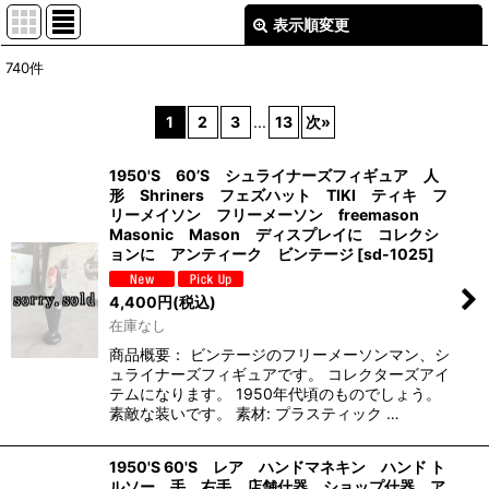
表示順変更
閉じる
740
件
表示数
:
1
2
3
...
13
次
»
並び順
:
1950'S 60’S シュライナーズフィギュア 人
形 Shriners フェズハット TIKI ティキ フ
絞り込む
リーメイソン フリーメーソン freemason
Masonic Mason ディスプレイに コレクシ
ョンに アンティーク ビンテージ
[
sd-1025
]
4,400
円
(税込)
在庫なし
商品概要： ビンテージのフリーメーソンマン、シ
ュライナーズフィギュアです。 コレクターズアイ
テムになります。 1950年代頃のものでしょう。
素敵な装いです。 素材: プラスティック …
1950'S 60'S レア ハンドマネキン ハンド ト
ルソー 手 右手 店舗什器 ショップ什器 ア