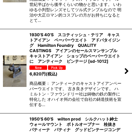
世紀半ばから後半くらいの物かと思います。 いわ
ゆる小判型レンズそしてツル式テンプルなので 明
治や大正ロマン的コスプレの方がお持ちになると
とて…
1930'S 40'S スコティッシュ・テリア キャス
トアイアン ペーパーウエイト アドバタイジン
グ Hamilton Foundry QUALITY
CASTINGS アイアンのセールスマンサンプル
キャストアイアン ショップのペーパーウエイト
に アンティーク ビンテージ
[
sd-1012
]
6,820
円
(税込)
商品概要： アンティークのキャストアイアンペー
パーウエイトです。 古き良きデザインです。 ハ
ミルトン・ファウンドリー社は鋳物の鉄の製作に
特化した オハイオ州の会社で自社の鋳造技術を宣
伝する…
1950'S 60'S wilton prod シルクハット紳士
ウォールマウント ボトルオープナー 栓抜き
パティーナ パティナ グッドビンテージコンデ