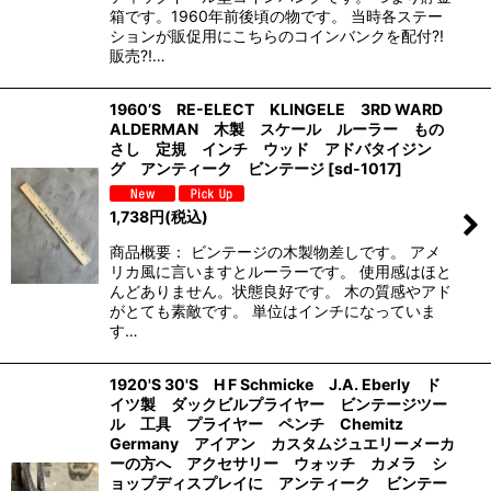
箱です。1960年前後頃の物です。 当時各ステー
ションが販促用にこちらのコインバンクを配付?!
販売?!…
1960’S RE-ELECT KLINGELE 3RD WARD
ALDERMAN 木製 スケール ルーラー もの
さし 定規 インチ ウッド アドバタイジン
グ アンティーク ビンテージ
[
sd-1017
]
1,738
円
(税込)
商品概要： ビンテージの木製物差しです。 アメ
リカ風に言いますとルーラーです。 使用感はほと
んどありません。状態良好です。 木の質感やアド
がとても素敵です。 単位はインチになっていま
す…
1920'S 30'S H F Schmicke J.A. Eberly ド
イツ製 ダックビルプライヤー ビンテージツー
ル 工具 プライヤー ペンチ Chemitz
Germany アイアン カスタムジュエリーメーカ
ーの方へ アクセサリー ウォッチ カメラ シ
ョップディスプレイに アンティーク ビンテー