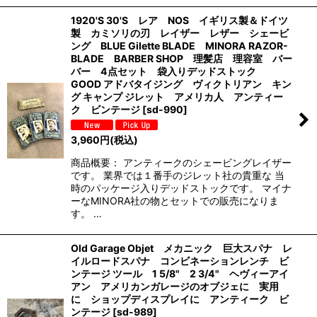
1920'S 30'S レア NOS イギリス製＆ドイツ
製 カミソリの刃 レイザー レザー シェービ
ング BLUE Gilette BLADE MINORA RAZOR-
BLADE BARBER SHOP 理髪店 理容室 バー
バー 4点セット 袋入りデッドストック
GOOD アドバタイジング ヴィクトリアン キン
グ キャンプ ジレット アメリカ人 アンティー
ク ビンテージ
[
sd-990
]
3,960
円
(税込)
商品概要： アンティークのシェービングレイザー
です。 業界では１番手のジレット社の貴重な 当
時のパッケージ入りデッドストックです。 マイナ
ーなMINORA社の物とセットでの販売になりま
す。 …
Old ‎Garage Objet メカニック 巨大スパナ レ
イルロードスパナ コンビネーションレンチ ビ
ンテージ ツール 1 5/8" 2 3/4" ヘヴィーアイ
アン アメリカンガレージのオブジェに 実用
に ショップディスプレイに アンティーク ビ
ンテージ
[
sd-989
]