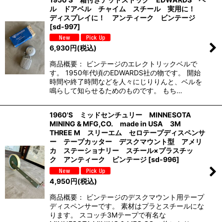
ル ドアベル チャイム スチール 実用に！
ディスプレイに！ アンティーク ビンテージ
[
sd-997
]
6,930
円
(税込)
商品概要： ビンテージのエレクトリックベルで
す。 1950年代頃のEDWARDS社の物です。 開始
時間や終了時間などを人々にじりりんと、ベルを
鳴らして知らせるためのものです。 もち…
1960'S ミッドセンチュリー MINNESOTA
MINING & MFG,CO. made in USA 3M
THREE M スリーエム セロテープディスペンサ
ー テープカッター デスクマウント型 アメリ
カ ステーショナリー スチール×プラスチッ
ク アンティーク ビンテージ
[
sd-996
]
4,950
円
(税込)
商品概要： ビンテージのデスクマウント用テープ
ディスペンサーです。 素材はプラとスチールにな
ります。 スコッチ3Mテープで有名な