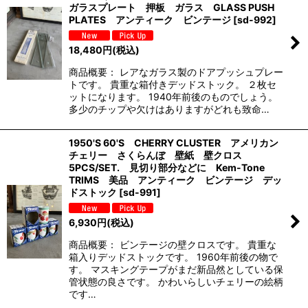
ガラスプレート 押板 ガラス GLASS PUSH
PLATES アンティーク ビンテージ
[
sd-992
]
18,480
円
(税込)
商品概要： レアなガラス製のドアプッシュプレー
トです。 貴重な箱付きデッドストック。 ２枚セ
ットになります。 1940年前後のものでしょう。
多少のチップや欠けはありますがどれも致命…
1950'S 60'S CHERRY CLUSTER アメリカン
チェリー さくらんぼ 壁紙 壁クロス
5PCS/SET. 見切り部分などに Kem-Tone
TRIMS 美品 アンティーク ビンテージ デッ
ドストック
[
sd-991
]
6,930
円
(税込)
商品概要： ビンテージの壁クロスです。 貴重な
箱入りデッドストックです。 1960年前後の物で
す。 マスキングテープがまだ新品然としている保
管状態の良さです。 かわいらしいチェリーの絵柄
です…