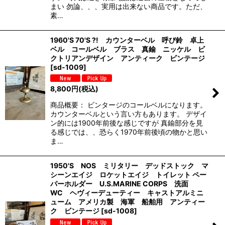
まい 勿論、、、実用は出来ない商品です。ただ、
素…
1960'S 70'S ?! カウンターベル 呼び鈴 卓上
ベル コールベル ブラス 真鍮 ニッケル ビ
クトリアンデザイン アンティーク ビンテージ
[
sd-1009
]
8,800
円
(税込)
商品概要： ビンタージのコールベルになります。
カウンターベルという言い方もあります。 デザイ
ン的には1900年前後な感じですが 真鍮部分を見
る感じでは、、恐らく1970年前後頃の物かと思い
ま…
1950'S NOS ミリタリー デッドストック マ
シーンエイジ ロケットエイジ トイレット ペー
パーホルダー U.S.MARINE CORPS 洗面
WC ヘヴィーデューティー キャストアルミニ
ューム アメリカ製 海軍 船舶用 アンティー
ク ビンテージ
[
sd-1008
]