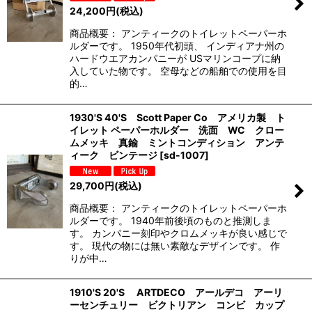
24,200
円
(税込)
商品概要： アンティークのトイレットペーパーホ
ルダーです。 1950年代初頭、 インディアナ州の
ハードウエアカンパニーが USマリンコープに納
入していた物です。 空母などの船舶での使用を目
的…
1930'S 40'S Scott Paper Co アメリカ製 ト
イレット ペーパーホルダー 洗面 WC クロー
ムメッキ 真鍮 ミントコンディション アンテ
ィーク ビンテージ
[
sd-1007
]
29,700
円
(税込)
商品概要： アンティークのトイレットペーパーホ
ルダーです。 1940年前後頃のものと推測しま
す。 カンパニー刻印やクロムメッキが良い感じで
す。 現代の物には無い素敵なデザインです。 作
りが中…
1910'S 20'S ARTDECO アールデコ アーリ
ーセンチュリー ビクトリアン コンビ カップ