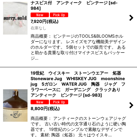
ナスビス付 アンティーク ビンテージ
[
sd-
984
]
7,920
円
(税込)
在庫なし
商品概要： ビンテージのTOOLS&BLOOMSホル
ダーになります。 レスイズモアな機能美デザイン
のホルダーです。 5個セットでの販売です。 ある
と助かる貴重な取り付けマイナスビスもパッケー
ジ…
19世紀 ウイスキー ストーンウエアー 炻器
Stoneware Jug WHISKEY JUG moonshine
jug 5ガロン WATER JUG 陶器 ジャグ フ
ラワーベースに ガーデニング クラックあり
アンティーク ビンテージ
[
sd-983
]
8,800
円
(税込)
商品概要： アンティークのストーンウェアジャグ
です。 古い古い時代の文字通り石のように硬い陶
器です。 19世紀のシンプルで素敵なデザインで
す。 素材: 陶器（炻器） 元々はウイスキ…