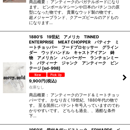
商品概要： アンティークのバガテルボードになり
ます。 ピンボールマシーンや日本のパチンコの原
型になった物です。 貴重なウッド製の物です。
超メジャーブランド、クアーズビールのアドもの
になります…
1880'S 19世紀 アメリカ TINNED
ENTERPRISE MEAT CHOPPER パティナ ミ
ートチョッパー フードプロセッサー グライン
ダー ウッドハンドル キャストアイアン 鋳
物 アメリカン ハンバーガー ランチョンミー
ト パティーナ ジャンク アンティーク ビン
テージ
[
sd-998
]
9,900
円
(税込)
在庫なし
商品概要： アンティークのフード＆ミートチョッ
パーです。 かなり古く19世紀、1880年代の物で
す。 至る箇所にパテント年号入っていますのでわ
かりやすいです。 どちらも過去、、過酷な条件
下…
1950'S 箱付きデッドストック EDWARDS ベ