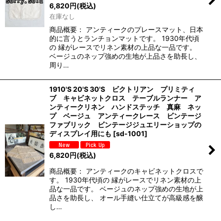
6,820
円
(税込)
在庫なし
商品概要： アンティークのプレースマット、日本
的に言うとランチョンマットです。 1930年代頃
の 縁がレースでリネン素材の上品な一品です。
ベージュのネップ強めの生地が上品さを助長し、
周り…
1910'S 20'S 30'S ビクトリアン プリミティ
ブ キャビネットクロス テーブルランナー ア
ンティークリネン ハンドステッチ 真麻 ネッ
プ ベージュ アンティークレース ビンテージ
ファブリック ビンテージジュエリーショップの
ディスプレイ用にも
[
sd-1001
]
6,820
円
(税込)
商品概要： アンティークのキャビネットクロスで
す。 1930年代頃の 縁がレースでリネン素材の上
品な一品です。 ベージュのネップ強めの生地が上
品さを助長し、 オール手縫い仕立てが高級感を醸
し…