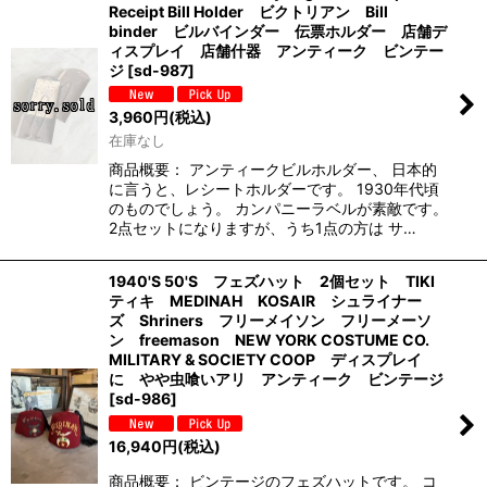
Receipt Bill Holder ビクトリアン Bill
binder ビルバインダー 伝票ホルダー 店舗デ
ィスプレイ 店舗什器 アンティーク ビンテー
ジ
[
sd-987
]
3,960
円
(税込)
在庫なし
商品概要： アンティークビルホルダー、 日本的
に言うと、レシートホルダーです。 1930年代頃
のものでしょう。 カンパニーラベルが素敵です。
2点セットになりますが、うち1点の方は サ…
1940'S 50'S フェズハット 2個セット TIKI
ティキ MEDINAH KOSAIR シュライナー
ズ Shriners フリーメイソン フリーメーソ
ン freemason NEW YORK COSTUME CO.
MILITARY & SOCIETY COOP ディスプレイ
に やや虫喰いアリ アンティーク ビンテージ
[
sd-986
]
16,940
円
(税込)
商品概要： ビンテージのフェズハットです。 コ