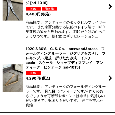
ジ
[
sd-1016
]
4,400
円
(税込)
商品概要： アンティークのダックビルプライヤー
です。 まだ東西分離する以前のドイツ製で 1930
年前後の物かと思われます。 刻印だらけのかっこ
ええやつです。 挟む面にギザセレーション…
1920'S 30'S C. S. Co. boxwood&brass フ
ォールディング ルーラー ジグザグものさし フ
レキシブル 定規 折りたたみ式 インチ
scale スケール ショップディスプレイ アン
ティーク ビンテージ
[
sd-1015
]
4,290
円
(税込)
商品概要： アンティークのフォールディングルー
ラーです。 見た目はパティーナですが 作りの良
さでしょうか可動部やポイントは非常に気持ちの
良い 動きで、収まりも良いです。 経年を重ねた
真鍮…