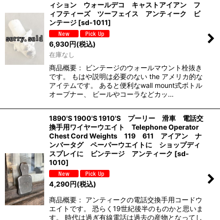
ィション ウォールデコ キャストアイアン フ
ィフティーズ ツーフェイス アンティーク ビ
ンテージ
[
sd-1011
]
6,930
円
(税込)
在庫なし
商品概要： ビンテージのウォールマウント栓抜き
です。 もはや説明は必要のない the アメリカ的な
アイテムです。 あると便利なwall mount式ボトル
オープナー、 ビールやコーラなどカッ…
1890'S 1900'S 1910'S プーリー 滑車 電話交
換手用ワイヤーウエイト Telephone Operator
Chest Cord Weights 119 611 アイアン ナ
ンバータグ ペーパーウエイトに ショップディ
スプレイに ビンテージ アンティーク
[
sd-
1010
]
4,290
円
(税込)
商品概要： アンティークの電話交換手用コードウ
エイトです。 恐らく19世紀後半のものかと思いま
す。 時代は過ぎ有線電話は過去の産物となってし