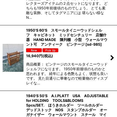
レクターズアイテムの２点セットになります。 ど
ちらも1950年前後頃のものでしょう。 とても素
敵な装飾、そしてタグマニアには 堪らない様な
N…
1950'S 60'S スモールタイニーウッドシェル
フ キャビネット ミッドセンチュリー 店舗什
器 HAND MADE 陳列棚 小型 ウォールマウ
ント可 アンティーク ビンテージ
[
sd-985
]
16,940
円
(税込)
商品概要： ビンテージのスモールタイニーウッド
シェルフになります。 1950年前後頃のものかと
思われます。 経年による色艶もよく、状態も良い
です。 見た目通りに華奢なので軽量物のディスプ
レイな…
1940'S 50’S A.I.PLATT USA ADJUSTABLE
for HOLDING TOOLS&BLOOMS
5pcs/SET. ほうきホルダー ツールホルダー
デッドストック NOS スタンプホルダー オー
ガナイザー ウォールマウント スチール マイ