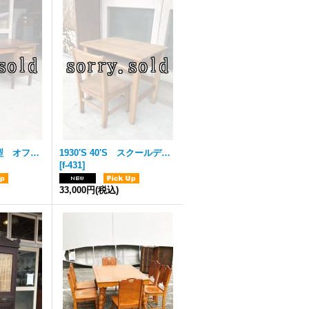
1920'S 30'S 大型 オフィスデスク wood desk 木製デスク ウッドテーブル ウッドデスク 3段ドロワー シャビーシック 店舗什器 アンティーク ビンテージ
1930'S 40'S スクールデスク 無垢 レッドオーク ナラ KIDS DESK&CHAIR SET キッズデスク 子供用 ウッド デスク 勉強机 机 テーブル ハードウッド アンティーク ビンテージ
[
f-431
]
33,000円
(税込)