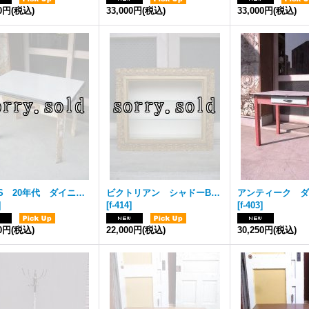
00円
(税込)
33,000円
(税込)
33,000円
(税込)
1920’S 20年代 ダイニングテーブル ウッドレッグ ポーセレン ホーロー バタフライ天板 シャビー ウッド アンティーク ビンテージ
ビクトリアン シャドーBOX 陳列棚 壁掛け ウッド 装飾 ゴールド アンティーク ビンテージ
]
[
f-414
]
[
f-403
]
00円
(税込)
22,000円
(税込)
30,250円
(税込)