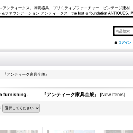
カンアンティークス。照明器具、プリミティブファニチャー、ビンテージ建材
ション アンティークス the lost & foundation ANTIQUES
ログイン
ing. 『アンティーク家具全般』
me furnishing. 『アンティーク家具全般』
[
New Items
]
順
: