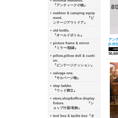
minimal elements.
『アンティーク小物』
outdoor & camping equip
ment. 『ビ
ンテージアウトドア』
old bottle.
『オールドボトル』
picture frame & mirror
[
f-353
『ミラー/額縁』
50,6
pillow,pillow doll & cushi
on.
『ビンテージクッション』
salvage one.
『サルベージ物』
step ladder.
『ウッド脚立』
store,shop&office display
fixture. 『シ
ョップ什器/装飾』
tool box & tackle box『オ