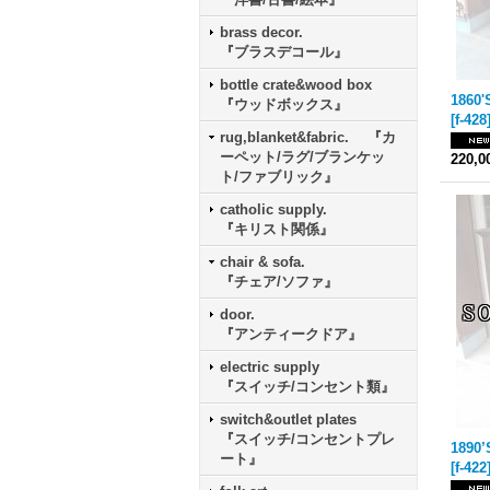
brass decor.
『ブラスデコール』
bottle crate&wood box
『ウッドボックス』
[
f-428
rug,blanket&fabric. 『カ
ーペット/ラグ/ブランケッ
220,
ト/ファブリック』
catholic supply.
『キリスト関係』
chair & sofa.
『チェア/ソファ』
door.
『アンティークドア』
electric supply
『スイッチ/コンセント類』
switch&outlet plates
『スイッチ/コンセントプレ
ート』
[
f-422