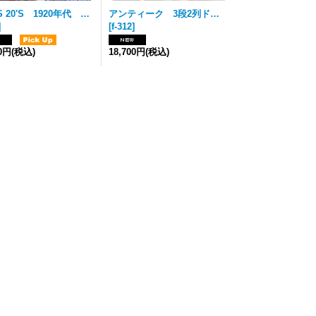
1910'S 20'S 1920年代 アールデコ アーリーセンチュリー アンティーク キャビネット チェスト TVボード テレビ台 ヴィンテージ PATINA
アンティーク 3段2列ドロワー 引き出し アイアン×ウッド ビンテージ
]
[
f-312
]
00円
(税込)
18,700円
(税込)