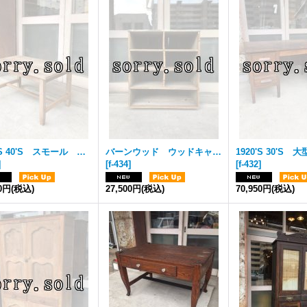
1930'S 40'S スモール ウッド テーブル 無垢 レッドオーク ナラ デスク 勉強机 机 コーヒーテーブル ハードウッド アンティーク ビンテージ
バーンウッド ウッドキャビネット 店舗什器 靴箱 シューストレージ アメリカンヘリテージ ホームメイド 4段 シャビーシック ウッド アンティーク ビンテージ
]
[
f-434
]
[
f-432
]
50円
(税込)
27,500円
(税込)
70,950円
(税込)