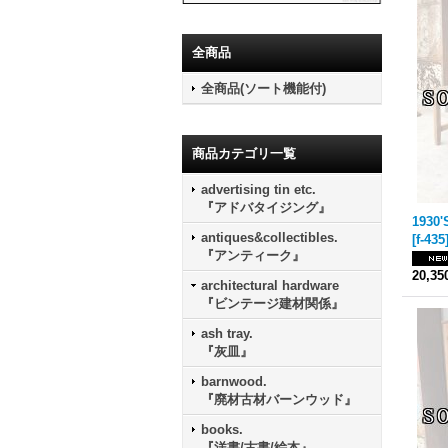
全商品
全商品(ソート機能付)
商品カテゴリ一覧
advertising tin etc.
『アドバタイジング』
antiques&collectibles.
[
f-435
『アンティーク』
20,3
architectural hardware
『ビンテージ建材関係』
ash tray.
『灰皿』
barnwood.
『廃材古材バーンウッド』
books.
『洋書/古書/絵本』