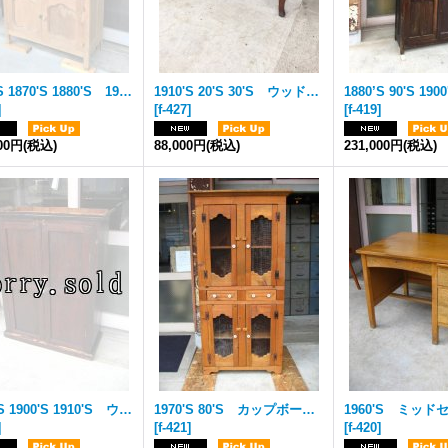
1860'S 1870'S 1880'S 19世紀 シャビーシック カップボード ウッドキャビネット 水屋 食器棚 プリミティブ カントリー Primitive Country Antique Pie Safe Cupboard star Punched Tin Panels アンティーク ビンテージ
1910'S 20'S 30'S ウッドデスク 机 ダイニングテーブル ウッド ガラスプル 大型ガラス取手 シャビーシック アンティーク ビンテージ
]
[
f-427
]
[
f-419
]
000円
(税込)
88,000円
(税込)
231,000円
(税込)
1890’S 1900'S 1910'S ウッドキャビネット 4段 CABINETT アンティーク ビンテージ
1970'S 80'S カップボード アメリカ ウエストコースト カントリー ウッドキャビネット 水屋 食器棚 上2段 下2段 2列ドロワー ウッド ワイヤーメッシュ ポーセリンノブ 陶器のつまみ アンティーク ビンテージ
]
[
f-421
]
[
f-420
]