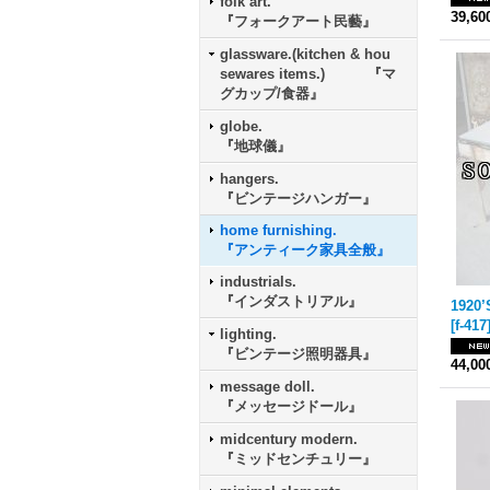
folk art.
39,6
『フォークアート民藝』
glassware.(kitchen & hou
sewares items.) 『マ
グカップ/食器』
globe.
『地球儀』
hangers.
『ビンテージハンガー』
home furnishing.
『アンティーク家具全般』
industrials.
『インダストリアル』
[
f-417
lighting.
『ビンテージ照明器具』
44,0
message doll.
『メッセージドール』
midcentury modern.
『ミッドセンチュリー』