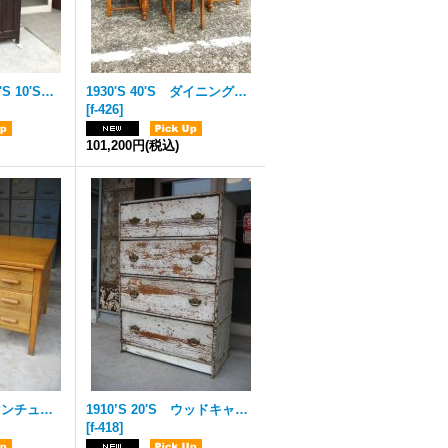
1880’S 90'S 1900'S 10'S カップボード ウッドキャビネット 水屋 食器棚 上3段 下2段 2列ドロワー シャビーシック トップオーナメント 装飾 アーリーセンチュリー 19世紀 20世紀 ウッド アンティーク ビンテージ
1930'S 40'S ダイニングテーブル フルセット キッチンテーブル ウエスタン カントリー go west サンタフェ チェア 椅子 ６脚セット カーリー ピンストライプ 花柄 ウッド アンティーク ビンテージ
[
f-426
]
101,200円
(税込)
1960'S ミッドセンチュリー ウッドデスク soho オフィスデスク 机 テーブル ウッド アンティーク ビンテージ
1910’S 20'S ウッドキャビネット Cracker Jack アドバタイシング ホームメイド 4段 シャビーシック ウッド アンティーク ビンテージ
[
f-418
]