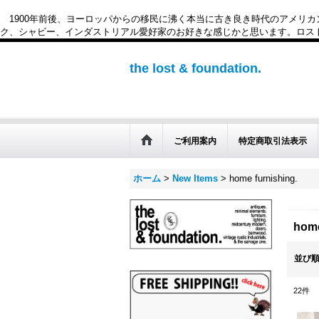
1900年前後、ヨーロッパからの移民に沸く本当に古き良き時代のアメリ
ク、シャビー、インダストリアル愛好家のお好きな感じかと思います。ロスト&ファウンデー
the lost & foundation.
ご利用案内
特定商取引法表示
ホーム
>
New Items
>
home furnish
ho
並び
22
件