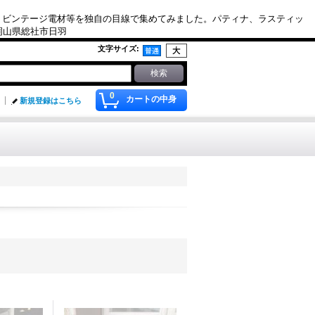
、ビンテージ電材等を独自の目線で集めてみました。パティナ、ラスティッ
. 岡山県総社市日羽
文字サイズ
:
0
カートの中身
新規登録はこちら