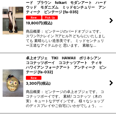
ード ブラウン folkart モダンアート ハード
ウッド モダニズム ミッドセンチュリー アン
ティーク ビンテージ
[
fa-035
]
19,800
円
(税込)
商品概要： ビンテージのバードオブジェです。
スワン?!クレイン ?!アヒル?! どちらにいたしまし
ても 素晴らしい造形美です。 ミッドセンチュリ
ー王道なアイテムかと 思います。 素敵な…
卓上オブジェ TIKI HAWAII ポリネシアン
ココナッツボーイ ココナッツアート ティキ
ハワイアン フォークアート アンティーク ビン
テージ
[
fa-032
]
3,300
円
(税込)
商品概要： ビンテージの卓上オブジェです。 コ
コナッツボーイです。 素材/ ココナッツ（木の
実） キュートなデザインです。 様々なショップ
のディスプレイやご自宅にいかがでしょう。 …