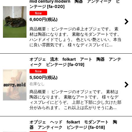
mid century modern 陶器 アンティーク ビ
ンテージ
[
fa-020
]
6,600
円
(税込)
商品概要： ビンテージの卓上オブジェです。 素
材は陶器になります。 素敵なモダンアートです。
ハンドメイドでしょう。 色といい艶といい、本当
に良い雰囲気です。 様々なディスプレイに…
オブジェ 流木 folkart アート 陶器 アンテ
ィーク ビンテージ
[
fa-019
]
5,500
円
(税込)
在庫なし
商品概要： ビンテージのオブジェです。 素材は
陶器になります。 素敵なアートです。 様々なデ
ィスプレイにどうぞ。 上部と下部に少し欠けた部
分がみられます。 これ以上は広がりそうにあ…
オブジェ ヘッド folkart モダンアート 陶
器 アンティーク ビンテージ
[
fa-018
]