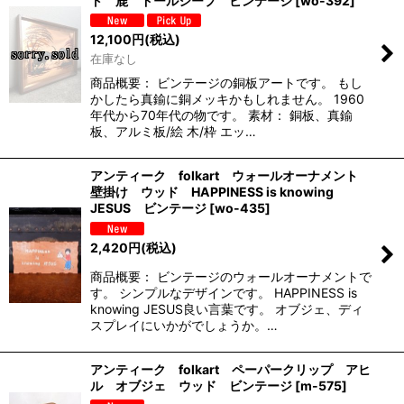
ト 鹿 ドールシープ ビンテージ
[
wo-392
]
12,100
円
(税込)
在庫なし
商品概要： ビンテージの銅板アートです。 もし
かしたら真鍮に銅メッキかもしれません。 1960
年代から70年代の物です。 素材： 銅板、真鍮
板、アルミ板/絵 木/枠 エッ…
アンティーク folkart ウォールオーナメント
壁掛け ウッド HAPPINESS is knowing
JESUS ビンテージ
[
wo-435
]
2,420
円
(税込)
商品概要： ビンテージのウォールオーナメントで
す。 シンプルなデザインです。 HAPPINESS is
knowing JESUS良い言葉です。 オブジェ、ディ
スプレイにいかがでしょうか。…
アンティーク folkart ペーパークリップ アヒ
ル オブジェ ウッド ビンテージ
[
m-575
]