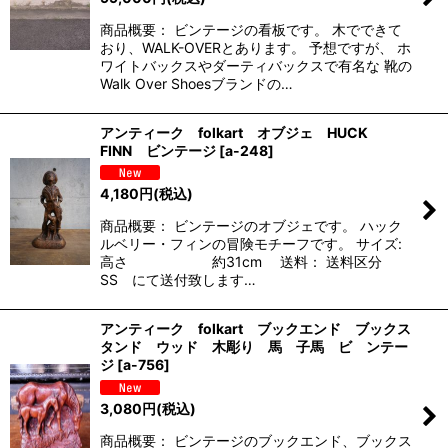
商品概要： ビンテージの看板です。 木でできて
おり、WALK-OVERとあります。 予想ですが、 ホ
ワイトバックスやダーティバックスで有名な 靴の
Walk Over Shoesブランドの…
アンティーク folkart オブジェ HUCK
FINN ビンテージ
[
a-248
]
4,180
円
(税込)
商品概要： ビンテージのオブジェです。 ハック
ルベリー・フィンの冒険モチーフです。 サイズ:
高さ 約31cm 送料： 送料区分
SS にて送付致します…
アンティーク folkart ブックエンド ブックス
タンド ウッド 木彫り 馬 子馬 ビ ンテー
ジ
[
a-756
]
3,080
円
(税込)
商品概要： ビンテージのブックエンド、ブックス