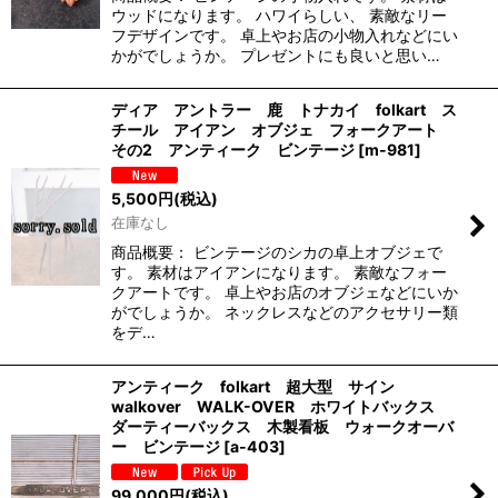
ウッドになります。 ハワイらしい、 素敵なリー
フデザインです。 卓上やお店の小物入れなどにい
かがでしょうか。 プレゼントにも良いと思い…
ディア アントラー 鹿 トナカイ folkart ス
チール アイアン オブジェ フォークアート
その2 アンティーク ビンテージ
[
m-981
]
5,500
円
(税込)
在庫なし
商品概要： ビンテージのシカの卓上オブジェで
す。 素材はアイアンになります。 素敵なフォー
クアートです。 卓上やお店のオブジェなどにいか
がでしょうか。 ネックレスなどのアクセサリー類
をデ…
アンティーク folkart 超大型 サイン
walkover WALK-OVER ホワイトバックス
ダーティーバックス 木製看板 ウォークオーバ
ー ビンテージ
[
a-403
]
99,000
円
(税込)