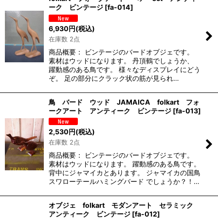
ーク ビンテージ
[
fa-014
]
6,930
円
(税込)
在庫数 2点
商品概要： ビンテージのバードオブジェです。
素材はウッドになります。 丹頂鶴でしょうか、
躍動感のある鳥です。 様々なディスプレイにどう
ぞ。 足の部分にクラック状の筋が見られ…
鳥 バード ウッド JAMAICA folkart フォ
ークアート アンティーク ビンテージ
[
fa-013
]
2,530
円
(税込)
在庫数 2点
商品概要： ビンテージのバードオブジェです。
素材はウッドになります。 躍動感のある鳥です。
背中にジャマイカとあります。 ジャマイカの国鳥
スワローテールハミングバード でしょうか？！…
オブジェ folkart モダンアート セラミック
アンティーク ビンテージ
[
fa-012
]