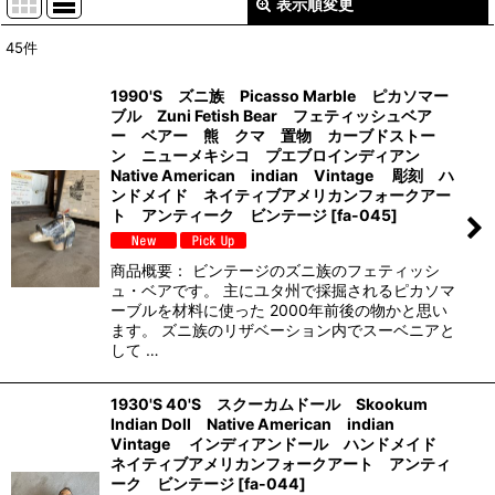
表示順変更
閉じる
45
件
表示数
:
1990'S ズニ族 Picasso Marble ピカソマー
ブル Zuni Fetish Bear フェティッシュベア
並び順
:
ー ベアー 熊 クマ 置物 カーブドストー
ン ニューメキシコ プエブロインディアン
Native American indian Vintage 彫刻 ハ
絞り込む
ンドメイド ネイティブアメリカンフォークアー
ト アンティーク ビンテージ
[
fa-045
]
商品概要： ビンテージのズニ族のフェティッシ
ュ・ベアです。 主にユタ州で採掘されるピカソマ
ーブルを材料に使った 2000年前後の物かと思い
ます。 ズニ族のリザベーション内でスーベニアと
して …
1930'S 40'S スクーカムドール Skookum
Indian Doll Native American indian
Vintage インディアンドール ハンドメイド
ネイティブアメリカンフォークアート アンティ
ーク ビンテージ
[
fa-044
]