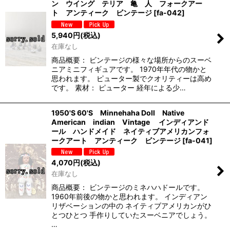
ン ウイング テリア 亀 人 フォークアー
ト アンティーク ビンテージ
[
fa-042
]
5,940
円
(税込)
在庫なし
商品概要： ビンテージの様々な場所からのスーベ
ニアミニフィギュアです。 1970年年代の物かと
思われます。 ピューター製でクオリティーは高め
です。 素材： ピューター 経年による少…
1950'S 60'S Minnehaha Doll Native
American indian Vintage インディアンド
ール ハンドメイド ネイティブアメリカンフォ
ークアート アンティーク ビンテージ
[
fa-041
]
4,070
円
(税込)
在庫なし
商品概要： ビンテージのミネハハドールです。
1960年前後の物かと思われます。 インディアン
リザベーションの中の ネイティブアメリカンがひ
とつひとつ 手作りしていたスーベニアでしょう。
…