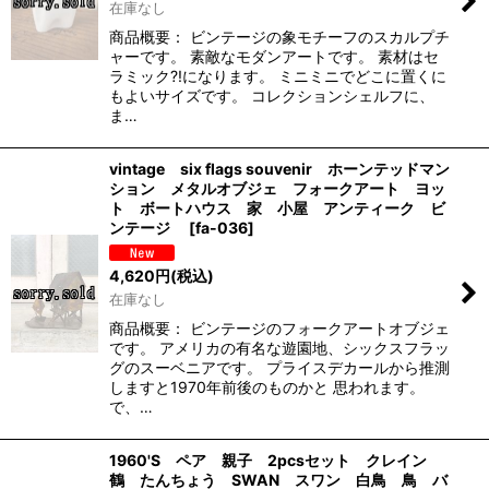
在庫なし
商品概要： ビンテージの象モチーフのスカルプチ
ャーです。 素敵なモダンアートです。 素材はセ
ラミック?!になります。 ミニミニでどこに置くに
もよいサイズです。 コレクションシェルフに、
ま…
vintage six flags souvenir ホーンテッドマン
ション メタルオブジェ フォークアート ヨッ
ト ボートハウス 家 小屋 アンティーク ビ
ンテージ
[
fa-036
]
4,620
円
(税込)
在庫なし
商品概要： ビンテージのフォークアートオブジェ
です。 アメリカの有名な遊園地、シックスフラッ
グのスーベニアです。 プライスデカールから推測
しますと1970年前後のものかと 思われます。
で、…
1960'S ペア 親子 2pcsセット クレイン
鶴 たんちょう SWAN スワン 白鳥 鳥 バ