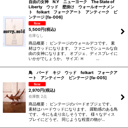
自由の女神 N.Y ニューヨーク The State of
Liberty ウッド 壁掛け ウォールオーナメン
ト folkart フォークアート アンティーク ビ
ンテージ
[
fa-006
]
5,500
円
(税込)
在庫なし
商品概要： ビンテージのウォールデコです。 素
材はウッドになります。 ファニーでシュールな自
由の女神になります。 オブジェ、ディスプレイに
いかがでしょうか。 サイズ: Ｈ …
鳥 バード キジ ウッド folkart フォークア
ート アンティーク ビンテージ
[
fa-005
]
2,970
円
(税込)
在庫数 2点
商品概要： ビンテージのバードオブジェです。
素材はハードウッドになります。 躍動感のある鳥
です。 今にも走り出しそうです。 様々なディス
プレイにどうぞ。 同じような程度の物が…