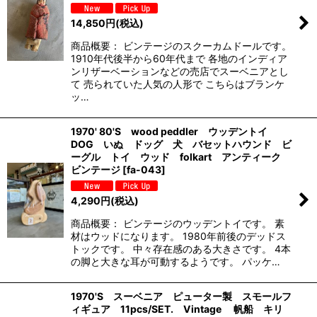
14,850
円
(税込)
商品概要： ビンテージのスクーカムドールです。
1910年代後半から60年代まで 各地のインディア
ンリザーベーションなどの売店でスーベニアとし
て 売られていた人気の人形で こちらはブランケ
ッ…
1970' 80'S wood peddler ウッデントイ
DOG いぬ ドッグ 犬 バセットハウンド ビ
ーグル トイ ウッド folkart アンティーク
ビンテージ
[
fa-043
]
4,290
円
(税込)
商品概要： ビンテージのウッデントイです。 素
材はウッドになります。 1980年前後のデッドス
トックです。 中々存在感のある大きさです。 4本
の脚と大きな耳が可動するようです。 パッケ…
1970'S スーベニア ピューター製 スモールフ
ィギュア 11pcs/SET. Vintage 帆船 キリ