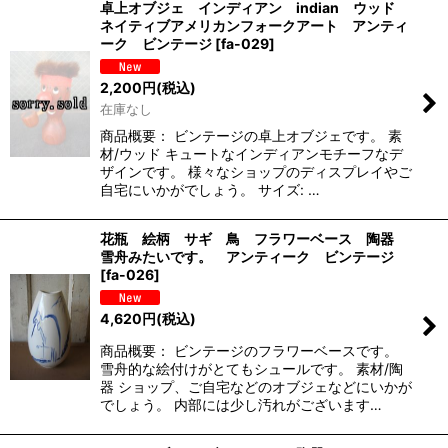
卓上オブジェ インディアン indian ウッド
ネイティブアメリカンフォークアート アンティ
ーク ビンテージ
[
fa-029
]
2,200
円
(税込)
在庫なし
商品概要： ビンテージの卓上オブジェです。 素
材/ウッド キュートなインディアンモチーフなデ
ザインです。 様々なショップのディスプレイやご
自宅にいかがでしょう。 サイズ: …
花瓶 絵柄 サギ 鳥 フラワーベース 陶器
雪舟みたいです。 アンティーク ビンテージ
[
fa-026
]
4,620
円
(税込)
商品概要： ビンテージのフラワーベースです。
雪舟的な絵付けがとてもシュールです。 素材/陶
器 ショップ、ご自宅などのオブジェなどにいかが
でしょう。 内部には少し汚れがございます…