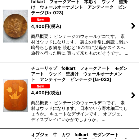
folkart フォークアート 木彫り ウッド 壁掛
け ウォールオーナメント アンティーク ビン
テージ
[
fa-023
]
4,400
円
(税込)
商品概要： ビンテージのウォールデコです。 素
材はウッドになります。 裏面の非常に解読し難い
暗号らしき物を 読むと1972年に父母がスイスへ
旅行へ行った時に 買って来たものだそうです。 …
チューリップ folkart フォークアート モダン
アート ウッド 壁掛け ウォールオーナメン
ト アンティーク ビンテージ
[
fa-022
]
4,400
円
(税込)
商品概要： ビンテージのウォールデコです。 素
材はウッドになります。 日本でいう寄木細工でし
ょうか。 キュートなデザインです。 オブジェ、
ディスプレイにいかがでしょうか。 …
オブジェ 牛 カウ folkart モダンアート