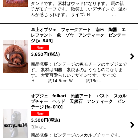
タンドです。 素材はウッドになります。 馬の親
子がモチーフです。 微笑ましいデザインで、温か
みが感じられます。 サイズ: Ｈ …
卓上オブジェ フォークアート 南米 陶器 エ
レファント 象 ゾウ アンティーク ビンテー
ジ
[
a-849
]
3,850
円
(税込)
商品概要： ビンテージの象モチーフのオブジェで
す。 素材は陶器 素焼きのようなものになりま
す。 大変可愛らしいデザインです。 サイズ:
Ｈ 約14.5cm Ｗ 約16c…
オブジェ folkart 民族アート バスト スカル
プチャー ヘッド 天然石 アンティーク ビン
テージ
[
fa-010
]
3,300
円
(税込)
在庫なし
商品概要： ビンテージのスカルプチャーです。