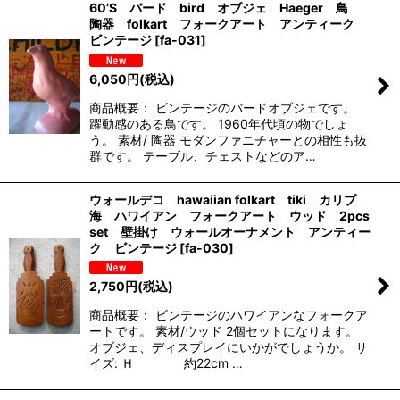
60’S バード bird オブジェ Haeger 鳥
陶器 folkart フォークアート アンティーク
ビンテージ
[
fa-031
]
6,050
円
(税込)
商品概要： ビンテージのバードオブジェです。
躍動感のある鳥です。 1960年代頃の物でしょ
う。 素材/ 陶器 モダンファニチャーとの相性も抜
群です。 テーブル、チェストなどのア…
ウォールデコ hawaiian folkart tiki カリブ
海 ハワイアン フォークアート ウッド 2pcs
set 壁掛け ウォールオーナメント アンティー
ク ビンテージ
[
fa-030
]
2,750
円
(税込)
商品概要： ビンテージのハワイアンなフォークア
ートです。 素材/ウッド 2個セットになります。
オブジェ、ディスプレイにいかがでしょうか。 サ
イズ: Ｈ 約22cm …