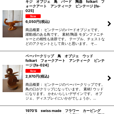
キジ オブジェ 鳥 バード 陶器 folkart フ
ォークアート アンティーク ビンテージ
[
fa-
025
]
6,050
円
(税込)
商品概要： ビンテージのバードオブジェです。
躍動感のある鳥です。 素材/陶器 モダンファニチ
ャーとの相性も抜群です。 テーブル、チェストな
どのアクセントとして良いと思います。 そ…
ペーパークリップ 鳥 オブジェ ウッド
folkart フォークアート アンティーク ビンテ
ージ
[
fa-024
]
2,970
円
(税込)
商品概要： ビンテージのペーパークリップです。
鳥の口がクリップになっています。 素材/ ウッド
になります。 かわいらしいデザインです。 オブ
ジェ、ディスプレイにいかがでしょうか。…
1970’S swiss made フラワー カービング