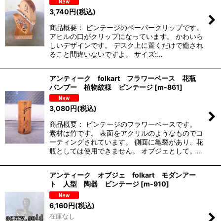
3,740
円
(税込)
商品概要： ビンテージのペーパークリップです。
アヒルの口がクリップになっています。 かわいら
しいデザインです。 デスク上に置くだけで癒され
ること間違いないですよ。 サイズ:…
アンティーク folkart フラワーベース 花瓶
バンブー 植物紋様 ビンテージ
[
m-861
]
3,080
円
(税込)
商品概要： ビンテージのフラワーベースです。
素材は竹です。 表面をアクリルのようなものでコ
ーティングされています。 側面に亀裂があり、花
瓶としては使用できません。 オブジェとして。…
アンティーク オブジェ folkart モダンアー
ト 人型 陶器 ビンテージ
[
m-910
]
6,160
円
(税込)
在庫なし