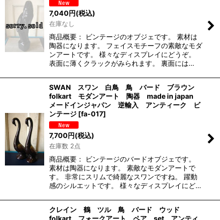
7,040
円
(税込)
在庫なし
商品概要： ビンテージのオブジェです。 素材は
陶器になります。 フェイスモチーフの素敵なモダ
ンアートです。 様々なディスプレイにどうぞ。
表面に薄くクラックがみられます。 裏面には…
SWAN スワン 白鳥 鳥 バード ブラウン
folkart モダンアート 陶器 made in japan
メードインジャパン 逆輸入 アンティーク ビ
ンテージ
[
fa-017
]
7,700
円
(税込)
在庫数 2点
商品概要： ビンテージのバードオブジェです。
素材は陶器になります。 素敵なモダンアートで
す。 非常にスリムで綺麗なスワンですね。 躍動
感のシルエットです。 様々なディスプレイにど…
クレイン 鶴 ツル 鳥 バード ウッド
folkart フォークアート ペア set アンティ