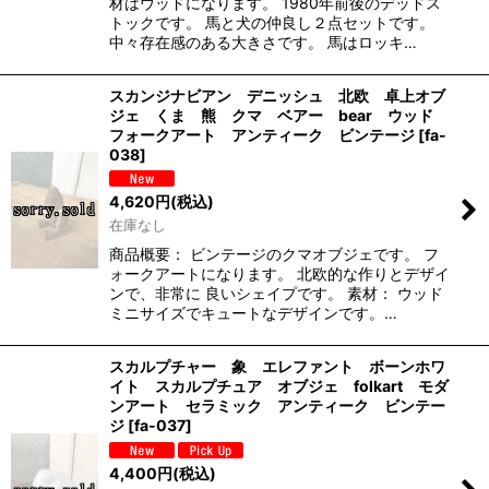
材はウッドになります。 1980年前後のデッドス
トックです。 馬と犬の仲良し２点セットです。
中々存在感のある大きさです。 馬はロッキ…
スカンジナビアン デニッシュ 北欧 卓上オブ
ジェ くま 熊 クマ ベアー bear ウッド
フォークアート アンティーク ビンテージ
[
fa-
038
]
4,620
円
(税込)
在庫なし
商品概要： ビンテージのクマオブジェです。 フ
ォークアートになります。 北欧的な作りとデザイ
ンで、非常に 良いシェイプです。 素材： ウッド
ミニサイズでキュートなデザインです。…
スカルプチャー 象 エレファント ボーンホワ
イト スカルプチュア オブジェ folkart モダ
ンアート セラミック アンティーク ビンテー
ジ
[
fa-037
]
4,400
円
(税込)