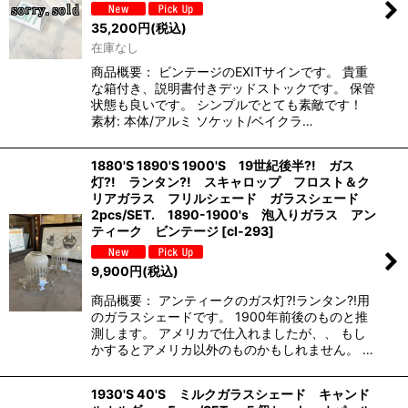
35,200
円
(税込)
在庫なし
商品概要： ビンテージのEXITサインです。 貴重
な箱付き、説明書付きデッドストックです。 保管
状態も良いです。 シンプルでとても素敵です！
素材: 本体/アルミ ソケット/ベイクラ…
1880'S 1890'S 1900'S 19世紀後半?! ガス
灯?! ランタン?! スキャロップ フロスト＆ク
リアガラス フリルシェード ガラスシェード
2pcs/SET. 1890-1900's 泡入りガラス アン
ティーク ビンテージ
[
cl-293
]
9,900
円
(税込)
商品概要： アンティークのガス灯?!ランタン?!用
のガラスシェードです。 1900年前後のものと推
測します。 アメリカで仕入れましたが、、 もし
かするとアメリカ以外のものかもしれません。 …
1930'S 40'S ミルクガラスシェード キャンド