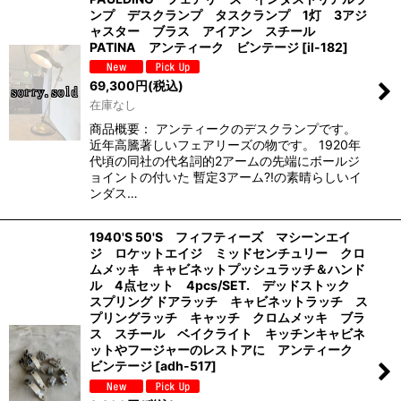
ンプ デスクランプ タスクランプ 1灯 3アジ
ャスター ブラス アイアン スチール
PATINA アンティーク ビンテージ
[
il-182
]
69,300
円
(税込)
在庫なし
商品概要： アンティークのデスクランプです。
近年高騰著しいフェアリーズの物です。 1920年
代頃の同社の代名詞的2アームの先端にボールジ
ョイントの付いた 暫定3アーム?!の素晴らしいイ
ンダス…
1940'S 50'S フィフティーズ マシーンエイ
ジ ロケットエイジ ミッドセンチュリー クロ
ムメッキ キャビネットプッシュラッチ＆ハンド
ル 4点セット 4pcs/SET. デッドストック
スプリング ドアラッチ キャビネットラッチ ス
プリングラッチ キャッチ クロムメッキ ブラ
ス スチール ベイクライト キッチンキャビネ
ットやフージャーのレストアに アンティーク
ビンテージ
[
adh-517
]