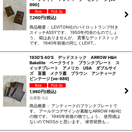
690
]
7,260
円
(税込)
商品概要： LEVITON社のパイロットランプ付き
スイッチASSYです。 1950年代頃のものでしょ
う。 箱はありませんが、 貴重なデッドストック
です。 1940年前後の同じくLEVIT…
1930'S 40'S デッドストック ARROW H&H
Bakelite ベークライト ブランクプレート ス
イッチプレート アメリカ USA ダブルサイ
ズ 盲蓋 メクラ蓋 ブラウン アンティーク
ビンテージ
[
ve-689
]
1,980
円
(税込)
在庫数 6点
商品概要： アンティークのブランクプレートで
す。 アールデコデザインが素敵なARROW H&H社
の物です。 1940年前後の物でしょう。 使用感は
ないのでNOSかと思います。 保管状態も…