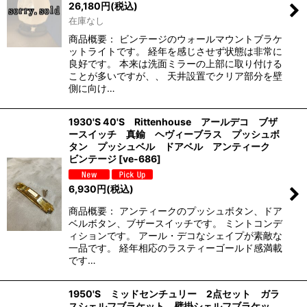
26,180
円
(税込)
在庫なし
商品概要： ビンテージのウォールマウントブラケ
ットライトです。 経年を感じさせず状態は非常に
良好です。 本来は洗面ミラーの上部に取り付ける
ことが多いですが、、 天井設置でクリア部分を壁
側に向け…
1930'S 40'S Rittenhouse アールデコ ブザ
ースイッチ 真鍮 ヘヴィーブラス プッシュボ
タン プッシュベル ドアベル アンティーク
ビンテージ
[
ve-686
]
6,930
円
(税込)
商品概要： アンティークのプッシュボタン、ドア
ベルボタン、ブザースイッチです。 ミントコンデ
ィションです。 アール・デコなシェイプが素敵な
一品です。 経年相応のラスティーゴールド感満載
です…
1950'S ミッドセンチュリー 2点セット ガラ
スシェルフブラケット 壁掛シェルフブラケッ