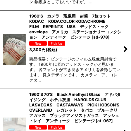
ン 鍋敷きとしてもいいですが、 …
1960'S カメラ 現像用 封筒 7枚セット
KODAC KODACOLOR KODACHROME
FILM REPRINTS USA デッドストック
envelope アメリカ ステーショナリーコレクシ
ョン アンティーク ビンテージ
[
sd-978
]
3,300
円
(税込)
商品概要： ビンテージのフィルム現像用封筒で
す。 1960年代頃のデッドストックかと思いま
す。 各フォントが古き良きアメリカを象徴してい
ます。 良きデザインです。 カメラマニア、コレ
クタ…
1960'S 70'S Black Amethyst Glass アドバタ
イジング ホテル灰皿 HAROLDS CLUB
LASVEGAS CASTAWAYS PICK HOBSON'S
OVERLAND シガレット タバコ ブルークリ
アガラス ブラックアメジストガラス アッシュ
トレイ アンティーク ビンテージ
[
at-067
]