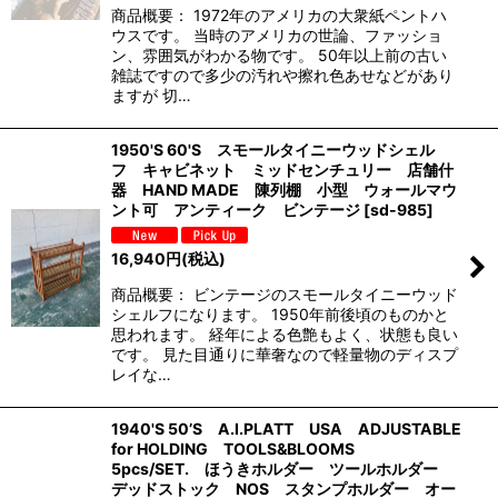
商品概要： 1972年のアメリカの大衆紙ペントハ
ウスです。 当時のアメリカの世論、ファッショ
ン、雰囲気がわかる物です。 50年以上前の古い
雑誌ですので多少の汚れや擦れ色あせなどがあり
ますが 切…
1950'S 60'S スモールタイニーウッドシェル
フ キャビネット ミッドセンチュリー 店舗什
器 HAND MADE 陳列棚 小型 ウォールマウ
ント可 アンティーク ビンテージ
[
sd-985
]
16,940
円
(税込)
商品概要： ビンテージのスモールタイニーウッド
シェルフになります。 1950年前後頃のものかと
思われます。 経年による色艶もよく、状態も良い
です。 見た目通りに華奢なので軽量物のディスプ
レイな…
1940'S 50’S A.I.PLATT USA ADJUSTABLE
for HOLDING TOOLS&BLOOMS
5pcs/SET. ほうきホルダー ツールホルダー
デッドストック NOS スタンプホルダー オー