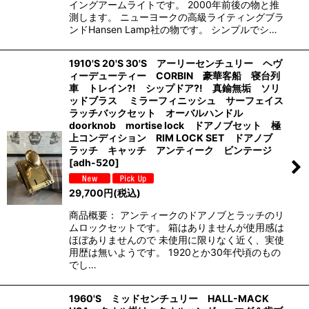
イングアームライトです。 2000年前後の物と推
測します。 ニューヨークの高級ライティングブラ
ンドHansen Lamp社の物です。 シンプルでシ…
1910'S 20'S 30'S アーリーセンチュリー ヘヴ
ィーデューティー CORBIN 豪華客船 寝台列
車 トレイン?! シップドア?! 真鍮無垢 ソリ
ッドブラス ミラーフィニッシュ サーフェイス
ラッチバックセット オーバルハンドル
doorknob mortise lock ドアノブセット 極
上コンディション RIM LOCK SET ドアノブ
ラッチ キャッチ アンティーク ビンテージ
[
adh-520
]
29,700
円
(税込)
商品概要： アンティークのドアノブとラッチのリ
ムロックセットです。 箱はありませんが使用感は
ほぼありませんので 未使用に限りなく近く、実使
用歴は無いようです。 1920とか30年代頃のもの
でし…
1960'S ミッドセンチュリー HALL-MACK