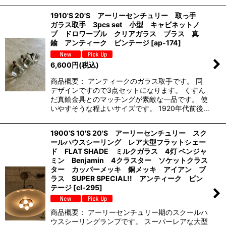
1910'S 20'S アーリーセンチュリー 取っ手
ガラス取手 3pcs set 小型 キャビネットノ
ブ ドロワープル クリアガラス ブラス 真
鍮 アンティーク ビンテージ
[
ap-174
]
6,600
円
(税込)
商品概要： アンティークのガラス取手です。 同
デザインですので3点セットになります。 くすん
だ真鍮金具とのマッチングが素敵な一品です。 使
いやすそうな程よいサイズです。 1920年代前後…
1900’S 10'S 20'S アーリーセンチュリー スク
ールハウスシーリング レア大型フラットシェー
ド FLAT SHADE ミルクガラス 4灯 ベンジャ
ミン Benjamin 4クラスター ソケットクラス
ター カッパーメッキ 銅メッキ アイアン ブ
ラス SUPER SPECIAL!! アンティーク ビン
テージ
[
cl-295
]
商品概要： アーリーセンチュリー期のスクールハ
ウスシーリングランプです。 スーパーレアな大型