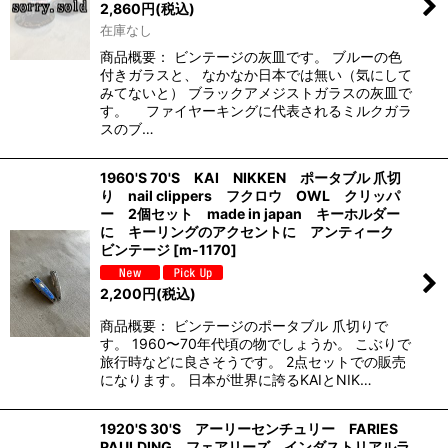
2,860
円
(税込)
在庫なし
商品概要： ビンテージの灰皿です。 ブルーの色
付きガラスと、 なかなか日本では無い（気にして
みてないと） ブラックアメジストガラスの灰皿で
す。 ファイヤーキングに代表されるミルクガラ
スのブ…
1960'S 70'S KAI NIKKEN ポータブル 爪切
り nail clippers フクロウ OWL クリッパ
ー 2個セット made in japan キーホルダー
に キーリングのアクセントに アンティーク
ビンテージ
[
m-1170
]
2,200
円
(税込)
商品概要： ビンテージのポータブル 爪切りで
す。 1960〜70年代頃の物でしょうか。 こぶりで
旅行時などに良さそうです。 2点セットでの販売
になります。 日本が世界に誇るKAIとNIK…
1920'S 30'S アーリーセンチュリー FARIES
PAULDING フェアリーズ インダストリアルラ