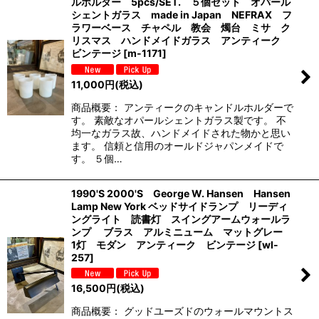
ルホルダー 5pcs/SET. ５個セット オパール
シェントガラス made in Japan NEFRAX フ
ラワーベース チャペル 教会 燭台 ミサ ク
リスマス ハンドメイドガラス アンティーク
ビンテージ
[
m-1171
]
11,000
円
(税込)
商品概要： アンティークのキャンドルホルダーで
す。 素敵なオパールシェントガラス製です。 不
均一なガラス故、ハンドメイドされた物かと思い
ます。 信頼と信用のオールドジャパンメイドで
す。 ５個…
1990'S 2000'S George W. Hansen Hansen
Lamp New York ベッドサイドランプ リーディ
ングライト 読書灯 スイングアームウォールラ
ンプ ブラス アルミニューム マットグレー
1灯 モダン アンティーク ビンテージ
[
wl-
257
]
16,500
円
(税込)
商品概要： グッドユーズドのウォールマウントス