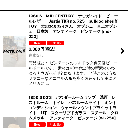
…
1960'S MID CENTURY ナウガハイド ビニー
ルレザー Jestia TKR no. 725 bulldog sheriff
TOY 犬のおまわりさん オブジェ 卓上オブジ
ェ 日本製 アンティーク ビンテージ
[
md-
223
]
6,380
円
(税込)
在庫なし
商品概要： ビンテージのブルドック保安官ビニー
ルドールです。 素材は60年代当時の新素材いわ
ゆるナウガハイド?!になります。 当時このような
ファニーなアニマル人形を多く製造そして主にア
メリカに …
1950'S 60'S パウダールームランプ 洗面 レ
ストルーム トイレ バスルームライト ミント
コンディション ウォールマウントブラケットラ
イト 1灯 スターリブドガラス スチール クロ
ムメッキ アンティーク ビンテージ
[
wl-256
]