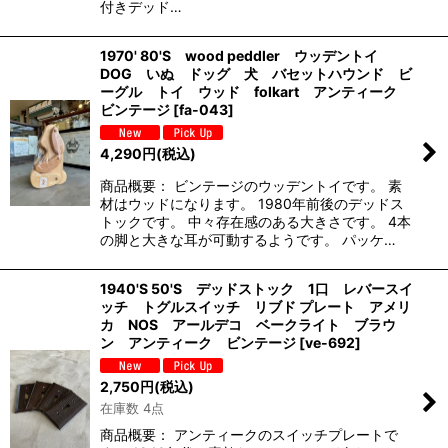
付きデッド…
1970' 80'S wood peddler ウッデントイ
DOG いぬ ドッグ 犬 バセットハウンド ビ
ーグル トイ ウッド folkart アンティーク
ビンテージ
[
fa-043
]
4,290
円
(税込)
商品概要： ビンテージのウッデントイです。 素
材はウッドになります。 1980年前後のデッドス
トックです。 中々存在感のある大きさです。 4本
の脚と大きな耳が可動するようです。 パッケ…
1940'S 50'S デッドストック 1口 レバースイ
ッチ トグルスイッチ リブド プレート アメリ
カ NOS アールデコ ベークライト ブラウ
ン アンティーク ビンテージ
[
ve-692
]
2,750
円
(税込)
在庫数 4点
商品概要： アンティークのスイッチプレートで