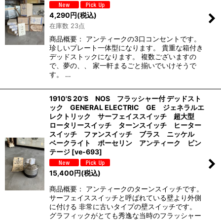
4,290
円
(税込)
在庫数 23点
商品概要： アンティークの3口コンセントです。
珍しいプレート一体型になります。 貴重な箱付き
デッドストックになります。 複数ございますの
で、夢の、、 家一軒まるごと揃いでいけそうで
す。 …
1910'S 20'S NOS フラッシャー付 デッドスト
ック GENERAL ELECTRIC GE ジェネラルエ
レクトリック サーフェイススイッチ 超大型
ロータリースイッチ ターンスイッチ ヒーター
スイッチ ファンスイッチ ブラス ニッケル
ベークライト ポーセリン アンティーク ビン
テージ
[
ve-693
]
15,400
円
(税込)
商品概要： アンティークのターンスイッチです。
サーフェイススイッチと呼ばれている壁より外側
に付ける 非常に古いタイプの壁スイッチです。
グラフィックがとても秀逸な当時のフラッシャー