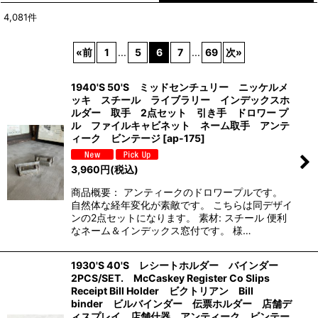
4,081
件
表示数
:
«
前
1
...
5
6
7
...
69
次
»
並び順
:
1940'S 50'S ミッドセンチュリー ニッケルメ
ッキ スチール ライブラリー インデックスホ
絞り込む
ルダー 取手 2点セット 引き手 ドロワー プ
ル ファイルキャビネット ネーム取手 アンテ
ィーク ビンテージ
[
ap-175
]
3,960
円
(税込)
商品概要： アンティークのドロワープルです。
自然体な経年変化が素敵です。 こちらは同デザイ
ンの2点セットになります。 素材: スチール 便利
なネーム＆インデックス窓付です。 様…
1930'S 40'S レシートホルダー バインダー
2PCS/SET. McCaskey Register Co Slips
Receipt Bill Holder ビクトリアン Bill
binder ビルバインダー 伝票ホルダー 店舗デ
ィスプレイ 店舗什器 アンティーク ビンテー