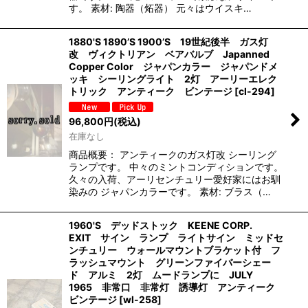
す。 素材: 陶器（炻器） 元々はウイスキ…
1880'S 1890’S 1900’S 19世紀後半 ガス灯
改 ヴィクトリアン ベアバルブ Japanned
Copper Color ジャパンカラー ジャパンドメ
ッキ シーリングライト 2灯 アーリーエレク
トリック アンティーク ビンテージ
[
cl-294
]
96,800
円
(税込)
在庫なし
商品概要： アンティークのガス灯改 シーリング
ランプです。 中々のミントコンディションです。
久々の入荷、アーリセンチュリー愛好家にはお馴
染みの ジャパンカラーです。 素材: ブラス（…
1960'S デッドストック KEENE CORP.
EXIT サイン ランプ ライトサイン ミッドセ
ンチュリー ウォールマウントブラケット付 フ
ラッシュマウント グリーンファイバーシェー
ド アルミ 2灯 ムードランプに JULY
1965 非常口 非常灯 誘導灯 アンティーク
ビンテージ
[
wl-258
]