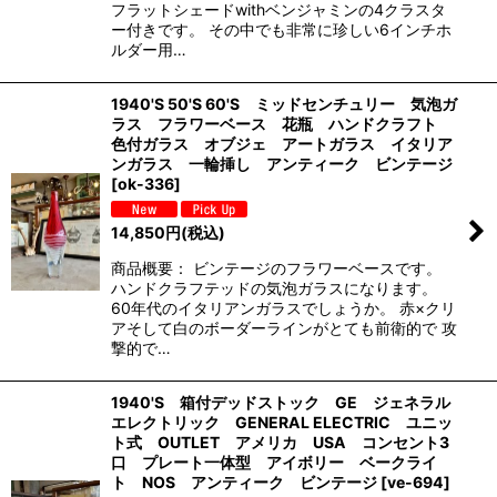
フラットシェードwithベンジャミンの4クラスタ
ー付きです。 その中でも非常に珍しい6インチホ
ルダー用…
1940'S 50'S 60'S ミッドセンチュリー 気泡ガ
ラス フラワーベース 花瓶 ハンドクラフト
色付ガラス オブジェ アートガラス イタリア
ンガラス 一輪挿し アンティーク ビンテージ
[
ok-336
]
14,850
円
(税込)
商品概要： ビンテージのフラワーベースです。
ハンドクラフテッドの気泡ガラスになります。
60年代のイタリアンガラスでしょうか。 赤×クリ
アそして白のボーダーラインがとても前衛的で 攻
撃的で…
1940'S 箱付デッドストック GE ジェネラル
エレクトリック GENERAL ELECTRIC ユニッ
ト式 OUTLET アメリカ USA コンセント3
口 プレート一体型 アイボリー ベークライ
ト NOS アンティーク ビンテージ
[
ve-694
]