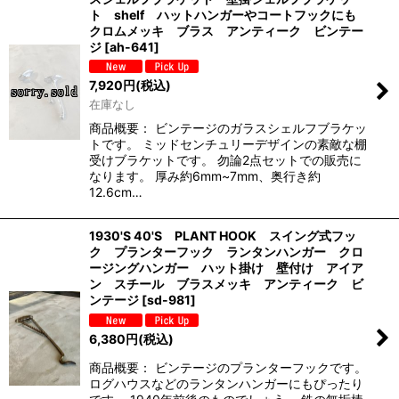
ト shelf ハットハンガーやコートフックにも
クロムメッキ ブラス アンティーク ビンテー
ジ
[
ah-641
]
7,920
円
(税込)
在庫なし
商品概要： ビンテージのガラスシェルフブラケッ
トです。 ミッドセンチュリーデザインの素敵な棚
受けブラケットです。 勿論2点セットでの販売に
なります。 厚み約6mm~7mm、奥行き約
12.6cm…
1930'S 40'S PLANT HOOK スイング式フッ
ク プランターフック ランタンハンガー クロ
ージングハンガー ハット掛け 壁付け アイア
ン スチール ブラスメッキ アンティーク ビ
ンテージ
[
sd-981
]
6,380
円
(税込)
商品概要： ビンテージのプランターフックです。
ログハウスなどのランタンハンガーにもぴったり