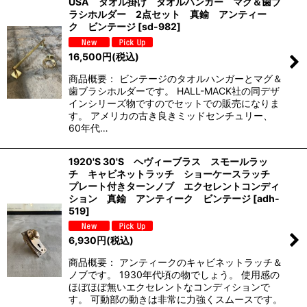
USA タオル掛け タオルハンガー マグ＆歯ブ
ラシホルダー 2点セット 真鍮 アンティー
ク ビンテージ
[
sd-982
]
16,500
円
(税込)
商品概要： ビンテージのタオルハンガーとマグ＆
歯ブラシホルダーです。 HALL-MACK社の同デザ
インシリーズ物ですのでセットでの販売になりま
す。 アメリカの古き良きミッドセンチュリー、
60年代…
1920'S 30'S ヘヴィーブラス スモールラッ
チ キャビネットラッチ ショーケースラッチ
プレート付きターンノブ エクセレントコンディ
ション 真鍮 アンティーク ビンテージ
[
adh-
519
]
6,930
円
(税込)
商品概要： アンティークのキャビネットラッチ＆
ノブです。 1930年代頃の物でしょう。 使用感の
ほぼほぼ無いエクセレントなコンディションで
す。 可動部の動きは非常に力強くスムースです。