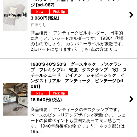
ジ
[
sd-987
]
3,960
円
(税込)
在庫なし
商品概要： アンティークビルホルダー、 日本的
に言うと、レシートホルダーです。 1930年代頃
のものでしょう。 カンパニーラベルが素敵です。
2点セットになりますが、うち1点の方は サ…
1930'S 40'S 50'S グースネック デスクラン
プ フレキシブル 蛇腹 タスクランプ 1灯 ス
チールシェード アイアン シャビーシック イ
ンダストリアル アンティーク ビンテージ
[
dl-
081
]
16,940
円
(税込)
商品概要： アンティークのデスクランプです。
ベースのビクトリアンデザインが素敵です。 シェ
ードの多重ペイントも雰囲気あって良い感じで
す。 1940年前後頃の物でしょう。 ネック部分は
195…