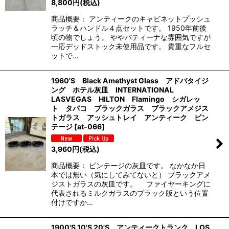
8,800
円
(税込)
商品概要： アンティークのキャビネットプッシュ
ラッチ＆ハンドル４点セットです。 1950年前後
頃の物でしょう。 ややパティーナな雰囲気ですが
一応デッドストック未使用品です。 貴重なフルセ
ットで…
1960'S Black Amethyst Glass アドバタイジ
ング ホテル灰皿 INTERNATIONAL
LASVEGAS HILTON Flamingo シガレッ
ト タバコ ブラックガラス ブラックアメジス
トガラス アッシュトレイ アンティーク ビン
テージ
[
at-066
]
3,960
円
(税込)
商品概要： ビンテージの灰皿です。 なかなか日
本では無い（気にしてみてないと） ブラックアメ
ジストガラスの灰皿です。 ファイヤーキングに
代表されるミルクガラスのブラック版という位置
付けですか…
1900'S 10'S 20'S アンティークトランク LOS