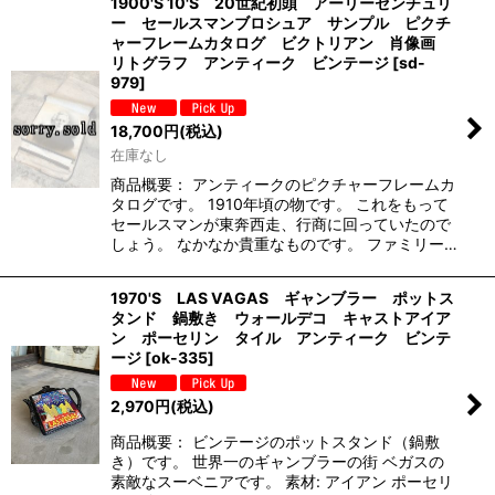
1900'S 10'S 20世紀初頭 アーリーセンチュリ
ー セールスマンブロシュア サンプル ピクチ
ャーフレームカタログ ビクトリアン 肖像画
リトグラフ アンティーク ビンテージ
[
sd-
979
]
18,700
円
(税込)
在庫なし
商品概要： アンティークのピクチャーフレームカ
タログです。 1910年頃の物です。 これをもって
セールスマンが東奔西走、行商に回っていたので
しょう。 なかなか貴重なものです。 ファミリー…
1970'S LAS VAGAS ギャンブラー ポットス
タンド 鍋敷き ウォールデコ キャストアイア
ン ポーセリン タイル アンティーク ビンテ
ージ
[
ok-335
]
2,970
円
(税込)
商品概要： ビンテージのポットスタンド（鍋敷
き）です。 世界一のギャンブラーの街 ベガスの
素敵なスーベニアです。 素材: アイアン ポーセリ