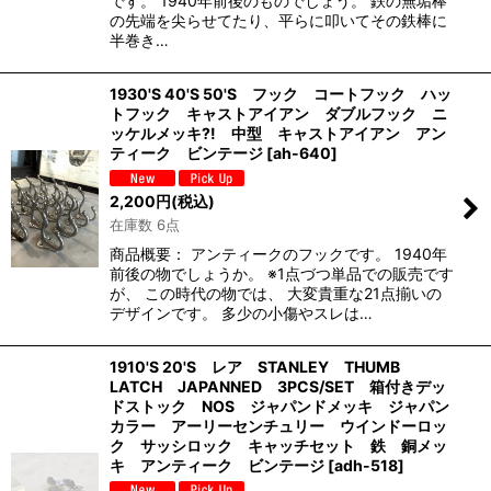
です。 1940年前後のものでしょう。 鉄の無垢棒
の先端を尖らせてたり、平らに叩いてその鉄棒に
半巻き…
1930'S 40'S 50'S フック コートフック ハッ
トフック キャストアイアン ダブルフック ニ
ッケルメッキ?! 中型 キャストアイアン アン
ティーク ビンテージ
[
ah-640
]
2,200
円
(税込)
在庫数 6点
商品概要： アンティークのフックです。 1940年
前後の物でしょうか。 ※1点づつ単品での販売です
が、 この時代の物では、 大変貴重な21点揃いの
デザインです。 多少の小傷やスレは…
1910'S 20'S レア STANLEY THUMB
LATCH JAPANNED 3PCS/SET 箱付きデッ
ドストック NOS ジャパンドメッキ ジャパン
カラー アーリーセンチュリー ウインドーロッ
ク サッシロック キャッチセット 鉄 銅メッ
キ アンティーク ビンテージ
[
adh-518
]