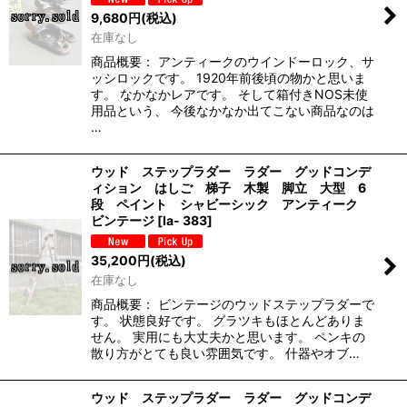
9,680
円
(税込)
在庫なし
商品概要： アンティークのウインドーロック、サ
ッシロックです。 1920年前後頃の物かと思いま
す。 なかなかレアです。 そして箱付きNOS未使
用品という、 今後なかなか出てこない商品なのは
…
ウッド ステップラダー ラダー グッドコンデ
ィション はしご 梯子 木製 脚立 大型 6
段 ペイント シャビーシック アンティーク
ビンテージ
[
la- 383
]
35,200
円
(税込)
在庫なし
商品概要： ビンテージのウッドステップラダーで
す。 状態良好です。 グラツキもほとんどありま
せん。 実用にも大丈夫かと思います。 ペンキの
散り方がとても良い雰囲気です。 什器やオブ…
ウッド ステップラダー ラダー グッドコンデ