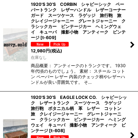
1920'S 30'S CORBIN シャビーシック ペー
パートランク レザーハンドル レザーコーナー
ガード スーツケース ラゲッジ 旅行鞄 旅
クレイジージャーニー グレートジャーニー ク
ラシックカー ビンテージカー ヘミングウェ
イ キューバ 撮影小物 アンティーク ビンテ
ージ
[
t-609
]
12,980
円
(税込)
在庫なし
商品概要： アンティークのトランクです。 1930
年代頃のものでしょう。 素材： スチール コット
ン ペーパー レザー 内装のチェック柄やレザーハ
ンドルが良い雰囲気です。 そ…
1920'S 30'S EAGLE LOCK CO. シャビーシッ
ク レザートランク スーツケース ラゲッジ
旅行鞄 ボタニカル柄 革 レザー コットン
旅 クレイジージャーニー グレートジャーニ
ー クラシックカー ビンテージカー ヘミング
ウェイ キューバ 撮影小物 アンティーク ビ
ンテージ
[
t-608
]