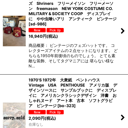
ズ Shriners フリーメイソン フリーメーソ
ン freemason NEW YORK COSTUME CO.
MILITARY & SOCIETY COOP ディスプレイ
に やや虫喰いアリ アンティーク ビンテージ
[
sd-986
]
16,940
円
(税込)
商品概要： ビンテージのフェズハットです。 コ
レクターズアイテムの２点セットになります。 ど
ちらも1950年前後頃のものでしょう。 とても素
敵な装飾、そしてタグマニアには 堪らない様な
N…
1970'S 1972年 大衆紙 ペントハウス
Vintage USA PENTHOUSE アメリカ版 デ
ザインソースに サンプルブックに ディスプレ
イに アメリカンクラシックデザイン 洋書 お
しゃれヌード アート本 古本 ソフトグラビ
ア ビンテージ
[
bo-323
]
2,090
円
(税込)
在庫なし