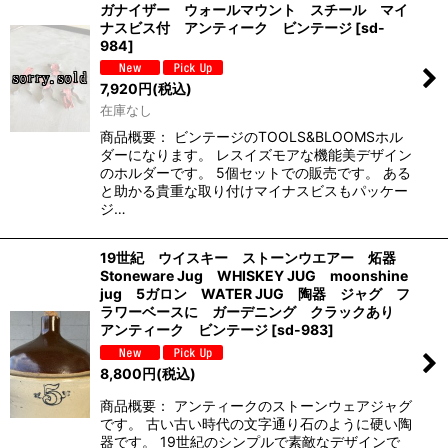
ガナイザー ウォールマウント スチール マイ
ナスビス付 アンティーク ビンテージ
[
sd-
984
]
7,920
円
(税込)
在庫なし
商品概要： ビンテージのTOOLS&BLOOMSホル
ダーになります。 レスイズモアな機能美デザイン
のホルダーです。 5個セットでの販売です。 ある
と助かる貴重な取り付けマイナスビスもパッケー
ジ…
19世紀 ウイスキー ストーンウエアー 炻器
Stoneware Jug WHISKEY JUG moonshine
jug 5ガロン WATER JUG 陶器 ジャグ フ
ラワーベースに ガーデニング クラックあり
アンティーク ビンテージ
[
sd-983
]
8,800
円
(税込)
商品概要： アンティークのストーンウェアジャグ
です。 古い古い時代の文字通り石のように硬い陶
器です。 19世紀のシンプルで素敵なデザインで