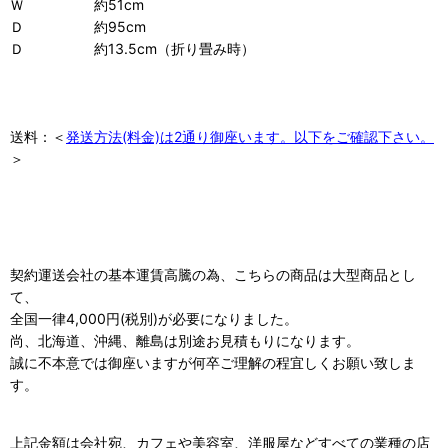
Ｗ 約51cm
Ｄ 約95cm
Ｄ 約13.5cm（折り畳み時）
送料：＜
発送方法(料金)は2通り御座います。以下をご確認下さい。
＞
契約運送会社の基本運賃高騰の為、こちらの商品は大型商品とし
て、
全国一律4,000円(税別)が必要になりました。
尚、北海道、沖縄、離島は別途お見積もりになります。
誠に不本意では御座いますが何卒ご理解の程宜しくお願い致しま
す。
上記金額は会社宛、カフェや美容室、洋服屋などすべての業種の店