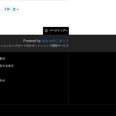
...
136
次
»
ページトップへ
Powered by
おちゃのこネット
とショッピングカート付きネットショップ開業サービス
案内
取引法表示
合せ