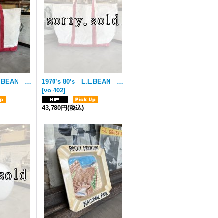
1980’s 90'S L.L.BEAN Vintage Boat and Tote ボートアンドトート エルエルビーン L.L.ビーン ビーントート ショートハンドル ジップトップ ファスナー付 ラージ LARGE MADE IN USA アメリカ製 ミントコンディション RED レッド 赤 2色タグ サイドセルビッジ 青耳 帆布 ビンテージ
1970’s 80’s L.L.BEAN Vintage Boat and Tote ボートアンドトート エルエルビーン L.L.ビーン ビーントート ショートハンドル ラージ LARGE MADE IN USA アメリカ製 グッドビンテージコンディション RED レッド 赤 初期ギザタグ ハンドル裏＆両サイドセルビッジ 青耳 帆布 エイティーズ ビンテージ
[
vo-402
]
43,780円
(税込)