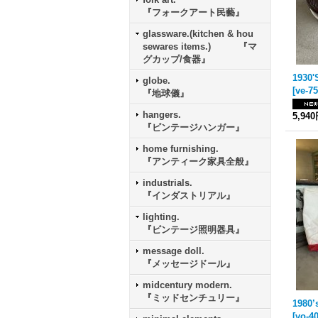
『フォークアート民藝』
glassware.(kitchen & hou
sewares items.) 『マ
グカップ/食器』
globe.
[
ve-7
『地球儀』
hangers.
5,94
『ビンテージハンガー』
home furnishing.
『アンティーク家具全般』
industrials.
『インダストリアル』
lighting.
『ビンテージ照明器具』
message doll.
『メッセージドール』
midcentury modern.
『ミッドセンチュリー』
[
vo-4