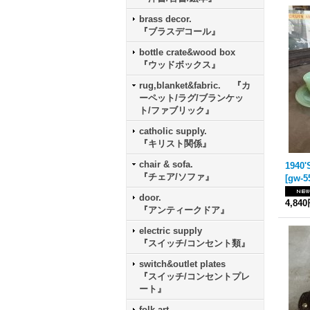
brass decor.
『ブラスデコール』
bottle crate&wood box
『ウッドボックス』
rug,blanket&fabric. 『カ
ーペット/ラグ/ブランケッ
ト/ファブリック』
catholic supply.
『キリスト関係』
chair & sofa.
『チェア/ソファ』
[
gw-5
door.
4,84
『アンティークドア』
electric supply
『スイッチ/コンセント類』
switch&outlet plates
『スイッチ/コンセントプレ
ート』
folk art.