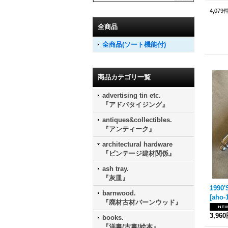
4,079
全商品
全商品(ソート機能付)
商品カテゴリ一覧
advertising tin etc.
『アドバタイジング』
antiques&collectibles.
『アンティーク』
architectural hardware
『ビンテージ建材関係』
ash tray.
『灰皿』
barnwood.
[
aho-
『廃材古材バーンウッド』
3,96
books.
『洋書/古書/絵本』