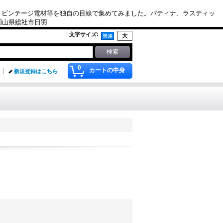
、ビンテージ電材等を独自の目線で集めてみました。パティナ、ラスティッ
. 岡山県総社市日羽
文字サイズ
:
0
カートの中身
新規登録はこちら