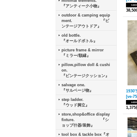
minimal elements.
『アンティーク小物』
38,5
outdoor & camping equip
ment. 『ビ
ンテージアウトドア』
old bottle.
『オールドボトル』
picture frame & mirror
『ミラー/額縁』
pillow,pillow doll & cushi
on.
『ビンテージクッション』
salvage one.
『サルベージ物』
[
ve-7
step ladder.
『ウッド脚立』
1,37
store,shop&office display
fixture. 『シ
ョップ什器/装飾』
tool box & tackle box『オ