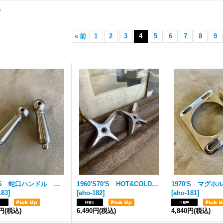
件
«
前
1
2
3
4
5
6
7
8
9
1990'S 蛇口ハンドル ペア ２個セット 水栓 蛇口 プランビング ステインレス ハンドル ビンテージ
1960'S70'S HOT&COLD 蛇口ハンドル ペア ２個セット 水栓 蛇口 プランビング ヘヴィーブラス クロムメッキ ハンドル アンティーク ビンテージ
183
]
[
aho-182
]
[
aho-181
]
0円
(税込)
6,490円
(税込)
4,840円
(税込)