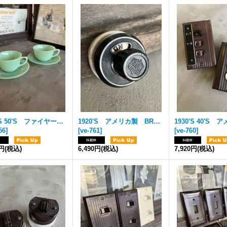
1940'S 50'S ファイヤーキング ジェダイ ジェーンレイ FK Fire King カップ＆ソーサー アンカーホッキング アンティーク ビンテージ
1920'S アメリカ製 BRYANT 小型 サーフェイススイッチ ロータリースイッチ ターンスイッチ スナップスイッチ ベークライト ポーセリン アンティーク ビンテージ
56
]
[
ve-761
]
[
ve-760
]
0円
(税込)
6,490円
(税込)
7,920円
(税込)