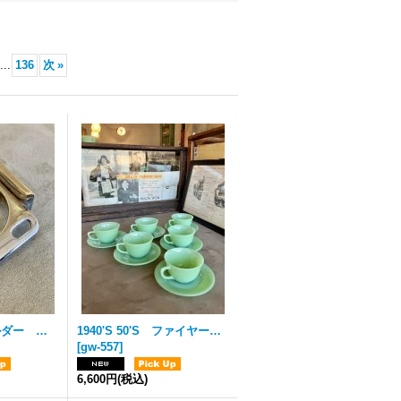
...
136
次
»
1970'S マグホルダー カップホルダー トゥースブラシホルダー 歯ブラシホルダー スチール クロームメッキ アメリカ アンティーク ビンテージ
1940'S 50'S ファイヤーキング ジェダイ ジェーンレイ FK Fire King カップ＆ソーサー アンカーホッキング 美品 ミントコンディション 最初期/刻印なし&中期50'S WARE刻印 アンティーク ビンテージ
[
gw-557
]
6,600円
(税込)