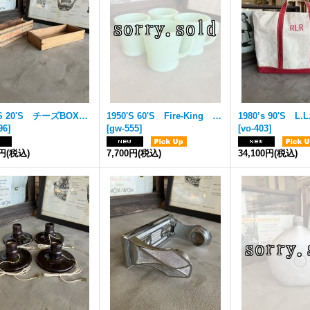
1910'S 20'S チーズBOX チーズクレート WILSON&CO TOLIBIA CHEESE ウッドボックス 木箱 ストレージ アドバタイジング 小物入れ パティナ トレイ ショップカード入れや名刺入れに アンティーク ビンテージ
1950'S 60'S Fire-King Jade-ite ジェダイ ファイヤーキング Dハンドルマグ 翡翠色 ミッドセンチュリー フィフティーズ アンティーク ビンテージ
96
]
[
gw-555
]
[
vo-403
]
0円
(税込)
7,700円
(税込)
34,100円
(税込)