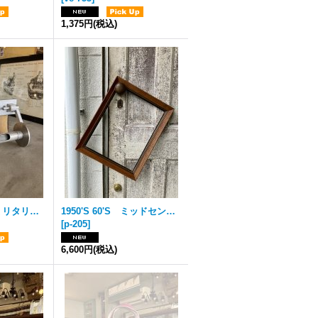
1,375円
(税込)
1950'S NOS ミリタリー デッドストック マシーンエイジ ロケットエイジ トイレット ペーパーホルダー U.S.MARINE CORPS 洗面 WC ヘヴィーデューティー キャストアルミニューム アメリカ製 海軍 船舶用 アンティーク ビンテージ
1950'S 60'S ミッドセンチュリー モダン 小型 ピクチャーフレーム ウッド 木製フレーム 額縁 アンティーク ビンテージ
[
p-205
]
6,600円
(税込)