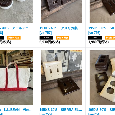
1930'S 40'S アールデコ LEVITON USA アメリカ製 サーフェイススイッチ スナップスイッチ トグルスイッチ レバースイッチ ベークライト ポーセリン アンティーク ビンテージ
1930'S 40'S アメリカ製 レア Despard Switch クイックチェンジ レバースイッチ P&S GE EAGLE BRYANT トグルスイッチ2口 アールデコ プレート付き ミントコンディション ブラウン アイボリー ベークライト アンティーク ビンテージ
58
]
[
ve-757
]
[
ve-756
]
0円
(税込)
6,930円
(税込)
1,980円
(税込)
1980’s L.L.BEAN Vintage Boat and Tote ボートアンドトート エルエルビーン L.L.ビーン ビーントート ショートハンドル ラージ LARGE MADE IN USA アメリカ製 グッドビンテージコンディション RED レッド 赤 ギザタグ ハンドル裏＆両サイドセルビッジ 青耳 帆布 エイティーズ ビンテージ
1950'S 60'S SIERRA ELECTRIC 2口 レバースイッチ トグルスイッチ スイッチプレート アメリカ ミントコンディション アールデコ ベークライト アイボリー&ブラウン 2口 アンティーク ビンテージ
04
]
[
ve-755
]
[
ve-754
]