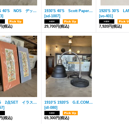
1930'S 40'S NOS デッドストック Monowatt レセプタクルランプ シンプル ベークライト ウォールマウント&シーリングマウント Pull Chain フラッシュマウント ブラウン 1灯 アンティーク ビンテージ
1930'S 40'S Scott Paper Co アメリカ製 トイレット ペーパーホルダー 洗面 WC クロームメッキ 真鍮 ミントコンディション アンティーク ビンテージ
63
]
[
sd-1007
]
[
vo-401
]
0円
(税込)
29,700円
(税込)
7,920円
(税込)
1980'S 2点SET イラスト アートプリント アメリカンポップカルチャー gay felton エイティーズ ビンテージ
1910’S 1920'S G.E.COMPANY ジェネラルエレクトリック ワーキングランプ デスクライト アーリーセンチュリー ブラス ニッケルメッキ アイアンベース テーブルランプ アルミシェード 1灯 自由でヴァリアブルな角度調節可能 スペシャルピース フルオリジナル アンティーク ビンテージ
57
]
[
dl-080
]
0円
(税込)
69,300円
(税込)