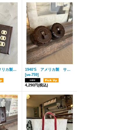
1930'S 40'S アメリカ製 レア Despard Switch クイックチェンジ レバースイッチ LEVITON A-H&H BRYANT GE トグルスイッチ&コンセント コンビネーション 3口 アールデコ プレート付き ミントコンディション ブラウン アイボリー ベークライト アンティーク ビンテージ
1940'S アメリカ製 サーフェイススイッチ M C トグルスイッチ レバースイッチ ブラウン ベークライト エクセレントコンディション アンティーク ビンテージ
[
ve-759
]
4,290円
(税込)