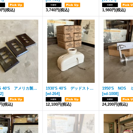
00円
(税込)
3,740円
(税込)
1,980円
(税込)
1930'S 40'S アメリカ製 3口 スイッチ＆コンセントプレート クイックチェンジ用 Despard Switch用 BELL P&S アールデコ ブラウン ベークライト アンティーク ビンテージ
1930'S 40'S デッドストック Porcelain Products,inc レセプタクル ポーセリンライト Porcelain Lamp ウォールマウント&シーリングマウント フラッシュマウント 1灯 箱付き ボーンチャイナ アールデコ アンティーク ビンテージ
52
]
[
wl-264
]
[
sd-1008
]
5円
(税込)
12,100円
(税込)
24,200円
(税込)