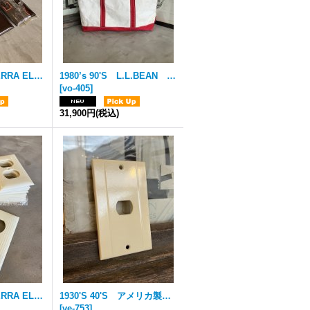
1950'S 60'S SIERRA ELECTRIC レバースイッチ トグルスイッチ プレート アメリカ ミントコンディション アールデコ ベークライト ダークブラウン 1口 アンティーク ビンテージ
1980’s 90'S L.L.BEAN Vintage Boat and Tote ボートアンドトート エルエルビーン L.L.ビーン ビーントート ショートハンドル ラージ LARGE MADE IN USA アメリカ製 グッドビンテージコンディション RED レッド 赤 2色タグ サイドセルビッジ 青耳 帆布 ビンテージ
[
vo-405
]
31,900円
(税込)
1950'S 60'S SIERRA ELECTRIC デュプレックス アウトレットプレート コンセントプレート スイッチプレート アメリカ ミントコンディション アールデコ ベークライト アイボリー&ブラウン 2口 アンティーク ビンテージ
1930'S 40'S アメリカ製 1口 スイッチ＆コンセントプレート クイックチェンジ用 Despard Switch用 UNILINE アールデコ アイボリー ベークライト アンティーク ビンテージ
[
ve-753
]