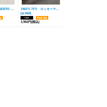
1920'S 30'S LANDERS FRARY&CLARK スタンダードキャンティーン カンティーン 水筒 キャンプ アメリカ USA製 ビンテージアウトドア アンティーク ビンテージ
1960'S 70'S ロッキーマウンテン国立公園 スーベニア 灰皿 コロラド州 アメリカ アッシュトレイ 陶器 ポーセリン アドバタイジング アンティーク ビンテージ
[
at-068
]
3,960円
(税込)