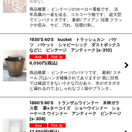
在庫なし
商品概要： ビンテージのホーロー看板です。 近
年高騰の一途を辿る、コカコーラ物です。 超大型
でインパクト大です。 素材/ アイアン 琺瑯 クラッ
クや歪み、サビ、汚れ、琺瑯の剥…
1930'S 40'S bucket トラッシュカン バケ
ツ バケット シャビーシック ダストボックス
などに ビンテージ アンティーク
[
s-310
]
6,050
円
(税込)
商品概要： ビンテージのバケツです。 素材/ スチ
ール 穴はハンダ補修されてありますが 底に目視
では確認できない小さな穴があり、水がポタポタ
と漏れるので おしゃれなゴミ箱やプランタ…
1880'S 90'S トランザムウインドー 木枠ガラ
ス窓 茶×ターコイズ ショーウインドー ショ
ーケース ウインドー アンティーク ビンテージ
[
s-308
]
12,650
円
(税込)