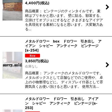
4,400
円
(税込)
商品概要： ビンテージのティンタイルです。 素
材はブリキかと思います。 壁に貼る、額装する、
立掛けてオブジェにするなど さまざまなアイデア
を具現化する素材になると思います。 大変魅力あ
る…
メタルドロワー box ドロワー 引き出し ア
イアン シャビー アンティーク ビンテージ
[
s-254
]
3,850
円
(税込)
在庫なし
商品概要： アンティークのメタルドロワーです。
メタルボックスとして店舗などでのご使用や、 卓
上の小物整理などに。 ディスプレイ什器として雰
囲気良くお使い頂けると思います。 使用方法…
メタルドロワー ドロワー 引き出し アイア
ン シャビー アンティーク ビンテージ
[
s-
253
]