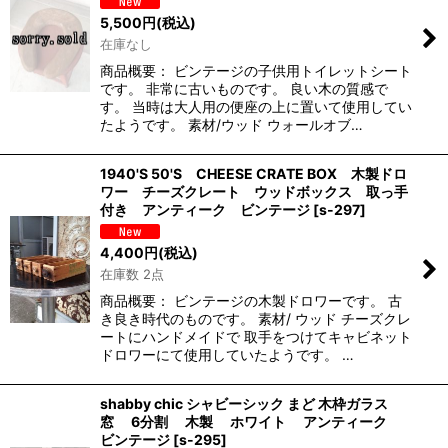
5,500
円
(税込)
在庫なし
商品概要： ビンテージの子供用トイレットシート
です。 非常に古いものです。 良い木の質感で
す。 当時は大人用の便座の上に置いて使用してい
たようです。 素材/ウッド ウォールオブ…
1940'S 50'S CHEESE CRATE BOX 木製ドロ
ワー チーズクレート ウッドボックス 取っ手
付き アンティーク ビンテージ
[
s-297
]
4,400
円
(税込)
在庫数 2点
商品概要： ビンテージの木製ドロワーです。 古
き良き時代のものです。 素材/ ウッド チーズクレ
ートにハンドメイドで 取手をつけてキャビネット
ドロワーにて使用していたようです。 …
shabby chic シャビーシック まど 木枠ガラス
窓 6分割 木製 ホワイト アンティーク
ビンテージ
[
s-295
]