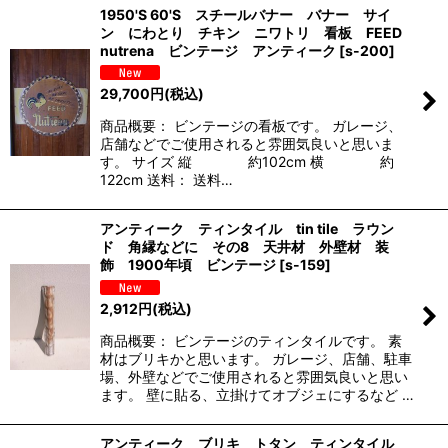
1950'S 60'S スチールバナー バナー サイ
ン にわとり チキン ニワトリ 看板 FEED
nutrena ビンテージ アンティーク
[
s-200
]
29,700
円
(税込)
商品概要： ビンテージの看板です。 ガレージ、
店舗などでご使用されると雰囲気良いと思いま
す。 サイズ 縦 約102cm 横 約
122cm 送料： 送料…
アンティーク ティンタイル tin tile ラウン
ド 角縁などに その8 天井材 外壁材 装
飾 1900年頃 ビンテージ
[
s-159
]
2,912
円
(税込)
商品概要： ビンテージのティンタイルです。 素
材はブリキかと思います。 ガレージ、店舗、駐車
場、外壁などでご使用されると雰囲気良いと思い
ます。 壁に貼る、立掛けてオブジェにするなど …
アンティーク ブリキ トタン ティンタイル