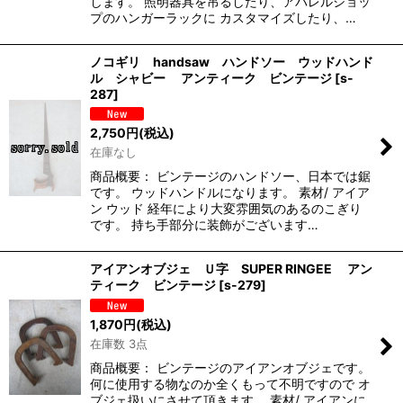
します。 照明器具を吊るしたり、アパレルショッ
プのハンガーラックに カスタマイズしたり、…
ノコギリ handsaw ハンドソー ウッドハンド
ル シャビー アンティーク ビンテージ
[
s-
287
]
2,750
円
(税込)
在庫なし
商品概要： ビンテージのハンドソー、日本では鋸
です。 ウッドハンドルになります。 素材/ アイア
ン ウッド 経年により大変雰囲気のあるのこぎり
です。 持ち手部分に装飾がございます…
アイアンオブジェ Ｕ字 SUPER RINGEE アン
ティーク ビンテージ
[
s-279
]
1,870
円
(税込)
在庫数 3点
商品概要： ビンテージのアイアンオブジェです。
何に使用する物なのか全くもって不明ですので オ
ブジェ扱いにさせて頂きます。 素材/ アイアンに