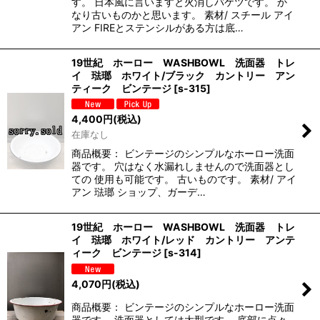
す。 日本風に言いますと火消しバケツです。 か
なり古いものかと思います。 素材/ スチール アイ
アン FIREとステンシルがある方は底…
19世紀 ホーロー WASHBOWL 洗面器 トレ
イ 琺瑯 ホワイト/ブラック カントリー アン
ティーク ビンテージ
[
s-315
]
4,400
円
(税込)
在庫なし
商品概要： ビンテージのシンプルなホーロー洗面
器です。 穴はなく水漏れしませんので洗面器とし
ての 使用も可能です。 古いものです。 素材/ アイ
アン 琺瑯 ショップ、ガーデ…
19世紀 ホーロー WASHBOWL 洗面器 トレ
イ 琺瑯 ホワイト/レッド カントリー アンテ
ィーク ビンテージ
[
s-314
]
4,070
円
(税込)
商品概要： ビンテージのシンプルなホーロー洗面
器です。 洗面器としては大型です。 底部に点々