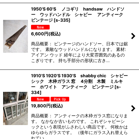
1950'S 60'S ノコギリ handsaw ハンドソ
ー ウッドハンドル シャビー アンティーク
ビンテージ
[
s-335
]
6,600
円
(税込)
商品概要： ビンテージのハンドソー、日本では鋸
です。 素敵なウッドハンドルになります。 素材:
アイアン ウッド 経年により大変雰囲気のあるの
こぎりです。 持ち手部分の形状に古き…
1910'S 1920'S 1930'S shabby chic シャビー
シック 木枠ガラス 窓 4分割 木製 ミルキ
ー ホワイト アンティーク ビンテージ
[
s-
334
]
19,800
円
(税込)
商品概要： アンティークの木枠ガラス窓になりま
す。 なかなか古いものです。 これぞシャビーシ
ックという表現がふさわしい商品です。 何枚かは
ゆらゆらガラスです。 （後年にガラス入れ替えら
れてい…