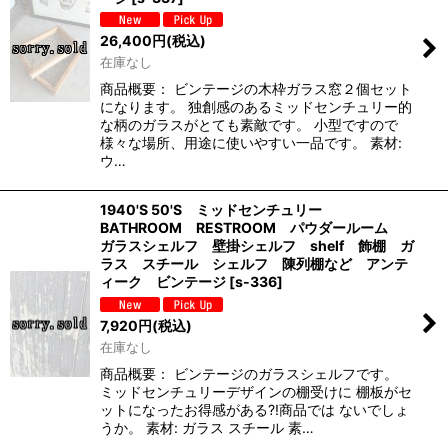
26,400
円
(税込)
在庫なし
商品概要： ビンテージの木枠ガラス窓２個セット
になります。 独創感のあるミッドセンチュリー的
な柄のガラスがとても素敵です。 小型ですので
様々な場所、用途に使いやすい一品です。 素材:
ウ…
1940'S 50'S ミッドセンチュリー
BATHROOM RESTROOM パウダールーム
ガラスシェルフ 壁掛シェルフ shelf 飾棚 ガ
ラス スチール シェルフ 陳列棚など アンテ
ィーク ビンテージ
[
s-336
]
7,920
円
(税込)
在庫なし
商品概要： ビンテージのガラスシェルフです。
ミッドセンチュリーデザインの棚受けに 棚板がセ
ットになったお得感がある?!商品では ないでしょ
うか。 素材: ガラス スチール 素…