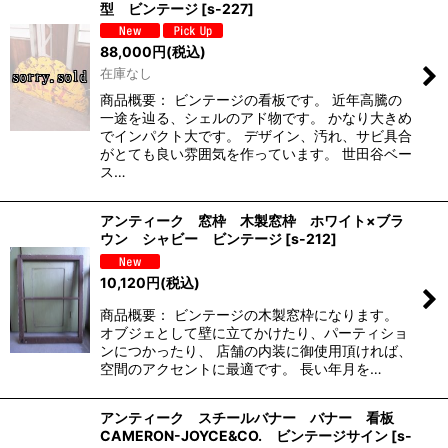
型 ビンテージ
[
s-227
]
88,000
円
(税込)
在庫なし
商品概要： ビンテージの看板です。 近年高騰の
一途を辿る、シェルのアド物です。 かなり大きめ
でインパクト大です。 デザイン、汚れ、サビ具合
がとても良い雰囲気を作っています。 世田谷ベー
ス…
アンティーク 窓枠 木製窓枠 ホワイト×ブラ
ウン シャビー ビンテージ
[
s-212
]
10,120
円
(税込)
商品概要： ビンテージの木製窓枠になります。
オブジェとして壁に立てかけたり、パーティショ
ンにつかったり、 店舗の内装に御使用頂ければ、
空間のアクセントに最適です。 長い年月を…
アンティーク スチールバナー バナー 看板
CAMERON-JOYCE&CO. ビンテージサイン
[
s-