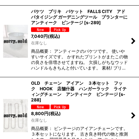
バケツ ブリキ バケット FALLS CITY アド
バタイジング ガーデニングツール プランターに
アンティーク ビンテージ
[
s-289
]
7,040
円
(税込)
在庫なし
商品概要： アンティークのバケツです。 使いや
すいサイズです。 かすれたプリントがまたこの物
の良さを倍増させてますね。 欠損しがちなウッド
ハンドルもきちんと付いています。 素材/ ブリ…
OLD チェーン アイアン ３本セット フッ
ク HOOK 店舗什器 ハンガーラック ライテ
ィングチェーン アンティーク ビンテージ
[
s-
288
]
8,800
円
(税込)
在庫なし
商品概要： ビンテージのアイアンチェーンです。
３本セットになります。 古き良き時代の物と推測