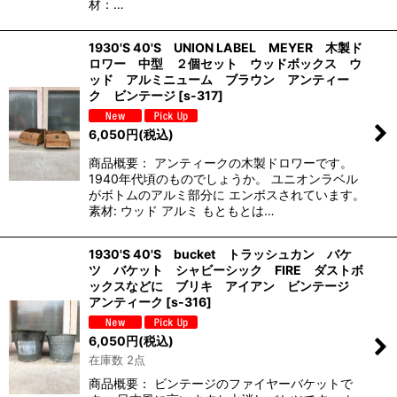
材：…
1930'S 40'S UNION LABEL MEYER 木製ド
ロワー 中型 ２個セット ウッドボックス ウ
ッド アルミニューム ブラウン アンティー
ク ビンテージ
[
s-317
]
6,050
円
(税込)
商品概要： アンティークの木製ドロワーです。
1940年代頃のものでしょうか。 ユニオンラベル
がボトムのアルミ部分に エンボスされています。
素材: ウッド アルミ もともとは…
1930'S 40'S bucket トラッシュカン バケ
ツ バケット シャビーシック FIRE ダストボ
ックスなどに ブリキ アイアン ビンテージ
アンティーク
[
s-316
]
6,050
円
(税込)
在庫数 2点
商品概要： ビンテージのファイヤーバケットで