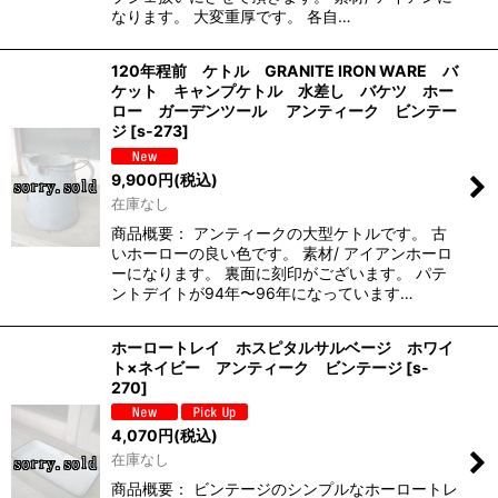
なります。 大変重厚です。 各自…
120年程前 ケトル GRANITE IRON WARE バ
ケット キャンプケトル 水差し バケツ ホー
ロー ガーデンツール アンティーク ビンテー
ジ
[
s-273
]
9,900
円
(税込)
在庫なし
商品概要： アンティークの大型ケトルです。 古
いホーローの良い色です。 素材/ アイアンホーロ
ーになります。 裏面に刻印がございます。 パテ
ントデイトが94年〜96年になっています…
ホーロートレイ ホスピタルサルベージ ホワイ
ト×ネイビー アンティーク ビンテージ
[
s-
270
]
4,070
円
(税込)
在庫なし
商品概要： ビンテージのシンプルなホーロートレ