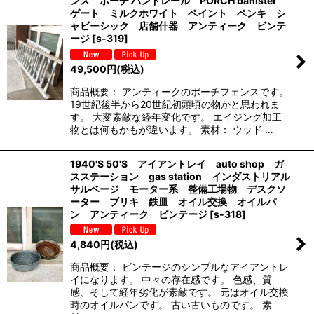
ンス ポーチ ハンドレール PORCH banister
ゲート ミルクホワイト ペイント ペンキ シ
ャビーシック 店舗什器 アンティーク ビンテ
ージ
[
s-319
]
49,500
円
(税込)
商品概要： アンティークのポーチフェンスです。
19世紀後半から20世紀初頭頃の物かと思われま
す。 大変素敵な経年変化です。 エイジング加工
物とは何もかもが違います。 素材： ウッド …
1940'S 50'S アイアントレイ auto shop ガ
スステーション gas station インダストリアル
サルベージ モーター系 整備工場物 デスクソ
ーター ブリキ 鉄皿 オイル交換 オイルパ
ン アンティーク ビンテージ
[
s-318
]
4,840
円
(税込)
商品概要： ビンテージのシンプルなアイアントレ
イになります。 中々の存在感です。 色感、質
感、そして経年劣化が素敵です。 元はオイル交換
時のオイルパンです。 古い古いものです。 素