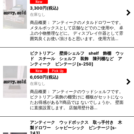
3,300
円
(税込)
在庫なし
商品概要： アンティークのメタルドロワーです。
メタルボックスとして店舗などでのご使用や、 卓
上の小物整理などに。 ディスプレイ什器として雰
囲気良くお使い頂けると思います。 使用方法…
ビクトリアン 壁掛シェルフ shelf 飾棚 ウッ
ド スチール シェルフ 装飾 陳列棚など ア
ンティーク ビンテージ
[
s-250
]
6,050
円
(税込)
在庫なし
商品概要： アンティークのウッドシェルフです。
ビクトリアン装飾の棚受けに 棚板がセットになっ
たお得感がある?!商品では ないでしょうか。 壁面
に直接設置します。 店舗用壁什器…
アンティーク ウッドボックス 取っ手付き 木
製ドロワー シャビーシック ビンテージ
[
s-
243
]