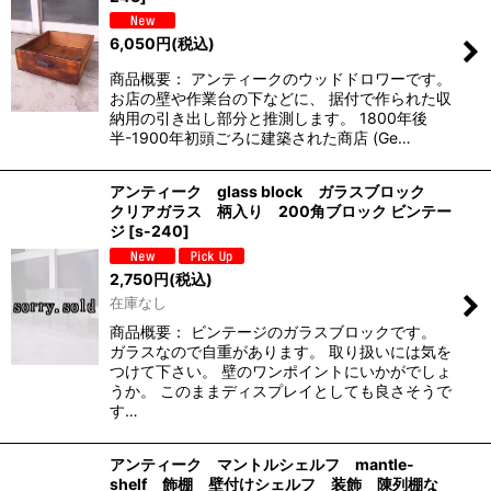
6,050
円
(税込)
商品概要： アンティークのウッドドロワーです。
お店の壁や作業台の下などに、 据付で作られた収
納用の引き出し部分と推測します。 1800年後
半-1900年初頭ごろに建築された商店 (Ge…
アンティーク glass block ガラスブロック
クリアガラス 柄入り 200角ブロック ビンテー
ジ
[
s-240
]
2,750
円
(税込)
在庫なし
商品概要： ビンテージのガラスブロックです。
ガラスなので自重があります。 取り扱いには気を
つけて下さい。 壁のワンポイントにいかがでしょ
うか。 このままディスプレイとしても良さそうで
す…
アンティーク マントルシェルフ mantle-
shelf 飾棚 壁付けシェルフ 装飾 陳列棚な