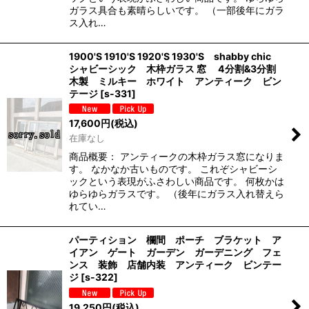
ガラス具合も素晴らしいです。 （一部後年にガラ
ス入れ…
1900'S 1910'S 1920'S 1930'S shabby chic
シャビーシック 木枠ガラス 窓 4分割&3分割
木製 ミルキー ホワイト アンティーク ビン
テージ
[
s-331
]
17,600
円
(税込)
在庫なし
商品概要： アンティークの木枠ガラス窓になりま
す。 なかなか古いものです。 これぞシャビーシ
ックという表現がふさわしい商品です。 何枚かは
ゆらゆらガラスです。 （後年にガラス入れ替えら
れてい…
パーティション 欄間 ポーチ ブラケット ア
イアン ゲート ガーデン ガーデニング フェ
ンス 装飾 店舗内装 アンティーク ビンテー
ジ
[
s-322
]
19,250
円
(税込)