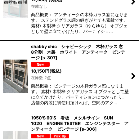
在庫なし
商品概要： アンティークの木枠ガラス窓になりま
す。 ステンドグラス調の継ぎがとても素敵です。
素材/ 木製枠 クリアガラス（ゆらゆら） オブジェ
として壁に立てかけたり、パーティショ…
shabby chic シャビーシック 木枠ガラス 窓
8分割 木製 ホワイト アンティーク ビンテ
ージ
[
s-307
]
18,150
円
(税込)
在庫数 2点
商品概要： ビンテージの木枠ガラス窓になりま
す。 素材/ 木製枠 クリアガラス オブジェとして壁
に立てかけたり、パーティションにつかったり、
店舗の内装に御使用頂ければ、空間のアク…
1950'S 60'S 看板 メタルサイン SUN
1020 ENGINE TESTER エンジンテスター ア
ンティーク ビンテージ
[
s-306
]