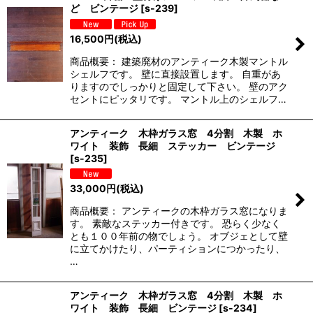
ど ビンテージ
[
s-239
]
16,500
円
(税込)
商品概要： 建築廃材のアンティーク木製マントル
シェルフです。 壁に直接設置します。 自重があ
りますのでしっかりと固定して下さい。 壁のアク
セントにピッタリです。 マントル上のシェルフ…
アンティーク 木枠ガラス窓 4分割 木製 ホ
ワイト 装飾 長細 ステッカー ビンテージ
[
s-235
]
33,000
円
(税込)
商品概要： アンティークの木枠ガラス窓になりま
す。 素敵なステッカー付きです。 恐らく少なく
とも１００年前の物でしょう。 オブジェとして壁
に立てかけたり、パーティションにつかったり、
…
アンティーク 木枠ガラス窓 4分割 木製 ホ
ワイト 装飾 長細 ビンテージ
[
s-234
]