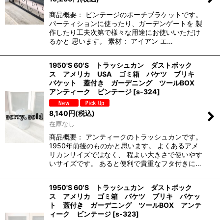
商品概要： ビンテージのポーチブラケットです。
パーティションに使ったり、ガーデンゲートを 製
作したり工夫次第で様々な用途にお使いいただけ
るかと 思います。 素材： アイアン エ…
1950'S 60'S トラッシュカン ダストボック
ス アメリカ USA ゴミ箱 バケツ ブリキ
バケット 蓋付き ガーデニング ツールBOX
アンティーク ビンテージ
[
s-324
]
8,140
円
(税込)
在庫なし
商品概要： アンティークのトラッシュカンです。
1950年前後のものかと思います。 よくあるアメ
リカンサイズではなく、 程よい大きさで使いやす
いサイズです。 あると便利で貴重なフタ付きに…
1950'S 60'S トラッシュカン ダストボック
ス アメリカ ゴミ箱 バケツ ブリキ バケッ
ト 蓋付き ガーデニング ツールBOX アンテ
ィーク ビンテージ
[
s-323
]