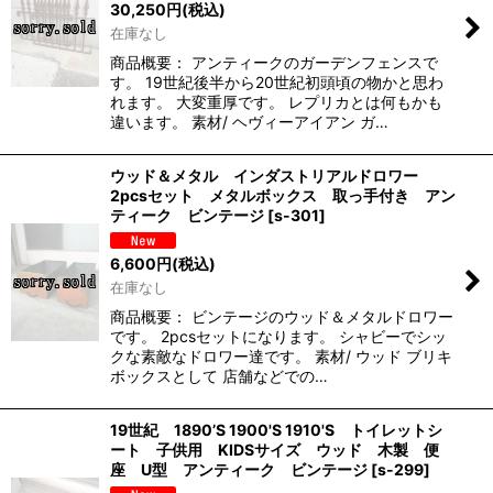
30,250
円
(税込)
在庫なし
商品概要： アンティークのガーデンフェンスで
す。 19世紀後半から20世紀初頭頃の物かと思わ
れます。 大変重厚です。 レプリカとは何もかも
違います。 素材/ ヘヴィーアイアン ガ…
ウッド＆メタル インダストリアルドロワー
2pcsセット メタルボックス 取っ手付き アン
ティーク ビンテージ
[
s-301
]
6,600
円
(税込)
在庫なし
商品概要： ビンテージのウッド＆メタルドロワー
です。 2pcsセットになります。 シャビーでシッ
クな素敵なドロワー達です。 素材/ ウッド ブリキ
ボックスとして 店舗などでの…
19世紀 1890’S 1900'S 1910'S トイレットシ
ート 子供用 KIDSサイズ ウッド 木製 便
座 U型 アンティーク ビンテージ
[
s-299
]