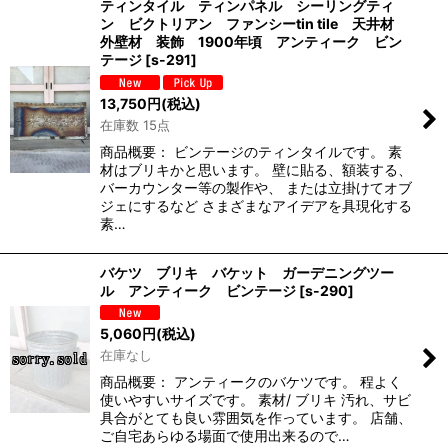
ティンタイル ティンパネル シーリングティ
ン ビクトリアン ファンシーtin tile 天井材
外壁材 装飾 1900年頃 アンティーク ビン
テージ
[
s-291
]
13,750
円
(税込)
在庫数 15点
商品概要： ビンテージのティンタイルです。 素
材はブリキかと思います。 壁に貼る、額装する、
バーカウンター等の製作や、 または立掛けてオブ
ジェにするなど さまざまなアイデアを具現化する
素…
バケツ ブリキ バケット ガーデニングツー
ル アンティーク ビンテージ
[
s-290
]
5,060
円
(税込)
在庫なし
商品概要： アンティークのバケツです。 程よく
使いやすいサイズです。 素材/ ブリキ 汚れ、サビ
具合がとても良い雰囲気を作っています。 店舗、
ご自宅あらゆる場面で使用出来るので…