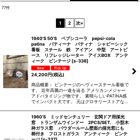
77
件
表示数
:
1
2
次
»
並び順
:
1940'S 50'S ペプシコーラ pepsi-cola
patina パティーナ パティナ シャビーシック
絞り込む
看板 スチール 鉄 アイアン 中型 アートピ
ース リフレッジレーター アイスBOX アンテ
ィーク ビンテージ
[
s-338
]
24,200
円
(税込)
商品概要： ビンテージのヘヴィースチール看板で
す。 近年高騰の一途を辿る アメリカンメジャー
アドバタイジング物です。 素晴らしいPATINA感
でインパクト大です。 元はグロサリーストアな…
1960'S ミッドセンチュリー 玄関ドア用採光
窓 トランザムウインドー 2PCS/SET. 小型木
枠ガラス窓 パウダールーム壁面の採光窓にも
柄付き フロストガラス アンティーク ビンテ
ージ
[
s-337
]