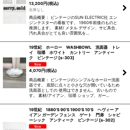
13,200
円
(税込)
在庫なし
商品概要： ビンテージのSUN ELECTRIC社 エン
ジンテスターの看板です。 1960年前後のものと
推測します。 素材/ メタル デザイン、サビ具合、
汚れ具合がとても良い雰囲気を…
19世紀 ホーロー WASHBOWL 洗面器 トレ
イ 琺瑯 ホワイト カントリー アンティー
ク ビンテージ
[
s-303
]
4,070
円
(税込)
商品概要： ビンテージのシンプルなホーロー洗面
器です。 底部に点々と小さな穴が開いているため
洗面器としての 使用はできません。 古いもので
す。 素材/アイアン、琺瑯 ショップ、ガー…
19世紀 1880'S 90'S 1900'S 10'S ヘヴィー ア
イアン ガーデン フェンス ゲート 門扉 シャビ
ーシック アンティーク ビンテージ
[
s-302
]