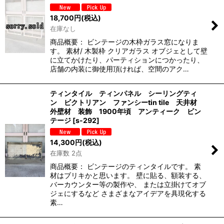
18,700
円
(税込)
在庫なし
商品概要： ビンテージの木枠ガラス窓になりま
す。 素材/ 木製枠 クリアガラス オブジェとして壁
に立てかけたり、パーティションにつかったり、
店舗の内装に御使用頂ければ、空間のアク…
ティンタイル ティンパネル シーリングティ
ン ビクトリアン ファンシーtin tile 天井材
外壁材 装飾 1900年頃 アンティーク ビン
テージ
[
s-292
]
14,300
円
(税込)
在庫数 2点
商品概要： ビンテージのティンタイルです。 素
材はブリキかと思います。 壁に貼る、額装する、
バーカウンター等の製作や、 または立掛けてオブ
ジェにするなど さまざまなアイデアを具現化する
素…