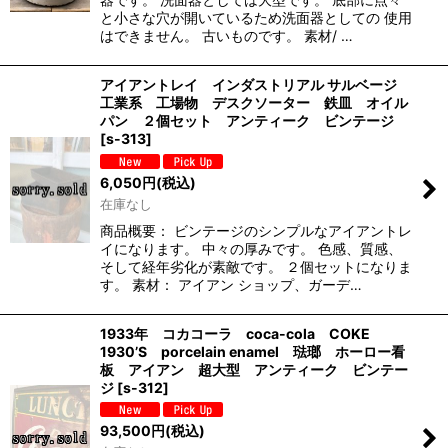
と小さな穴が開いているため洗面器としての 使用
はできません。 古いものです。 素材/ …
アイアントレイ インダストリアル サルベージ
工業系 工場物 デスクソーター 鉄皿 オイル
パン ２個セット アンティーク ビンテージ
[
s-313
]
6,050
円
(税込)
在庫なし
商品概要： ビンテージのシンプルなアイアントレ
イになります。 中々の厚みです。 色感、質感、
そして経年劣化が素敵です。 ２個セットになりま
す。 素材： アイアン ショップ、ガーデ…
1933年 コカコーラ coca-cola COKE
1930’S porcelain enamel 琺瑯 ホーロー看
板 アイアン 超大型 アンティーク ビンテー
ジ
[
s-312
]
93,500
円
(税込)