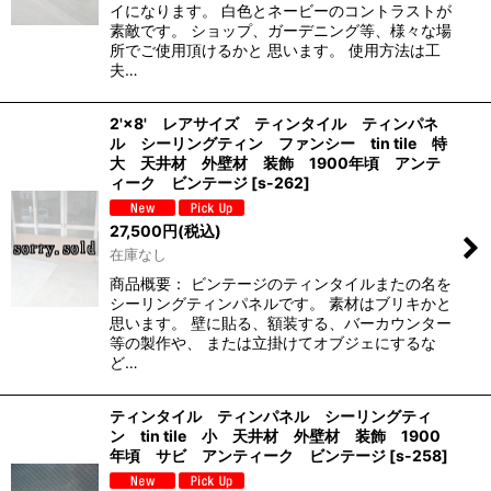
イになります。 白色とネービーのコントラストが
素敵です。 ショップ、ガーデニング等、様々な場
所でご使用頂けるかと 思います。 使用方法は工
夫…
2'×8' レアサイズ ティンタイル ティンパネ
ル シーリングティン ファンシー tin tile 特
大 天井材 外壁材 装飾 1900年頃 アンテ
ィーク ビンテージ
[
s-262
]
27,500
円
(税込)
在庫なし
商品概要： ビンテージのティンタイルまたの名を
シーリングティンパネルです。 素材はブリキかと
思います。 壁に貼る、額装する、バーカウンター
等の製作や、 または立掛けてオブジェにするな
ど…
ティンタイル ティンパネル シーリングティ
ン tin tile 小 天井材 外壁材 装飾 1900
年頃 サビ アンティーク ビンテージ
[
s-258
]