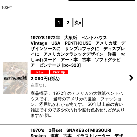
103
件
表示数
:
1
2
次
»
並び順
:
1970'S 1972年 大衆紙 ペントハウス
Vintage USA PENTHOUSE アメリカ版 デ
絞り込む
ザインソースに サンプルブックに ディスプレ
イに アメリカンクラシックデザイン 洋書 お
しゃれヌード アート本 古本 ソフトグラビ
ア ビンテージ
[
bo-323
]
2,090
円
(税込)
在庫なし
商品概要： 1972年のアメリカの大衆紙ペントハ
ウスです。 当時のアメリカの世論、ファッショ
ン、雰囲気がわかる物です。 50年以上前の古い
雑誌ですので多少の汚れや擦れ色あせなどがあり
ますが 切…
1970's 2冊set SNAKES of MISSOURI
Snakes 洋書 古本 イラストレーター デザ