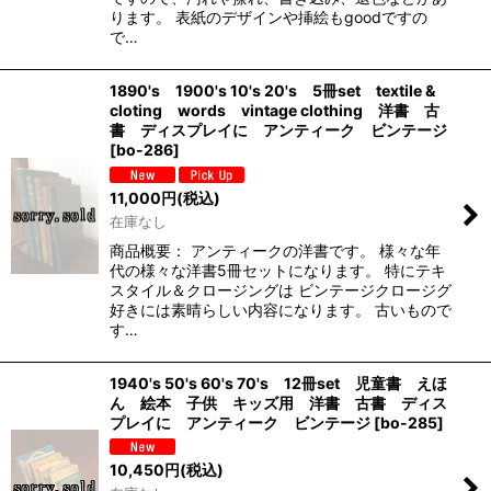
ります。 表紙のデザインや挿絵もgoodですの
で…
1890's 1900's 10's 20's 5冊set textile &
cloting words vintage clothing 洋書 古
書 ディスプレイに アンティーク ビンテージ
[
bo-286
]
11,000
円
(税込)
在庫なし
商品概要： アンティークの洋書です。 様々な年
代の様々な洋書5冊セットになります。 特にテキ
スタイル＆クロージングは ビンテージクロージグ
好きには素晴らしい内容になります。 古いもので
す…
1940's 50's 60's 70's 12冊set 児童書 えほ
ん 絵本 子供 キッズ用 洋書 古書 ディス
プレイに アンティーク ビンテージ
[
bo-285
]
10,450
円
(税込)