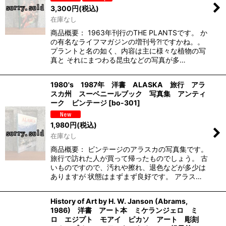
3,300
円
(税込)
在庫なし
商品概要： 1963年刊行のTHE PLANTSです。 か
の有名なライフマガジンの増刊号?!ですかね。。
プラントと名の如く、内容は主に様々な植物の写
真と それにまつわる昆虫などの写真が多…
1980's 1987年 洋書 ALASKA 旅行 アラ
スカ州 スーベニールブック 写真集 アンティ
ーク ビンテージ
[
bo-301
]
1,980
円
(税込)
在庫なし
商品概要： ビンテージのアラスカの写真集です。
旅行で訪れた人が買って帰ったものでしょう。 古
いものですので、汚れや擦れ、退色などが多少は
ありますが 状態はまずまず良好です。 アラス…
History of Art by H. W. Janson (Abrams,
1986) 洋書 アート本 ミケランジェロ ミ
ロ エジプト モアイ ピカソ アート 彫刻