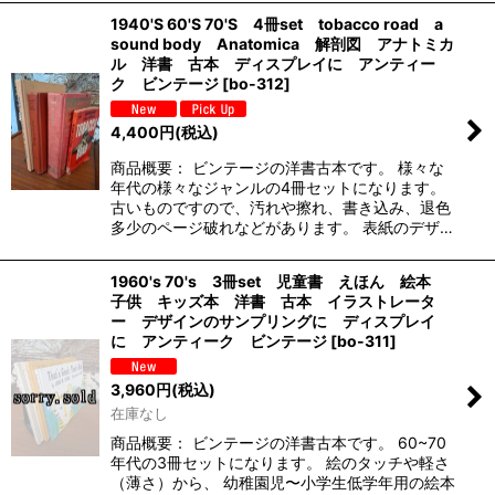
1940'S 60'S 70'S 4冊set tobacco road a
sound body Anatomica 解剖図 アナトミカ
ル 洋書 古本 ディスプレイに アンティー
ク ビンテージ
[
bo-312
]
4,400
円
(税込)
商品概要： ビンテージの洋書古本です。 様々な
年代の様々なジャンルの4冊セットになります。
古いものですので、汚れや擦れ、書き込み、退色
多少のページ破れなどがあります。 表紙のデザ…
1960's 70's 3冊set 児童書 えほん 絵本
子供 キッズ本 洋書 古本 イラストレータ
ー デザインのサンプリングに ディスプレイ
に アンティーク ビンテージ
[
bo-311
]
3,960
円
(税込)
在庫なし
商品概要： ビンテージの洋書古本です。 60~70
年代の3冊セットになります。 絵のタッチや軽さ
（薄さ）から、 幼稚園児〜小学生低学年用の絵本