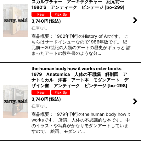
スカルプチャー アーキテクチャー 紀元前〜
1980'S アンティーク ビンテージ
[
bo-299
]
3,740
円
(税込)
在庫なし
商品概要： 1962年刊行のHistory of Artです。 こ
ちらはサードイシューなので1986年版です。 紀
元前〜20世紀の人類のアートの歴史がギュっと 詰
まったアートの教科書のような分…
the human body how it works exter books
1979 Anatomica 人体の不思議 解剖図 ア
ナトミカル 洋書 アート本 モダンアート デ
ザイン書 アンティーク ビンテージ
[
bo-298
]
3,740
円
(税込)
在庫なし
商品概要： 1979年刊行のthe human body how it
worksです。 所謂、人体の不思議的な本です。 中
のイラストや写真がかなりモダンアートしていま
すので、 絵画、モダンア…