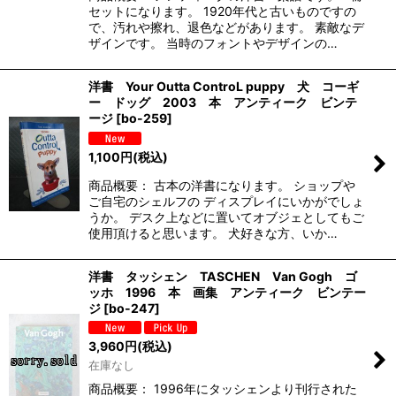
セットになります。 1920年代と古いものですの
で、汚れや擦れ、退色などがあります。 素敵なデ
ザインです。 当時のフォントやデザインの…
洋書 Your Outta ControL puppy 犬 コーギ
ー ドッグ 2003 本 アンティーク ビンテ
ージ
[
bo-259
]
1,100
円
(税込)
商品概要： 古本の洋書になります。 ショップや
ご自宅のシェルフの ディスプレイにいかがでしょ
うか。 デスク上などに置いてオブジェとしてもご
使用頂けると思います。 犬好きな方、いか…
洋書 タッシェン TASCHEN Van Gogh ゴ
ッホ 1996 本 画集 アンティーク ビンテー
ジ
[
bo-247
]
3,960
円
(税込)
在庫なし
商品概要： 1996年にタッシェンより刊行された