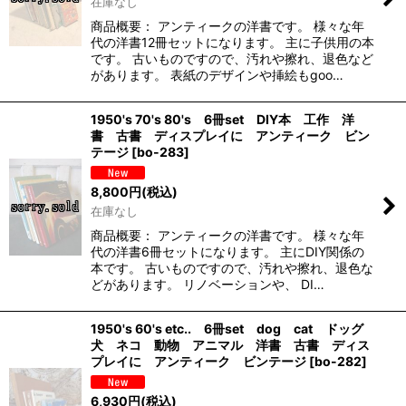
在庫なし
商品概要： アンティークの洋書です。 様々な年
代の洋書12冊セットになります。 主に子供用の本
です。 古いものですので、汚れや擦れ、退色など
があります。 表紙のデザインや挿絵もgoo…
1950's 70's 80's 6冊set DIY本 工作 洋
書 古書 ディスプレイに アンティーク ビン
テージ
[
bo-283
]
8,800
円
(税込)
在庫なし
商品概要： アンティークの洋書です。 様々な年
代の洋書6冊セットになります。 主にDIY関係の
本です。 古いものですので、汚れや擦れ、退色な
どがあります。 リノベーションや、 DI…
1950's 60's etc.. 6冊set dog cat ドッグ
犬 ネコ 動物 アニマル 洋書 古書 ディス
プレイに アンティーク ビンテージ
[
bo-282
]
6,930
円
(税込)