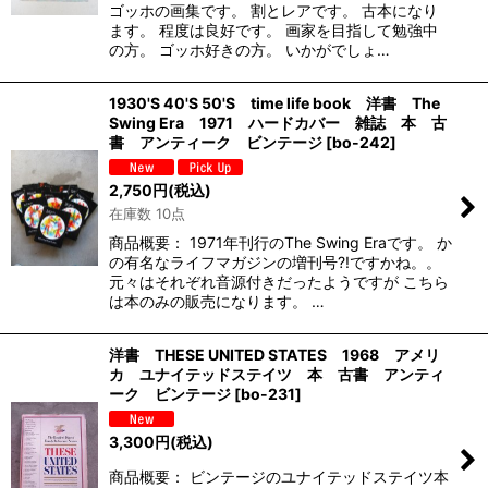
ゴッホの画集です。 割とレアです。 古本になり
ます。 程度は良好です。 画家を目指して勉強中
の方。 ゴッホ好きの方。 いかがでしょ…
1930'S 40'S 50'S time life book 洋書 The
Swing Era 1971 ハードカバー 雑誌 本 古
書 アンティーク ビンテージ
[
bo-242
]
2,750
円
(税込)
在庫数 10点
商品概要： 1971年刊行のThe Swing Eraです。 か
の有名なライフマガジンの増刊号?!ですかね。。
元々はそれぞれ音源付きだったようですが こちら
は本のみの販売になります。 …
洋書 THESE UNITED STATES 1968 アメリ
カ ユナイテッドステイツ 本 古書 アンティ
ーク ビンテージ
[
bo-231
]
3,300
円
(税込)
商品概要： ビンテージのユナイテッドステイツ本