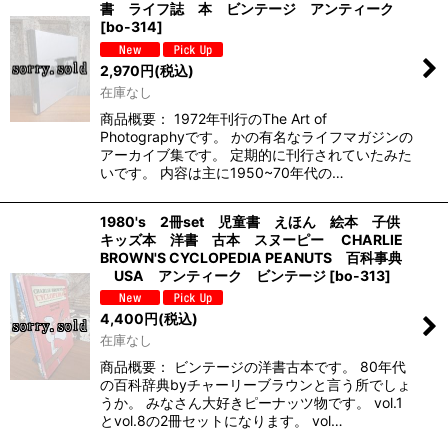
書 ライフ誌 本 ビンテージ アンティーク
[
bo-314
]
2,970
円
(税込)
在庫なし
商品概要： 1972年刊行のThe Art of
Photographyです。 かの有名なライフマガジンの
アーカイブ集です。 定期的に刊行されていたみた
いです。 内容は主に1950~70年代の…
1980's 2冊set 児童書 えほん 絵本 子供
キッズ本 洋書 古本 スヌーピー CHARLIE
BROWN'S CYCLOPEDIA PEANUTS 百科事典
USA アンティーク ビンテージ
[
bo-313
]
4,400
円
(税込)
在庫なし
商品概要： ビンテージの洋書古本です。 80年代
の百科辞典byチャーリーブラウンと言う所でしょ
うか。 みなさん大好きピーナッツ物です。 vol.1
とvol.8の2冊セットになります。 vol…