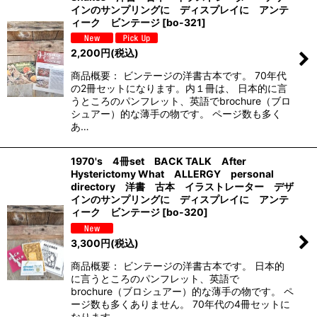
インのサンプリングに ディスプレイに アンテ
ィーク ビンテージ
[
bo-321
]
2,200
円
(税込)
商品概要： ビンテージの洋書古本です。 70年代
の2冊セットになります。内１冊は、 日本的に言
うところのパンフレット、英語でbrochure（ブロ
シュアー）的な薄手の物です。 ページ数も多く
あ…
1970's 4冊set BACK TALK After
Hysterictomy What ALLERGY personal
directory 洋書 古本 イラストレーター デザ
インのサンプリングに ディスプレイに アンテ
ィーク ビンテージ
[
bo-320
]
3,300
円
(税込)
商品概要： ビンテージの洋書古本です。 日本的
に言うところのパンフレット、英語で
brochure（ブロシュアー）的な薄手の物です。 ペ
ージ数も多くありません。 70年代の4冊セットに
なります。…