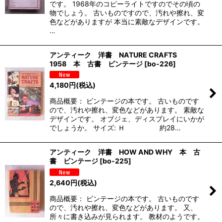
です。 1968年のコピーライトですのでその頃の
物でしょう。 古いものですので、汚れや擦れ、変
色などがありますが 本当に素敵なデザインです。
…
アンティーク 洋書 NATURE CRAFTS
1958 本 古書 ビンテージ
[
bo-226
]
4,180
円
(税込)
商品概要： ビンテージの本です。 古いものです
ので、汚れや擦れ、変色などがあります。 素敵な
デザインです。 オブジェ、ディスプレイにいかが
でしょうか。 サイズ: Ｈ 約28…
アンティーク 洋書 HOW AND WHY 本 古
書 ビンテージ
[
bo-225
]
2,640
円
(税込)
商品概要： ビンテージの本です。 古いものです
ので、汚れや擦れ、変色などがあります。 又、
所々に書き込みが見られます。 教材のようです。