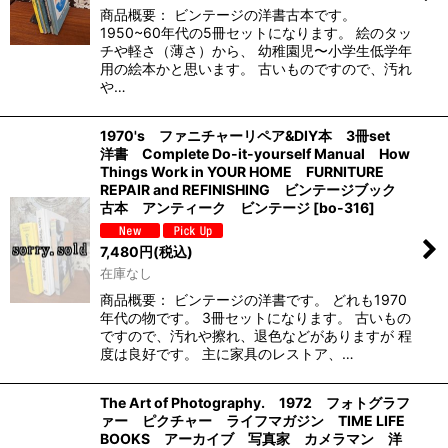
商品概要： ビンテージの洋書古本です。
1950~60年代の5冊セットになります。 絵のタッ
チや軽さ（薄さ）から、 幼稚園児〜小学生低学年
用の絵本かと思います。 古いものですので、汚れ
や…
1970's ファニチャーリペア&DIY本 3冊set
洋書 Complete Do-it-yourself Manual How
Things Work in YOUR HOME FURNITURE
REPAIR and REFINISHING ビンテージブック
古本 アンティーク ビンテージ
[
bo-316
]
7,480
円
(税込)
在庫なし
商品概要： ビンテージの洋書です。 どれも1970
年代の物です。 3冊セットになります。 古いもの
ですので、汚れや擦れ、退色などがありますが 程
度は良好です。 主に家具のレストア、…
The Art of Photography. 1972 フォトグラフ
ァー ピクチャー ライフマガジン TIME LIFE
BOOKS アーカイブ 写真家 カメラマン 洋