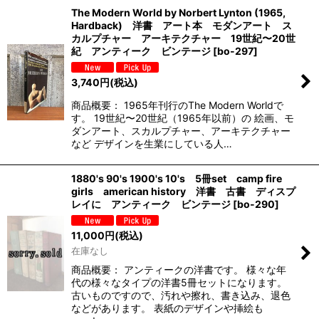
The Modern World by Norbert Lynton (1965,
Hardback) 洋書 アート本 モダンアート ス
カルプチャー アーキテクチャー 19世紀〜20世
紀 アンティーク ビンテージ
[
bo-297
]
3,740
円
(税込)
商品概要： 1965年刊行のThe Modern Worldで
す。 19世紀〜20世紀（1965年以前）の 絵画、モ
ダンアート、スカルプチャー、アーキテクチャー
など デザインを生業にしている人…
1880's 90's 1900's 10's 5冊set camp fire
girls american history 洋書 古書 ディスプ
レイに アンティーク ビンテージ
[
bo-290
]
11,000
円
(税込)
在庫なし
商品概要： アンティークの洋書です。 様々な年
代の様々なタイプの洋書5冊セットになります。
古いものですので、汚れや擦れ、書き込み、退色
などがあります。 表紙のデザインや挿絵も