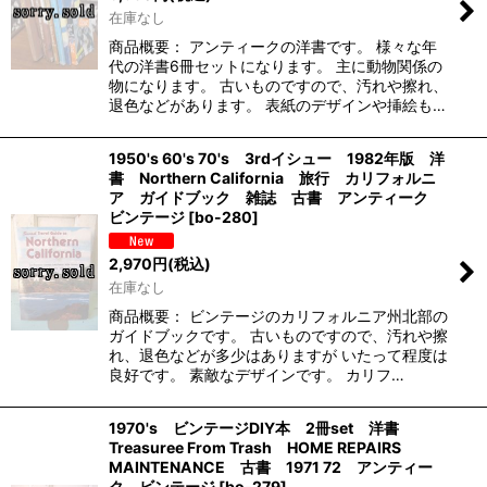
在庫なし
商品概要： アンティークの洋書です。 様々な年
代の洋書6冊セットになります。 主に動物関係の
物になります。 古いものですので、汚れや擦れ、
退色などがあります。 表紙のデザインや挿絵も…
1950's 60's 70's 3rdイシュー 1982年版 洋
書 Northern California 旅行 カリフォルニ
ア ガイドブック 雑誌 古書 アンティーク
ビンテージ
[
bo-280
]
2,970
円
(税込)
在庫なし
商品概要： ビンテージのカリフォルニア州北部の
ガイドブックです。 古いものですので、汚れや擦
れ、退色などが多少はありますが いたって程度は
良好です。 素敵なデザインです。 カリフ…
1970's ビンテージDIY本 2冊set 洋書
Treasuree From Trash HOME REPAIRS
MAINTENANCE 古書 1971 72 アンティー
ク ビンテージ
[
bo-279
]