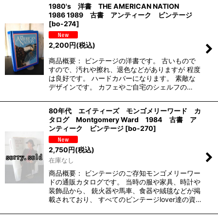
1980's 洋書 THE AMERICAN NATION
1986 1989 古書 アンティーク ビンテージ
[
bo-274
]
2,200
円
(税込)
商品概要： ビンテージの洋書です。 古いもので
すので、汚れや擦れ、退色などがありますが 程度
は良好です。 ハードカバーになります。 素敵な
デザインです。 カフェやご自宅のシェルフの…
80年代 エイティーズ モンゴメリーワード カ
タログ Montgomery Ward 1984 古書 ア
ンティーク ビンテージ
[
bo-270
]
2,750
円
(税込)
在庫なし
商品概要： ビンテージのご存知モンゴメリーワー
ドの通販カタログです。 当時の服や家具、時計や
装飾品から、 銃火器や馬車、食器や絨毯などが掲
載されており、 すべてのビンテージlover達の資…