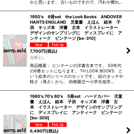
かと思います。 古いものですので、汚れや擦れ…
1950's 6冊set the Look Books ANDOVER
HANTS ENGLAND 児童書 えほん 絵本 子
供 キッズ本 洋書 古本 イラストレーター
デザインのサンプリングに ディスプレイに ア
ンティーク ビンテージ
[
bo-310
]
7,700
円
(税込)
在庫なし
商品概要： ビンテージの洋書古本です。 50年代
の6冊セットになります。 TH LOOK BOOKS と
いう絵本のシリーズのセットです。 絵のタッチや
軽さ（薄さ）から、 幼稚園児〜小学生低学…
1960's 70's 80's 5冊set ハードカバー 児童
書 えほん 絵本 子供 キッズ本 洋書 古
本 イラストレーター デザインのサンプリング
に ディスプレイに アンティーク ビンテージ
[
bo-309
]
6,490
円
(税込)