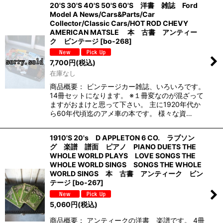
20'S 30'S 40'S 50'S 60'S 洋書 雑誌 Ford
Model A News/Cars&Parts/Car
Collector/Classic Cars/HOT ROD CHEVY
AMERICAN MATSLE 本 古書 アンティー
ク ビンテージ
[
bo-268
]
7,700
円
(税込)
在庫なし
商品概要： ビンテージカー雑誌、いろいろです。
14冊セットになります。 ※１冊変なのが混ざって
ますがおまけと思って下さい。 主に1920年代か
ら60年代頃迄のアメ車の本です。 様々な資…
1910'S 20's D APPLETON 6 CO. ラブソン
グ 楽譜 譜面 ピアノ PIANO DUETS THE
WHOLE WORLD PLAYS LOVE SONGS THE
WHOLE WORLD SINGS SONGS THE WHOLE
WORLD SINGS 本 古書 アンティーク ビン
テージ
[
bo-267
]
5,060
円
(税込)
商品概要： アンティークの洋書 楽譜です。 4冊