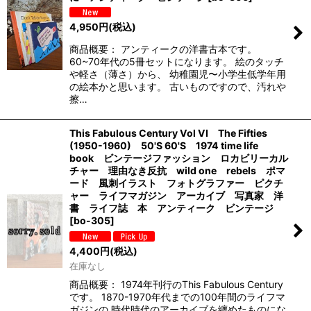
4,950
円
(税込)
商品概要： アンティークの洋書古本です。
60~70年代の5冊セットになります。 絵のタッチ
や軽さ（薄さ）から、 幼稚園児〜小学生低学年用
の絵本かと思います。 古いものですので、汚れや
擦…
This Fabulous Century Vol VI The Fifties
(1950-1960) 50'S 60'S 1974 time life
book ビンテージファッション ロカビリーカル
チャー 理由なき反抗 wild one rebels ポマ
ード 風刺イラスト フォトグラファー ピクチ
ャー ライフマガジン アーカイブ 写真家 洋
書 ライフ誌 本 アンティーク ビンテージ
[
bo-305
]
4,400
円
(税込)
在庫なし
商品概要： 1974年刊行のThis Fabulous Century
です。 1870-1970年代までの100年間のライフマ
ガジンの 時代時代のアーカイブを纏めたものにな