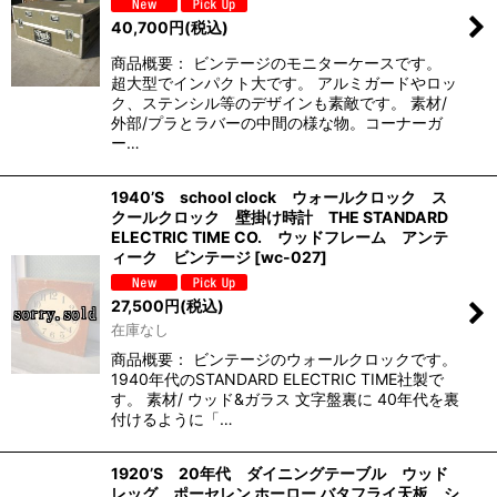
40,700
円
(税込)
商品概要： ビンテージのモニターケースです。
超大型でインパクト大です。 アルミガードやロッ
ク、ステンシル等のデザインも素敵です。 素材/
外部/プラとラバーの中間の様な物。コーナーガ
ー…
1940’S school clock ウォールクロック ス
クールクロック 壁掛け時計 THE STANDARD
ELECTRIC TIME CO. ウッドフレーム アンテ
ィーク ビンテージ
[
wc-027
]
27,500
円
(税込)
在庫なし
商品概要： ビンテージのウォールクロックです。
1940年代のSTANDARD ELECTRIC TIME社製で
す。 素材/ ウッド&ガラス 文字盤裏に 40年代を裏
付けるように「…
1920’S 20年代 ダイニングテーブル ウッド
レッグ ポーセレン ホーロー バタフライ天板 シ