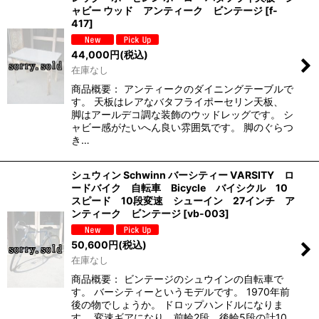
ャビー ウッド アンティーク ビンテージ
[
f-
417
]
44,000
円
(税込)
在庫なし
商品概要： アンティークのダイニングテーブルで
す。 天板はレアなバタフライポーセリン天板、
脚はアールデコ調な装飾のウッドレッグです。 シ
ャビー感がたいへん良い雰囲気です。 脚のぐらつ
き…
シュウィン Schwinn バーシティー VARSITY ロ
ードバイク 自転車 Bicycle バイシクル 10
スピード 10段変速 シューイン 27インチ ア
ンティーク ビンテージ
[
vb-003
]
50,600
円
(税込)
在庫なし
商品概要： ビンテージのシュウインの自転車で
す。 バーシティーというモデルです。 1970年前
後の物でしょうか。 ドロップハンドルになりま
す。 変速ギアになり、前輪2段、後輪5段の計10…