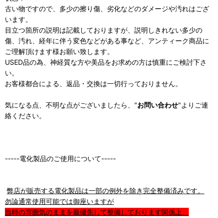
古い物ですので、多少の擦り傷、劣化などのダメージや汚れはござ
います。
目立つ箇所の説明は記載しておりますが、説明しきれない多少の
傷、汚れ、経年に伴う変色などがある事など、アンティーク商品に
ご理解頂けます様お願い致します。
USED品の為、神経質な方や美品をお求めの方は慎重にご検討下さ
い。
お客様都合による、返品・交換は一切行っておりません。
気になる点、不明な点がございましたら、"
お問い合わせ
"よりご連
絡ください。
-----電化製品のご使用について-----
弊店が販売する電化製品は一部の例外を除き完全整備済みです。
勿論通常使用可能では御座いますが
当時の雰囲気のままを最優先して整備しております関係上、