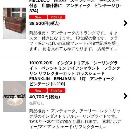
FIELD&CO 超大型 スーツケース キャスター
付き 店舗什器に アンティーク ビンテージ
[
t-
374
]
38,500
円
(税込)
商品概要： アンティークのトランクです。 キャ
スター付きになります。 19世紀の物です。 クラ
フト感いっぱいの真鍮プレートが19世紀感を醸し
ます。 何を入れても様になります。 店舗ディ…
1910’S 20'S インダストリアル シーリングラ
イト ベンジャミン アイアンマウント フランク
リン リフレクターカット ガラスシェード
FRANKLIN BENJAMIN 1灯 アンティーク
ビンテージ
[
il-110
]
40,700
円
(税込)
在庫なし
商品概要： アンティーク、アーリーエレクトリッ
ク期のインダストリアルシーリングライトです。
1910年〜20年頃の物かと思われます。 素材/ ボデ
ィー/アイアン シェード/リフレクターカ…