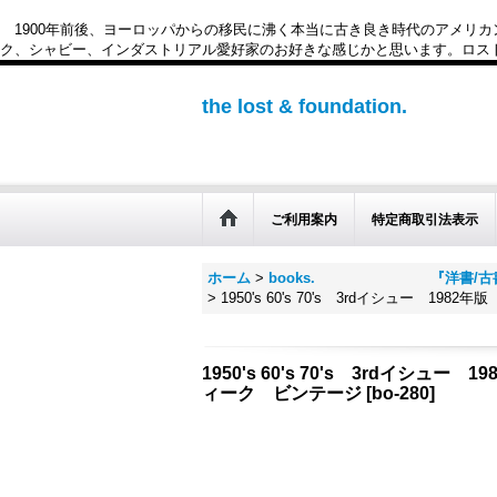
1900年前後、ヨーロッパからの移民に沸く本当に古き良き時代のアメリ
ク、シャビー、インダストリアル愛好家のお好きな感じかと思います。ロスト&ファウンデー
the lost & foundation.
ご利用案内
特定商取引法表示
ホーム
>
books. 『洋書/古書
>
1950's 60's 70's 3rdイシュー 
1950's 60's 70's 3rdイシ
ィーク ビンテージ
[
bo-280
]