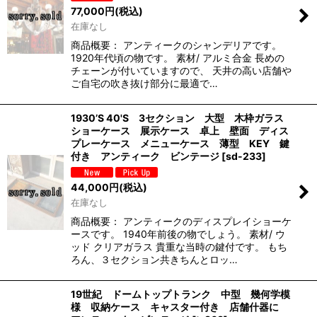
77,000
円
(税込)
在庫なし
商品概要： アンティークのシャンデリアです。
1920年代頃の物です。 素材/ アルミ合金 長めの
チェーンが付いていますので、 天井の高い店舗や
ご自宅の吹き抜け部分に最適で…
1930’S 40'S 3セクション 大型 木枠ガラス
ショーケース 展示ケース 卓上 壁面 ディス
プレーケース メニューケース 薄型 KEY 鍵
付き アンティーク ビンテージ
[
sd-233
]
44,000
円
(税込)
在庫なし
商品概要： アンティークのディスプレイショーケ
ースです。 1940年前後の物でしょう。 素材/ ウ
ッド クリアガラス 貴重な当時の鍵付です。 もち
ろん、３セクション共きちんとロッ…
19世紀 ドームトップトランク 中型 幾何学模
様 収納ケース キャスター付き 店舗什器に