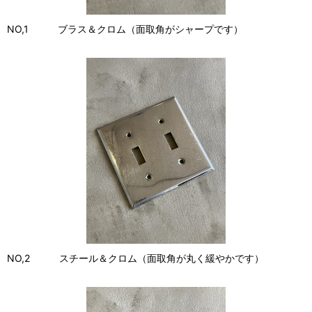
NO,1 ブラス＆クロム（面取角がシャープです）
NO,2 スチール＆クロム（面取角が丸く緩やかです）