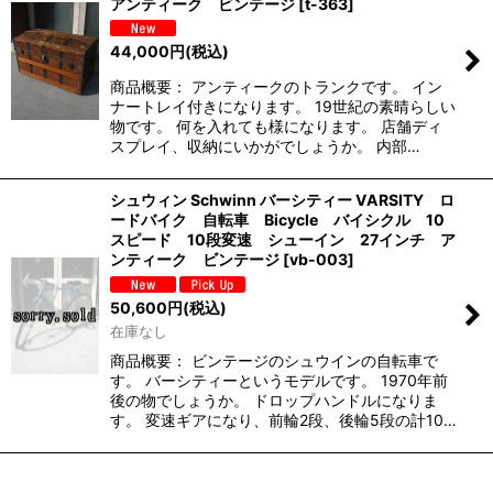
アンティーク ビンテージ
[
t-363
]
44,000
円
(税込)
商品概要： アンティークのトランクです。 イン
ナートレイ付きになります。 19世紀の素晴らしい
物です。 何を入れても様になります。 店舗ディ
スプレイ、収納にいかがでしょうか。 内部…
シュウィン Schwinn バーシティー VARSITY ロ
ードバイク 自転車 Bicycle バイシクル 10
スピード 10段変速 シューイン 27インチ ア
ンティーク ビンテージ
[
vb-003
]
50,600
円
(税込)
在庫なし
商品概要： ビンテージのシュウインの自転車で
す。 バーシティーというモデルです。 1970年前
後の物でしょうか。 ドロップハンドルになりま
す。 変速ギアになり、前輪2段、後輪5段の計10…