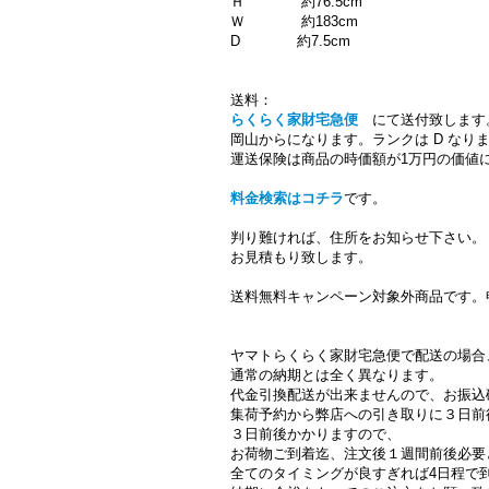
Ｈ 約76.5cm
Ｗ 約183cm
D 約7.5cm
送料：
らくらく家財宅急便
にて送付致します
岡山からになります。ランクは D なり
運送保険は商品の時価額が1万円の価値に
料金検索はコチラ
です。
判り難ければ、住所をお知らせ下さい。
お見積もり致します。
送料無料キャンペーン対象外商品です。
ヤマトらくらく家財宅急便で配送の場合
通常の納期とは全く異なります。
代金引換配送が出来ませんので、お振込
集荷予約から弊店への引き取りに３日前
３日前後かかりますので、
お荷物ご到着迄、注文後１週間前後必要
全てのタイミングが良すぎれば4日程で