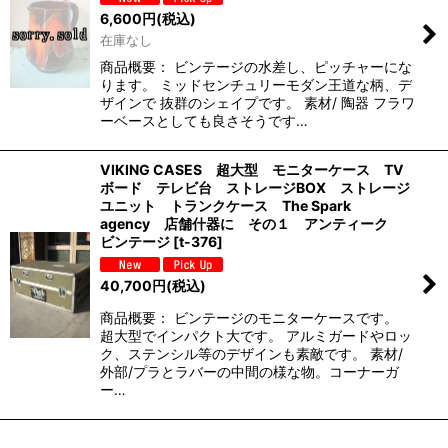
6,600
円
(税込)
在庫なし
商品概要： ビンテージの水差し、ピッチャーにな
ります。 ミッドセンチュリーモダン王道な柄、デ
ザインで 抜群のシェイプです。 素材/ 陶器 フラワ
ーベースとしても良さそうです…
VIKING CASES 超大型 モニターケース TV
ボード テレビ台 ストレージBOX ストレージ
ユニット トランクケース The Spark
agency 店舗什器に その１ アンティーク
ビンテージ
[
t-376
]
40,700
円
(税込)
商品概要： ビンテージのモニターケースです。
超大型でインパクト大です。 アルミガードやロッ
ク、ステンシル等のデザインも素敵です。 素材/
外部/プラとラバーの中間の様な物。コーナーガ
ー…