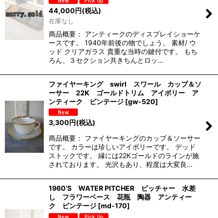
44,000
円
(税込)
在庫なし
商品概要： アンティークのディスプレイショーケ
ースです。 1940年前後の物でしょう。 素材/ ウ
ッド クリアガラス 貴重な当時の鍵付です。 もち
ろん、３セクション共きちんとロッ…
ファイヤーキング swirl スワール カップ＆ソ
ーサー 22K ゴールドトリム アイボリー ア
ンティーク ビンテージ
[
gw-520
]
3,300
円
(税込)
商品概要： ファイヤーキングのカップ＆ソーサー
です。 カラーは珍しいアイボリーです。 デッド
ストックです。 縁には22Kゴールドのラインが施
されております。 光沢もあり、程度は大変良…
1960’S WATER PITCHER ピッチャー 水差
し フラワーベース 花瓶 陶器 アンティー
ク ビンテージ
[
md-170
]