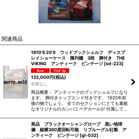
関連商品
1910'S 20'S ウッドブックシェルフ ディスプ
レイショーケース 陳列棚 3段 脚付き THE
VIKING アンティーク ビンテージ
[
sd-223
]
132,000
円
(税込)
在庫なし
商品概要： アンティークのブックシェルフになり
ます。 脚付きトップエンド付きです。 1920年前
後の物でしょう。 全てのセクションにとても素敵
なオリジナルのカンパニーデカールが 付属して…
美品 ブラックオーシャングローブ 黒い地球
儀 縦横360度回転可能 リプルーグル社製 ア
ンティーク ビンテージ
[
gl-032
]