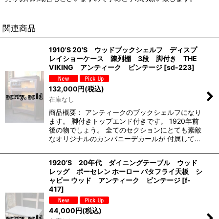
関連商品
1910'S 20'S ウッドブックシェルフ ディスプ
レイショーケース 陳列棚 3段 脚付き THE
VIKING アンティーク ビンテージ
[
sd-223
]
132,000
円
(税込)
在庫なし
商品概要： アンティークのブックシェルフになり
ます。 脚付きトップエンド付きです。 1920年前
後の物でしょう。 全てのセクションにとても素敵
なオリジナルのカンパニーデカールが 付属して…
1920’S 20年代 ダイニングテーブル ウッド
レッグ ポーセレン ホーロー バタフライ天板 シ
ャビー ウッド アンティーク ビンテージ
[
f-
417
]
44,000
円
(税込)