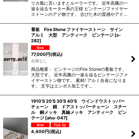
リカ風に言いますとルーラーです。 近年高騰の一
途を辿るモーター系の王様 ビンテージファイヤー
ストーンのアド物です。 古びた木の質感やアド…
看板 Fire Stone ファイヤーストーン サイン
アルミ 大型 アンティーク ビンテージ
[
s-
282
]
77,000
円
(税込)
在庫なし
商品概要： ビンテージのFire Stoneの看板です。
大型です。 近年高騰の一途を辿るビンテージファ
イヤーストン物です。 素材/ アルミ合金になりま
す。 文字はエンボス加工です…
1910’S 20'S 30'S 40'S ウインドウストッパー
チェーン 鎖 ドアストッパーチェーン スチー
ル 銅メッキ 真鍮メッキ アンティーク ビン
テージ
[
aho-047
]
4,400
円
(税込)