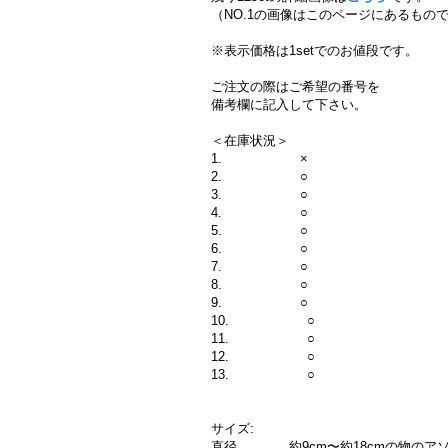
（NO.1の画像はこのページにあるもの
※表示価格は1setでのお値段です。
ご注文の際はご希望の番号を
備考欄に記入して下さい。
＜在庫状況＞
1. ×
2. ○
3. ○
4. ○
5. ○
6. ○
7. ○
8. ○
9. ○
10. ○
11. ○
12. ○
13. ○
サイズ:
直径 約9cm〜約18cmの物のア