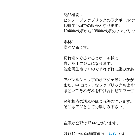
商品概要：
ビンテージファブリックのラグボールで
10個で1setでの販売となります。
1940年代頃から1960年代頃のファブ
素材/
様々な布です。
切れ端をぐるぐるとボール状に
巻いたオブジェになります。
芯迄同生地ですのでそれぞれに重みがあ
アパレルショップのオブジェ等にいかが
また、中にはレアなファブリックも含ま
ほどいてそれぞれを掛け合わせてウーヴ
経年相応の汚れやほつれ等ございます。
そこもアジとしてお楽しみ下さい。
在庫が全部で13setございます。
残り12setの詳細画像は
こちら
です。