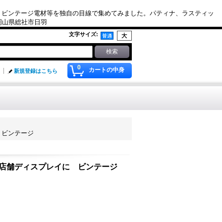
、ビンテージ電材等を独自の目線で集めてみました。パティナ、ラスティッ
. 岡山県総社市日羽
文字サイズ
:
0
カートの中身
新規登録はこちら
イに ビンテージ
 set 店舗ディスプレイに ビンテージ