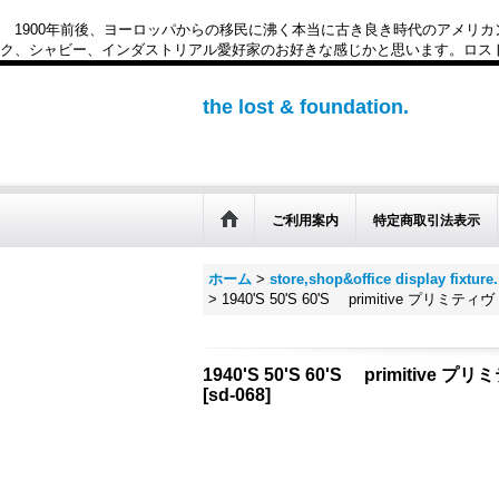
1900年前後、ヨーロッパからの移民に沸く本当に古き良き時代のアメリ
ク、シャビー、インダストリアル愛好家のお好きな感じかと思います。ロスト&ファウンデー
the lost & foundation.
ご利用案内
特定商取引法表示
ホーム
>
store,shop&office disp
>
1940'S 50'S 60'S primitiv
1940'S 50'S 60'S primi
[
sd-068
]