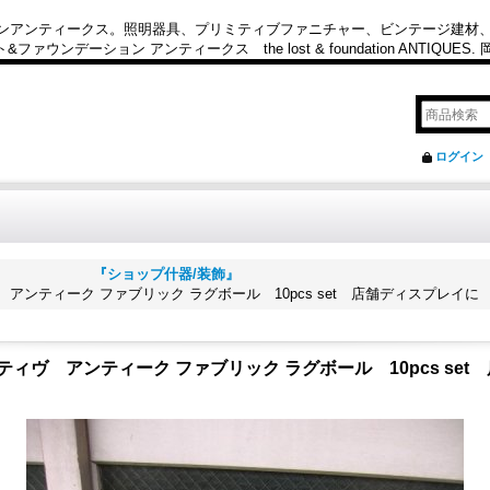
カンアンティークス。照明器具、プリミティブファニチャー、ビンテージ建材
ション アンティークス the lost & foundation ANTIQUES
ログイン
lay fixture. 『ショップ什器/装飾』
e プリミティヴ アンティーク ファブリック ラグボール 10pcs set 店舗ディスプレ
tive プリミティヴ アンティーク ファブリック ラグボール 10pcs