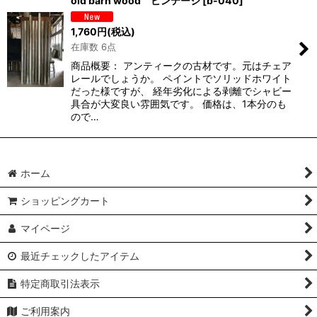
old barn wood ビンテージ
[
b-040
]
1,760
円
(税込)
在庫数 6点
商品概要： アンティークの古材です。元はチェア
レールでしょうか。 ペイントでソリッドホワイト
だった様ですが、 経年劣化による剥離でシャビー
具合が大変良い雰囲気です。 価格は、1本分のも
ので…
ホーム
ショッピングカート
マイページ
最近チェックしたアイテム
特定商取引法表示
ご利用案内