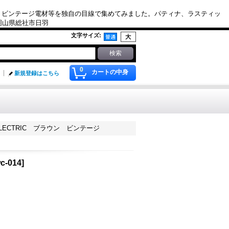
、ビンテージ電材等を独自の目線で集めてみました。パティナ、ラスティッ
. 岡山県総社市日羽
文字サイズ
:
0
カートの中身
新規登録はこちら
LECTRIC ブラウン ビンテージ
c-014
]