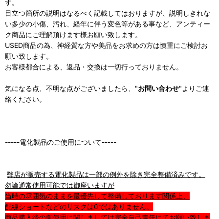
す。
目立つ箇所の説明はなるべく記載してはおりますが、説明しきれな
い多少の小傷、汚れ、経年に伴う変色等がある事など、アンティー
ク商品にご理解頂けます様お願い致します。
USED商品の為、神経質な方や美品をお求めの方は慎重にご検討お
願い致します。
お客様都合による、返品・交換は一切行っておりません。
気になる点、不明な点がございましたら、"
お問い合わせ
"よりご連
絡ください。
-----電化製品のご使用について-----
弊店が販売する電化製品は一部の例外を除き完全整備済みです。
勿論通常使用可能では御座いますが
当時の雰囲気のままを最優先して整備しております関係上、
配線ショートなどのリスクは0ではありません。
商品購入後の御使用に関しましては完全自己責任にてお願い致しま