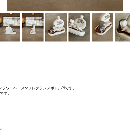
フラワーベースorフレグランスボトル?!です。
製です。
す。