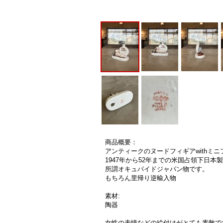
商品概要：
アンティークのヌードフィギアwithミニ
1947年から52年までの米国占領下日本
所謂オキュパイドジャパン物です。
もちろん里帰り逆輸入物
素材:
陶器
女性の表情などの絵付けがとても素敵で