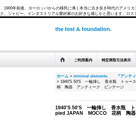
1900年前後、ヨーロッパからの移民に沸く本当に古き良き時代のアメリ
ク、シャビー、インダストリアル愛好家のお好きな感じかと思います。ロスト&ファウンデー
the lost & foundation.
ご利用案内
特定商取引法表示
ホーム
>
minimal elements. 『アン
>
1940'S 50'S 一輪挿し 香水瓶 トゥ
柄 陶器 アンティーク ビンテージ
1940'S 50'S 一輪挿し 香水
pied JAPAN MOCCO 花柄