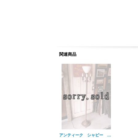
関連商品
アンティーク シャビー リペイント ビクトリアン フロアランプ １+3灯 ミルクガラスシェード 装飾付き土台 ビンテージ