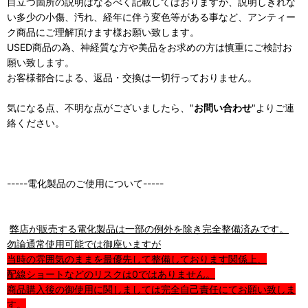
目立つ箇所の説明はなるべく記載してはおりますが、説明しきれな
い多少の小傷、汚れ、経年に伴う変色等がある事など、アンティー
ク商品にご理解頂けます様お願い致します。
USED商品の為、神経質な方や美品をお求めの方は慎重にご検討お
願い致します。
お客様都合による、返品・交換は一切行っておりません。
気になる点、不明な点がございましたら、"
お問い合わせ
"よりご連
絡ください。
-----電化製品のご使用について-----
弊店が販売する電化製品は一部の例外を除き完全整備済みです。
勿論通常使用可能では御座いますが
当時の雰囲気のままを最優先して整備しております関係上、
配線ショートなどのリスクは0ではありません。
商品購入後の御使用に関しましては完全自己責任にてお願い致しま
す。