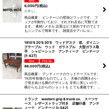
6,050
円
(税込)
在庫なし
商品概要： ビンテージの壁掛けフックです。 フ
ックが6個付いており、それぞれ左右に可動でき
ます。 素材/ メタル 設置はビス留めですのでとて
もシンプルで簡単です。 雑貨店やアパレル…
1910'S 20'S 30'S ウッドデスク 机 ダイニン
グテーブル ウッド ガラスプル 大型ガラス取
手 シャビーシック アンティーク ビンテージ
[
f-427
]
88,000
円
(税込)
商品概要： アンティークのウッドテーブルです。
1920年前後のものでしょう。 天板の四隅をかい
で突き抜ける脚のデザインも 非常に美しいので、
横からも上からのショットも とても素敵です。 …
トランク western grip & trunk co. スーツケ
ース レザーストラップ付き 店舗什器 アンテ
ィーク ビンテージ
[
t-542
]