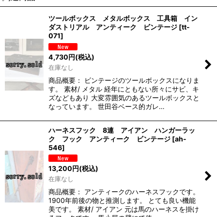
ツールボックス メタルボックス 工具箱 イン
ダストリアル アンティーク ビンテージ
[
tt-
071
]
4,730
円
(税込)
在庫なし
商品概要： ビンテージのツールボックスになりま
す。 素材/ メタル 経年にともない所々にサビ、キ
ズなどもあり 大変雰囲気のあるツールボックスと
なっています。 世田谷ベース的ガレ…
ハーネスフック 8連 アイアン ハンガーラッ
ク フック アンティーク ビンテージ
[
ah-
546
]
13,200
円
(税込)
在庫なし
商品概要： アンティークのハーネスフックです。
1900年前後の物と推測します。 とても良い機能
美です。 素材/ アイアン 元は馬のハーネスを掛け