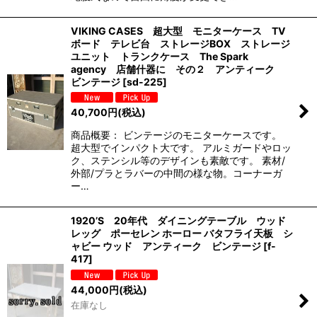
VIKING CASES 超大型 モニターケース TV
ボード テレビ台 ストレージBOX ストレージ
ユニット トランクケース The Spark
agency 店舗什器に その２ アンティーク
ビンテージ
[
sd-225
]
40,700
円
(税込)
商品概要： ビンテージのモニターケースです。
超大型でインパクト大です。 アルミガードやロッ
ク、ステンシル等のデザインも素敵です。 素材/
外部/プラとラバーの中間の様な物。コーナーガ
ー…
1920’S 20年代 ダイニングテーブル ウッド
レッグ ポーセレン ホーロー バタフライ天板 シ
ャビー ウッド アンティーク ビンテージ
[
f-
417
]
44,000
円
(税込)
在庫なし