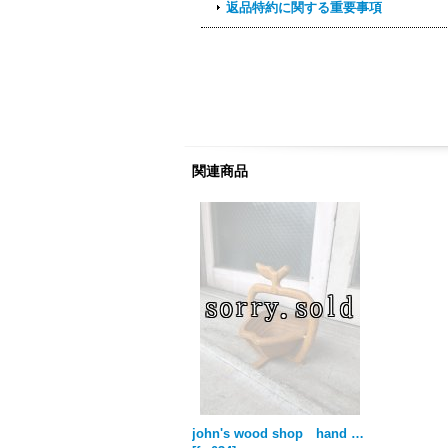
返品特約に関する重要事項
関連商品
john's wood shop hand crafted オブジェ folkart モダンアート ウッド アップル 林檎モチーフ デスクソーター バスケット フォークアート アンティーク ビンテージ