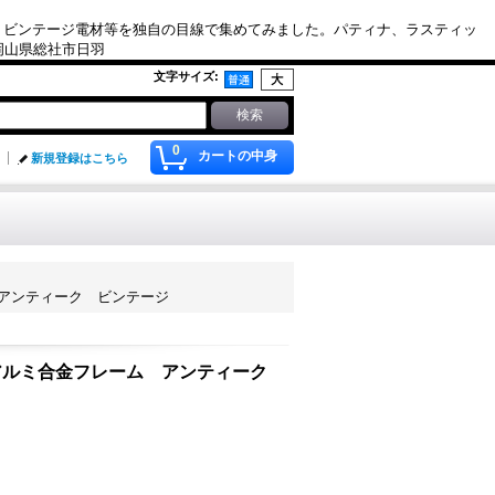
、ビンテージ電材等を独自の目線で集めてみました。パティナ、ラスティッ
. 岡山県総社市日羽
文字サイズ
:
0
カートの中身
新規登録はこちら
 アンティーク ビンテージ
 アルミ合金フレーム アンティーク