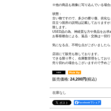
※他の商品も画像に写り込んでいる場合
状態：
古い物ですので、多少の擦り傷、劣化な
目立つ箇所の説明は記載しておりますが
致します。
USED品の為、神経質な方や美品をお
お客様都合による、返品・交換は一切行
気になる点、不明な点がございましたら
店頭にて販売も致しております。
できる限り早く、在庫数管理をしており
売り切れの場合もございますので予めご
販売価格
:
24,200円
(税込)
在庫なし
Facebookでシェア