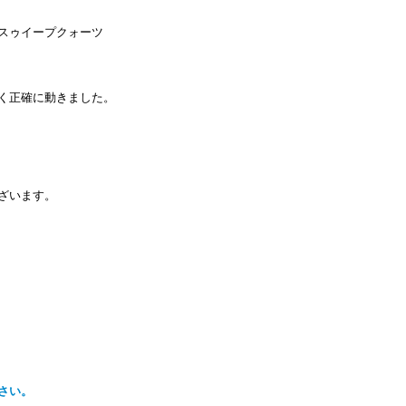
スゥイープクォーツ
く正確に動きました。
ざいます。
さい。