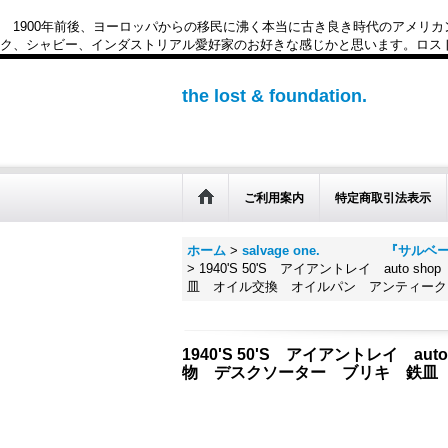
1900年前後、ヨーロッパからの移民に沸く本当に古き良き時代のアメリ
ク、シャビー、インダストリアル愛好家のお好きな感じかと思います。ロスト&ファウンデー
the lost & foundation.
ご利用案内
特定商取引法表示
ホーム
>
salvage one. 『サルベ
>
1940'S 50'S アイアントレイ aut
皿 オイル交換 オイルパン アンティーク
1940'S 50'S アイアントレイ 
物 デスクソーター ブリキ 鉄皿