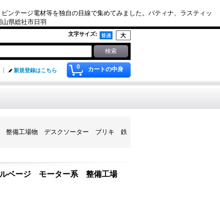
、ビンテージ電材等を独自の目線で集めてみました。パティナ、ラスティッ
. 岡山県総社市日羽
文字サイズ
:
0
カートの中身
新規登録はこちら
モーター系 整備工場物 デスクソーター ブリキ 鉄
リアルサルベージ モーター系 整備工場