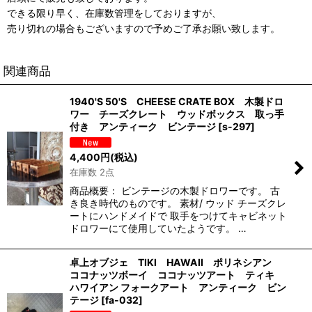
できる限り早く、在庫数管理をしておりますが、
売り切れの場合もございますので予めご了承お願い致します。
関連商品
1940'S 50'S CHEESE CRATE BOX 木製ドロ
ワー チーズクレート ウッドボックス 取っ手
付き アンティーク ビンテージ
[
s-297
]
4,400
円
(税込)
在庫数 2点
商品概要： ビンテージの木製ドロワーです。 古
き良き時代のものです。 素材/ ウッド チーズクレ
ートにハンドメイドで 取手をつけてキャビネット
ドロワーにて使用していたようです。 …
卓上オブジェ TIKI HAWAII ポリネシアン
ココナッツボーイ ココナッツアート ティキ
ハワイアン フォークアート アンティーク ビン
テージ
[
fa-032
]