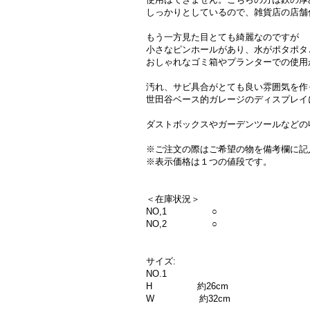
しっかりとしているので、雑貨店の店舗
もう一方見た目とても綺麗なのですが
小さなピンホールがあり、水がポタポタ
おしゃれなゴミ箱やプランターでの使用
汚れ、サビ具合がとても良い雰囲気を作
世田谷ベース的ガレージのディスプレイ
ダストボックスやガーデンツールなどの
※ご注文の際はご希望の物を備考欄に記
※表示価格は１つの値段です。
＜在庫状況＞
NO,1 ○
NO,2 ○
サイズ:
NO.1
H 約26cm
W 約32cm