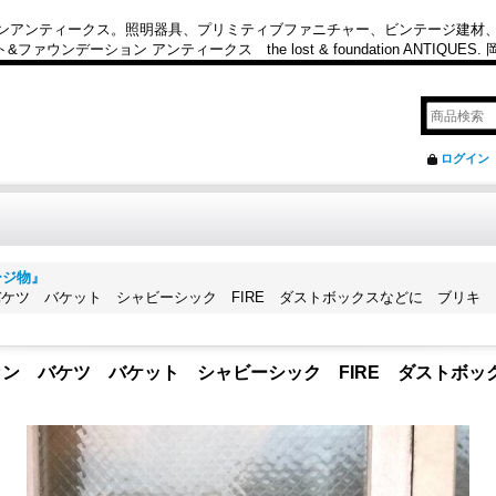
カンアンティークス。照明器具、プリミティブファニチャー、ビンテージ建材
ション アンティークス the lost & foundation ANTIQUES
ログイン
ージ物』
ッシュカン バケツ バケット シャビーシック FIRE ダストボックスなどに ブ
トラッシュカン バケツ バケット シャビーシック FIRE ダス