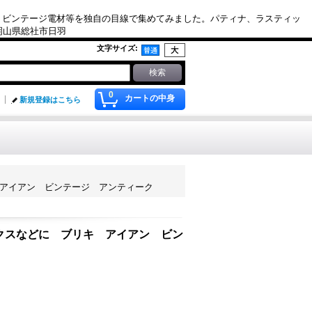
、ビンテージ電材等を独自の目線で集めてみました。パティナ、ラスティッ
. 岡山県総社市日羽
文字サイズ
:
0
カートの中身
新規登録はこちら
リキ アイアン ビンテージ アンティーク
トボックスなどに ブリキ アイアン ビン