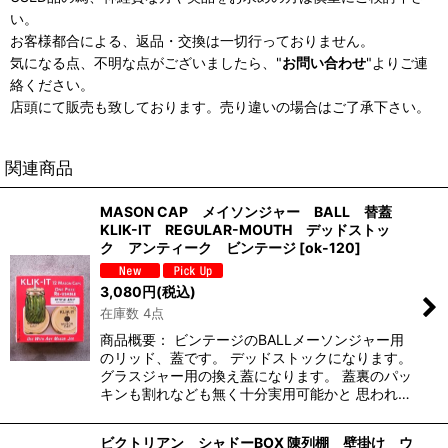
い。
お客様都合による、返品・交換は一切行っておりません。
気になる点、不明な点がございましたら、"
お問い合わせ
"よりご連
絡ください。
店頭にて販売も致しております。売り違いの場合はご了承下さい。
関連商品
MASON CAP メイソンジャー BALL 替蓋
KLIK-IT REGULAR-MOUTH デッドストッ
ク アンティーク ビンテージ
[
ok-120
]
3,080
円
(税込)
在庫数 4点
商品概要： ビンテージのBALLメーソンジャー用
のリッド、蓋です。 デッドストックになります。
グラスジャー用の換え蓋になります。 蓋裏のパッ
キンも割れなども無く十分実用可能かと 思われ…
ビクトリアン シャドーBOX 陳列棚 壁掛け ウ