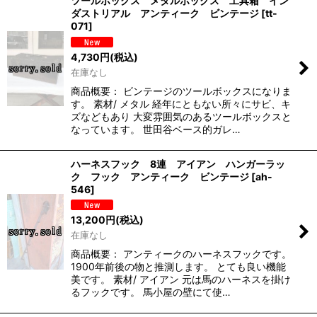
ツールボックス メタルボックス 工具箱 イン
ダストリアル アンティーク ビンテージ
[
tt-
071
]
4,730
円
(税込)
在庫なし
商品概要： ビンテージのツールボックスになりま
す。 素材/ メタル 経年にともない所々にサビ、キ
ズなどもあり 大変雰囲気のあるツールボックスと
なっています。 世田谷ベース的ガレ…
ハーネスフック 8連 アイアン ハンガーラッ
ク フック アンティーク ビンテージ
[
ah-
546
]
13,200
円
(税込)
在庫なし
商品概要： アンティークのハーネスフックです。
1900年前後の物と推測します。 とても良い機能
美です。 素材/ アイアン 元は馬のハーネスを掛け
るフックです。 馬小屋の壁にて使…