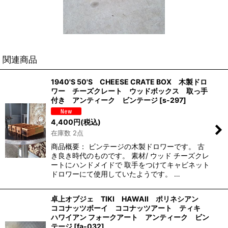
関連商品
1940'S 50'S CHEESE CRATE BOX 木製ドロ
ワー チーズクレート ウッドボックス 取っ手
付き アンティーク ビンテージ
[
s-297
]
4,400
円
(税込)
在庫数 2点
商品概要： ビンテージの木製ドロワーです。 古
き良き時代のものです。 素材/ ウッド チーズクレ
ートにハンドメイドで 取手をつけてキャビネット
ドロワーにて使用していたようです。 …
卓上オブジェ TIKI HAWAII ポリネシアン
ココナッツボーイ ココナッツアート ティキ
ハワイアン フォークアート アンティーク ビン
テージ
[
fa-032
]