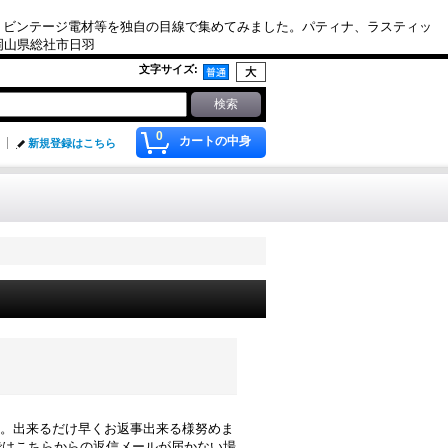
、ビンテージ電材等を独自の目線で集めてみました。パティナ、ラスティッ
. 岡山県総社市日羽
文字サイズ
:
0
カートの中身
新規登録はこちら
す。出来るだけ早くお返事出来る様努めま
レスではこちらからの返信メールが届かない場