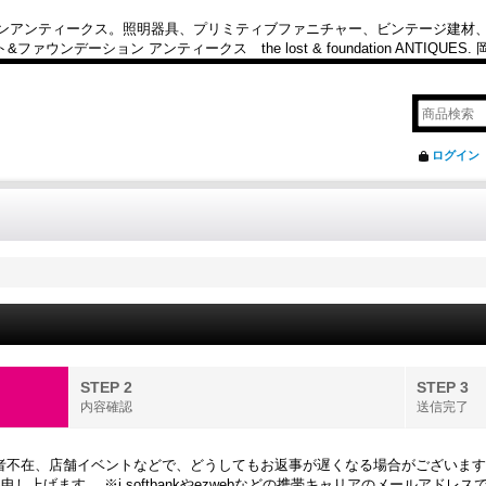
カンアンティークス。照明器具、プリミティブファニチャー、ビンテージ建材
ション アンティークス the lost & foundation ANTIQUES
ログイン
STEP 2
STEP 3
内容確認
送信完了
担当者不在、店舗イベントなどで、どうしてもお返事が遅くなる場合がございま
上げます。 ※i.softbankやezwebなどの携帯キャリアのメールアド