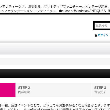
カンアンティークス。照明器具、プリミティブファニチャー、ビンテージ建材
ション アンティークス the lost & foundation ANTIQUES
ログイン
STEP 2
STEP 3
内容確認
送信完了
担当者不在、店舗イベントなどで、どうしてもお返事が遅くなる場合がございま
上げます。 ※i.softbankやezwebなどの携帯キャリアのメールアド