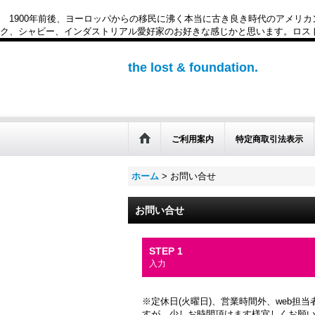
1900年前後、ヨーロッパからの移民に沸く本当に古き良き時代のアメリ
ク、シャビー、インダストリアル愛好家のお好きな感じかと思います。ロスト&ファウンデー
the lost & foundation.
ご利用案内
特定商取引法表示
ホーム
>
お問い合せ
お問い合せ
STEP 1
入力
※定休日(火曜日)、営業時間外、web
すが、少しお時間頂けます様宜しくお願い申し