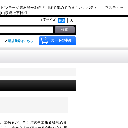
、ビンテージ電材等を独自の目線で集めてみました。パティナ、ラスティッ
. 岡山県総社市日羽
文字サイズ
:
0
カートの中身
新規登録はこちら
す。出来るだけ早くお返事出来る様努めま
レスではこちらからの返信メールが届かない場